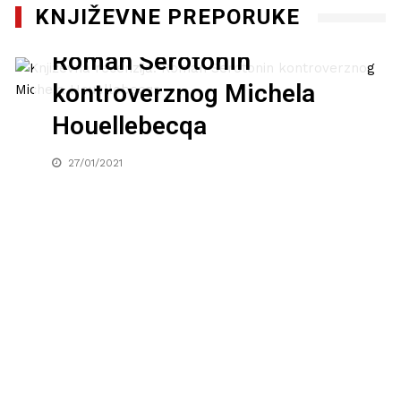
KNJIŽEVNE PREPORUKE
Književna recenzija:
Roman Serotonin
kontroverznog Michela
Houellebecqa
27/01/2021