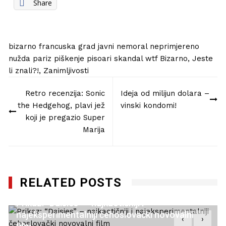
Share
bizarno
francuska
grad
javni
nemoral
neprimjereno
nužda
pariz
piškenje
pisoari
skandal
wtf
Bizarno
,
Jeste
li znali?!
,
Zanimljivosti
Navigacija
Retro recenzija: Sonic
Ideja od milijun dolara –
objava
the Hedgehog, plavi jež
vinski kondomi!
koji je pregazio Super
Marija
RELATED POSTS
Prikaz: “Daisies” – najkaotičniji i
najeksperimentalniji čehoslovački novovalni
‹
›