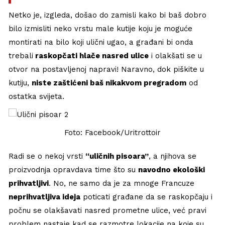
Netko je, izgleda, došao do zamisli kako bi baš dobro
bilo izmisliti neko vrstu male kutije koju je moguće
montirati na bilo koji ulični ugao, a građani bi onda
trebali
raskopčati hlače nasred ulice
i olakšati se u
otvor na postavljenoj napravi! Naravno, dok piškite u
kutiju,
niste zaštićeni baš nikakvom pregradom
od
ostatka svijeta.
Foto: Facebook/Uritrottoir
Radi se o nekoj vrsti
“uličnih pisoara”
, a njihova se
proizvodnja opravdava time što su
navodno ekološki
prihvatljivi
. No, ne samo da je za mnoge Francuze
neprihvatljiva ideja
poticati građane da se raskopčaju i
počnu se olakšavati nasred prometne ulice, već pravi
problem nastaje kad se razmotre lokacije na koje su