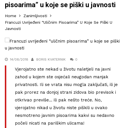
pisoarima” u koje se piški u javnosti
Home
Zanimljivosti
Francuzi Uvrijeđeni “uličnim Pisoarima” U Koje Se Piški U
Javnosti
14/08/2018
BORIS KVATERNIK
0
Vjerojatno ste nekad u životu naletjeli na javni
zahod u kojem ste osjećali neugodan manjak
privatnosti. Ili se vrata nisu mogla zaključati, ili je
pak prorez na donjoj strani zidova bio previsok i
otkrivao previše… ili pak nešto treće. No,
vjerojatno nikad u životu niste piškili u ovako
nesmotreno javnim pisoarima kakvi su nedavno
počeli nicati na pariškim ulicama!