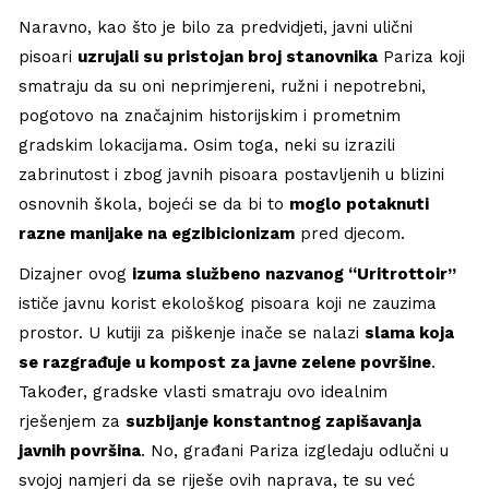
Naravno, kao što je bilo za predvidjeti, javni ulični
pisoari
uzrujali su pristojan broj stanovnika
Pariza koji
smatraju da su oni neprimjereni, ružni i nepotrebni,
pogotovo na značajnim historijskim i prometnim
gradskim lokacijama. Osim toga, neki su izrazili
zabrinutost i zbog javnih pisoara postavljenih u blizini
osnovnih škola, bojeći se da bi to
moglo potaknuti
razne manijake na egzibicionizam
pred djecom.
Dizajner ovog
izuma službeno nazvanog “Uritrottoir”
ističe javnu korist ekološkog pisoara koji ne zauzima
prostor. U kutiji za piškenje inače se nalazi
slama koja
se razgrađuje u kompost za javne zelene površine
.
Također, gradske vlasti smatraju ovo idealnim
rješenjem za
suzbijanje konstantnog zapišavanja
javnih površina
. No, građani Pariza izgledaju odlučni u
svojoj namjeri da se riješe ovih naprava, te su već