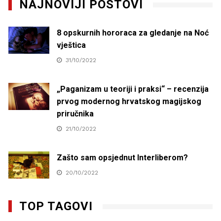
NAJNOVIJI POSTOVI
8 opskurnih hororaca za gledanje na Noć
vještica
31/10/2022
„Paganizam u teoriji i praksi“ – recenzija
prvog modernog hrvatskog magijskog
priručnika
21/10/2022
Zašto sam opsjednut Interliberom?
20/10/2022
TOP TAGOVI