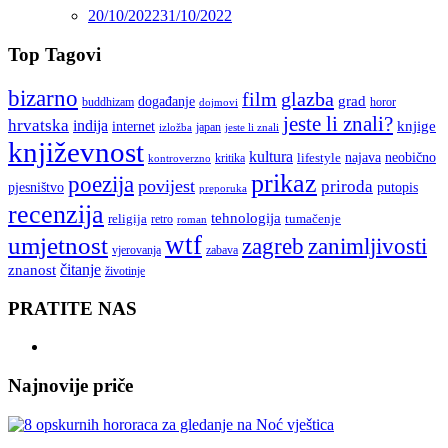
20/10/2022
31/10/2022
Top Tagovi
bizarno
film
glazba
grad
događanje
buddhizam
horor
dojmovi
jeste li znali?
hrvatska
indija
knjige
internet
japan
jeste li znali
izložba
književnost
kultura
najava
lifestyle
neobično
kritika
kontroverzno
prikaz
poezija
povijest
priroda
putopis
pjesništvo
preporuka
recenzija
tehnologija
religija
tumačenje
retro
roman
wtf
umjetnost
zagreb
zanimljivosti
vjerovanja
zabava
čitanje
znanost
životinje
PRATITE NAS
Najnovije priče