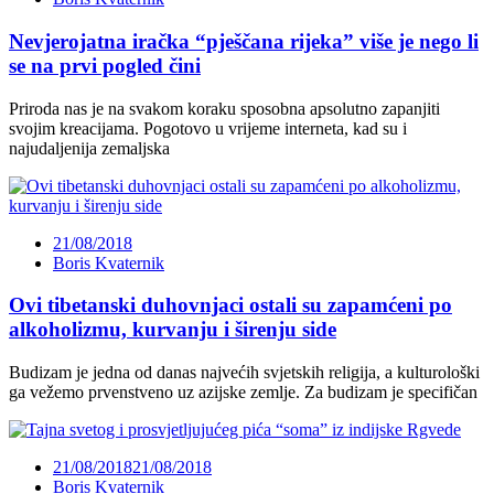
Nevjerojatna iračka “pješčana rijeka” više je nego li
se na prvi pogled čini
Priroda nas je na svakom koraku sposobna apsolutno zapanjiti
svojim kreacijama. Pogotovo u vrijeme interneta, kad su i
najudaljenija zemaljska
21/08/2018
Boris Kvaternik
Ovi tibetanski duhovnjaci ostali su zapamćeni po
alkoholizmu, kurvanju i širenju side
Budizam je jedna od danas najvećih svjetskih religija, a kulturološki
ga vežemo prvenstveno uz azijske zemlje. Za budizam je specifičan
21/08/2018
21/08/2018
Boris Kvaternik