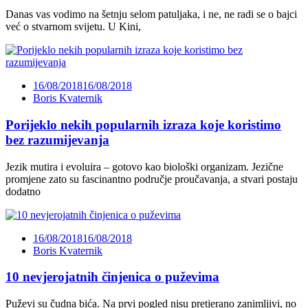
Danas vas vodimo na šetnju selom patuljaka, i ne, ne radi se o bajci
već o stvarnom svijetu. U Kini,
16/08/2018
16/08/2018
Boris Kvaternik
Porijeklo nekih popularnih izraza koje koristimo
bez razumijevanja
Jezik mutira i evoluira – gotovo kao biološki organizam. Jezične
promjene zato su fascinantno područje proučavanja, a stvari postaju
dodatno
16/08/2018
16/08/2018
Boris Kvaternik
10 nevjerojatnih činjenica o puževima
Puževi su čudna bića. Na prvi pogled nisu pretjerano zanimljivi, no