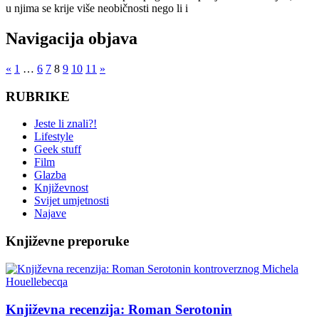
u njima se krije više neobičnosti nego li i
Navigacija objava
«
1
…
6
7
8
9
10
11
»
RUBRIKE
Jeste li znali?!
Lifestyle
Geek stuff
Film
Glazba
Književnost
Svijet umjetnosti
Najave
Književne preporuke
Književna recenzija: Roman Serotonin