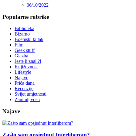
06/10/2022
Popularne rubrike
Biblioteka
Bizarno
Boemski kutak
Film
Geek stuff
Glazba
Jeste li znali?!
Književnost
Lifestyle
Najave
Priča dana
Recenzije
Svijet umjetnosti
Zanimljivosti
Najave
Zašto sam opsjednut Interliberom?