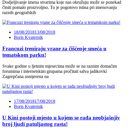
Dodjeljivanje imena stvarima koje nas okružuju može se ponekad
činiti pomalo proizvoljno. To je pogotovo istina pri imenovanju
raznih geografskih
18/08/2018
13/08/2018
Boris Kvaternik
Francuzi treniraju vrane za čišćenje smeća u
tematskom parku!
Svake godine u ljetnim mjesecima može se na raznim domaćim
forumima i internetskim grupama pročitati salva jadikovki
Zagrepčana usmjerena na
17/08/2018
17/08/2018
Boris Kvaternik
U Kini postoji mjesto u kojem se rađa neobjašnjiv
broj ljudi patuljastog rasta!