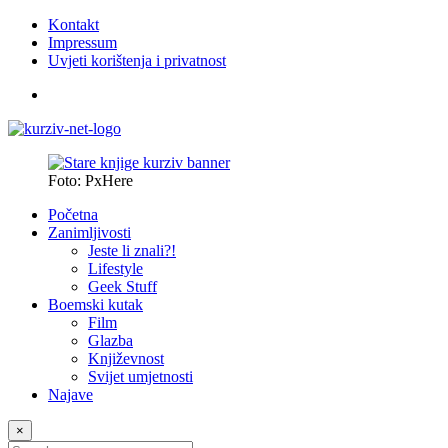
Kontakt
Impressum
Uvjeti korištenja i privatnost
Foto: PxHere
Početna
Zanimljivosti
Jeste li znali?!
Lifestyle
Geek Stuff
Boemski kutak
Film
Glazba
Književnost
Svijet umjetnosti
Najave
×