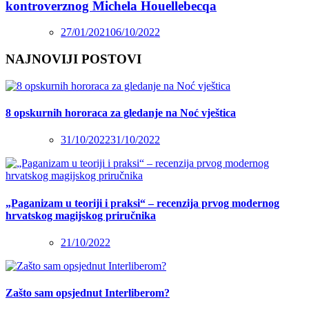
kontroverznog Michela Houellebecqa
27/01/2021
06/10/2022
NAJNOVIJI POSTOVI
8 opskurnih hororaca za gledanje na Noć vještica
31/10/2022
31/10/2022
„Paganizam u teoriji i praksi“ – recenzija prvog modernog
hrvatskog magijskog priručnika
21/10/2022
Zašto sam opsjednut Interliberom?