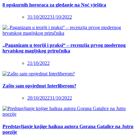
8 opskurnih hororaca za gledanje na Noć vještica
31/10/2022
31/10/2022
„Paganizam u teoriji i praksi“ – recenzija prvog modernog
hrvatskog magijskog priručnika
21/10/2022
Zašto sam opsjednut Interliberom?
20/10/2022
31/10/2022
Predstavljanje knjige haikua autora Gorana Gatalice na Jutru
poezije