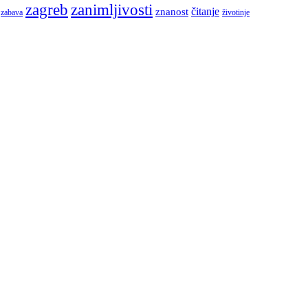
zagreb
zanimljivosti
čitanje
znanost
zabava
životinje