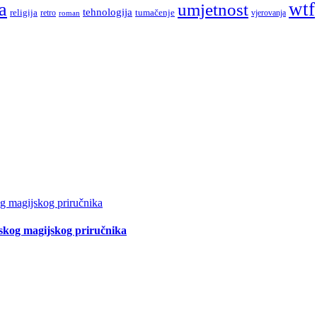
a
wtf
umjetnost
tehnologija
religija
tumačenje
retro
vjerovanja
roman
tskog magijskog priručnika