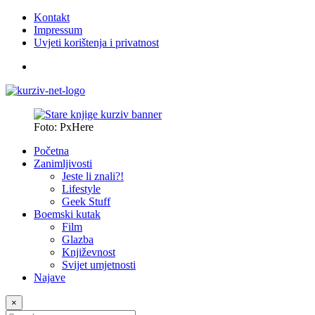
Kontakt
Impressum
Uvjeti korištenja i privatnost
Foto: PxHere
Početna
Zanimljivosti
Jeste li znali?!
Lifestyle
Geek Stuff
Boemski kutak
Film
Glazba
Književnost
Svijet umjetnosti
Najave
×