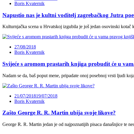
Boris Kvaternik
Napustio nas je kultni voditelj zagrebačkog Jutra poe
Kulturnjačka scena u Hrvatskoj izgubila je još jedan osovinski kotač k
27/08/2018
Boris Kvaternik
Svijeće s aromom prastarih knjiga probudit će u vam
Nadam se da, baš poput mene, pripadate onoj posebnoj vrsti ljudi koja
21/07/2018
19/07/2018
Boris Kvaternik
Zašto George R. R. Martin ubija svoje likove?
George R. R. Martin jedan je od najpoznatijih pisaca današnjice te ne