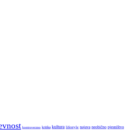
evnost
kultura
najava
lifestyle
neobično
pjesništvo
kritika
kontroverzno