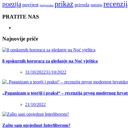
recenzij
prikaz
poezija
povijest
priroda
putopis
preporuka
PRATITE NAS
Najnovije priče
8 opskurnih hororaca za gledanje na Noć vještica
31/10/2022
31/10/2022
„Paganizam u teoriji i praksi“ – recenzija prvog modernog hrva
21/10/2022
Zašto sam opsjednut Interliberom?