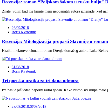
Recenzija: roman “Poljskom šakom u rusku bulju” 
Znate, volim kad me knjige meni nepoznatih autora iznenade, kad na
26/09/2018
Boris Kvaternik
Recenzija: Mitologizacija propasti Slavonije u rom
Kratki i nekonvencionalni roman Drenje domaćeg autora Luke Bekavca
31/08/2018
Boris Kvaternik
Tri poetska uratka za tri dana odmora
Iza nas je još jedan naporni radni tjedan. Kako bismo svi skupa malo p
28/08/2018
28/08/2018