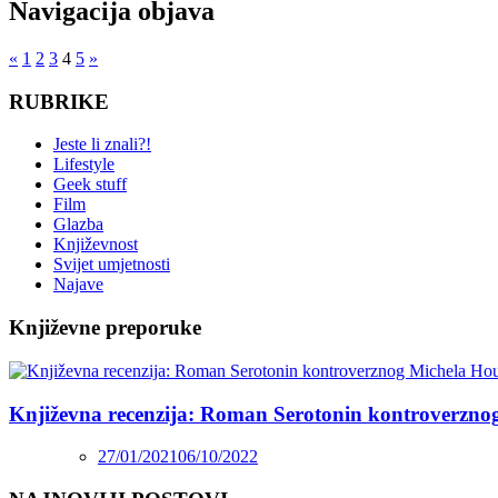
Navigacija objava
«
1
2
3
4
5
»
RUBRIKE
Jeste li znali?!
Lifestyle
Geek stuff
Film
Glazba
Književnost
Svijet umjetnosti
Najave
Književne preporuke
Književna recenzija: Roman Serotonin kontroverzno
27/01/2021
06/10/2022