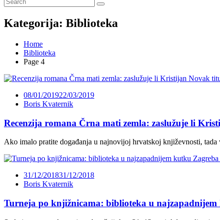
Kategorija:
Biblioteka
Home
Biblioteka
Page 4
08/01/2019
22/03/2019
Boris Kvaternik
Recenzija romana Črna mati zemla: zaslužuje li Krist
Ako imalo pratite događanja u najnovijoj hrvatskoj književnosti, tada
31/12/2018
31/12/2018
Boris Kvaternik
Turneja po knjižnicama: biblioteka u najzapadnijem