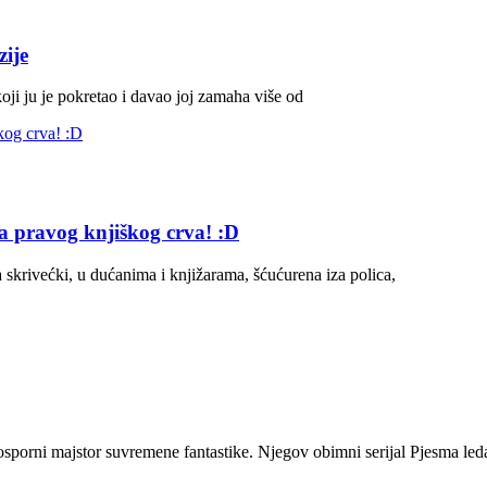
zije
oji ju je pokretao i davao joj zamaha više od
a pravog knjiškog crva! :D
 skrivećki, u dućanima i knjižarama, šćućurena iza polica,
osporni majstor suvremene fantastike. Njegov obimni serijal Pjesma led