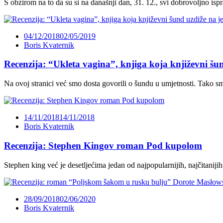
S obzirom na to da su si na današnji dan, 31. 12., svi dobrovoljno isp
04/12/2018
02/05/2019
Boris Kvaternik
Recenzija: “Ukleta vagina”, knjiga koja književni šu
Na ovoj stranici već smo dosta govorili o šundu u umjetnosti. Tako smo
14/11/2018
14/11/2018
Boris Kvaternik
Recenzija: Stephen Kingov roman Pod kupolom
Stephen king već je desetljećima jedan od najpopularnijih, najčitaniji
28/09/2018
02/06/2020
Boris Kvaternik