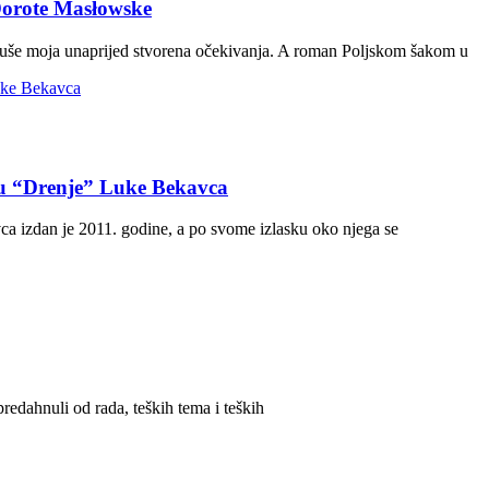
Dorote Masłowske
ruše moja unaprijed stvorena očekivanja. A roman Poljskom šakom u
anu “Drenje” Luke Bekavca
 izdan je 2011. godine, a po svome izlasku oko njega se
redahnuli od rada, teških tema i teških