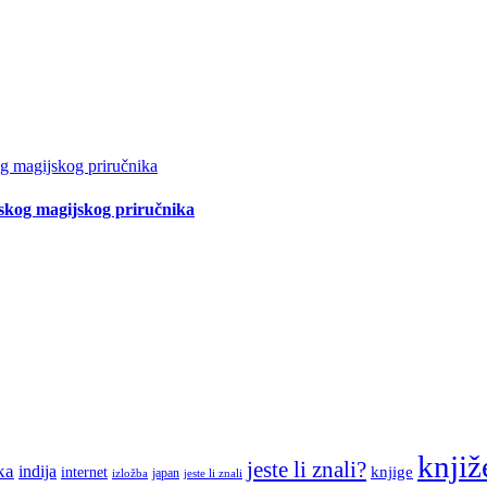
tskog magijskog priručnika
knjiž
jeste li znali?
ka
indija
knjige
internet
japan
jeste li znali
izložba