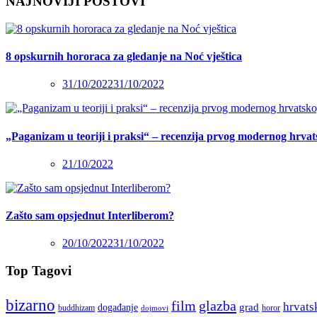
NAJNOVIJI POSTOVI
8 opskurnih hororaca za gledanje na Noć vještica
31/10/2022
31/10/2022
„Paganizam u teoriji i praksi“ – recenzija prvog modernog hrva
21/10/2022
Zašto sam opsjednut Interliberom?
20/10/2022
31/10/2022
Top Tagovi
bizarno
film
glazba
hrvats
grad
događanje
buddhizam
horor
dojmovi