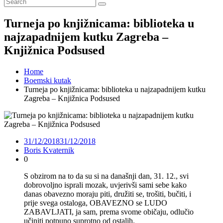
Turneja po knjižnicama: biblioteka u
najzapadnijem kutku Zagreba –
Knjižnica Podsused
Home
Boemski kutak
Turneja po knjižnicama: biblioteka u najzapadnijem kutku
Zagreba – Knjižnica Podsused
31/12/2018
31/12/2018
Boris Kvaternik
0
S obzirom na to da su si na današnji dan, 31. 12., svi
dobrovoljno isprali mozak, uvjerivši sami sebe kako
danas obavezno moraju piti, družiti se, trošiti, bučiti, i
prije svega ostaloga, OBAVEZNO se LUDO
ZABAVLJATI, ja sam, prema svome običaju, odlučio
učiniti potpuno suprotno od ostalih.