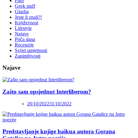
Film
Geek stuff
Glazba
Jeste li znali?!
Književnost
Lifestyle
Najave
Priča dana
Recenzije
Svijet umjetnosti
Zanimljivosti
Najave
Zašto sam opsjednut Interliberom?
20/10/2022
31/10/2022
Predstavljanje knjige haikua autora Gorana