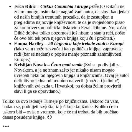
Ivica Đikić –
Cirkus Columbia i druge priče
(O Đikiću ne
znam mnogo, osim da je nagrađivani autor, da slovi kao jedan
od naših bitnijih trenutnih prozaika, da je zastupljen u
pregledima najnovije književnosti te da je svojedobno pisao
za kontroverznu političku tiskovinu Feral Tribune. No, zašto
Đikić dobiva toliko pozornosti još nisam u stanju reći, pošto
će ovo biti tek prva njegova knjiga koju ću i pročitati.)
Emma Hartley –
50 činjenica koje trebate znati o Europi
(Iako vam može zazvučati kao politička knjiga, zapravo se
radi (bar se nadam) o popisu manje poznatih zanimljivosti
Europe.)
Kristijan Novak –
Črna mati zemla
(Svi su podivljali za
Novakom, a ja ne znam zašto jer nikako nisam mogao
uvrebati neku od njegovih knjiga u knjižnicama. Ovaj je autor
definitivno jedna od trenutno najvećih (možda i jedinih?)
književnih zvijezda u Hrvatskoj, pa doista želim provjeriti
slavi li ga se opravdano.)
Toliko za ovo izdanje Turneje po knjižnicama. Uskoro ću vam,
nadam se, podnijeti izvještaj iz još koje knjižnice. Koliko će to
uskoro biti – ovisi o vremenu koje će mi trebati da bih pročitao
danas posuđene knjige. 🙂
***