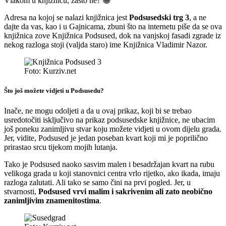
Vlakom u knjižnicu, zašto ne? 😀
Adresa na kojoj se nalazi knjižnica jest
Podsusedski trg 3
, a ne
dajte da vas, kao i u Gajnicama, zbuni što na internetu piše da se ova
knjižnica zove Knjižnica Podsused, dok na vanjskoj fasadi zgrade iz
nekog razloga stoji (valjda staro) ime Knjižnica Vladimir Nazor.
Foto: Kurziv.net
Što još možete vidjeti u Podsusedu?
Inače, ne mogu odoljeti a da u ovaj prikaz, koji bi se trebao
usredotočiti isključivo na prikaz podsusedske knjižnice, ne ubacim
još poneku zanimljivu stvar koju možete vidjeti u ovom dijelu grada.
Jer, vidite, Podsused je jedan poseban kvart koji mi je poprilično
prirastao srcu tijekom mojih lutanja.
Tako je Podsused naoko sasvim malen i besadržajan kvart na rubu
velikoga grada u koji stanovnici centra vrlo rijetko, ako ikada, imaju
razloga zalutati. Ali tako se samo čini na prvi pogled. Jer, u
stvarnosti,
Podsused vrvi malim i sakrivenim ali zato neobično
zanimljivim znamenitostima
.