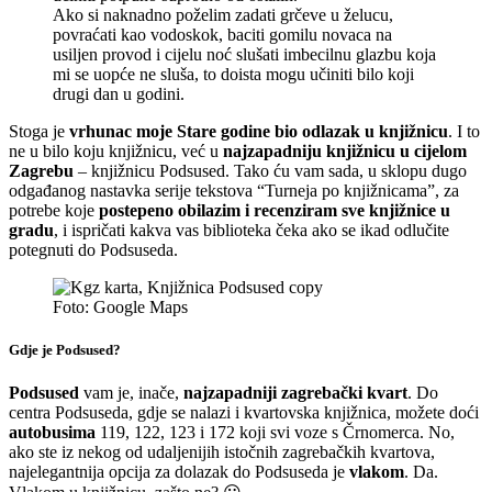
Ako si naknadno poželim zadati grčeve u želucu,
povraćati kao vodoskok, baciti gomilu novaca na
usiljen provod i cijelu noć slušati imbecilnu glazbu koja
mi se uopće ne sluša, to doista mogu učiniti bilo koji
drugi dan u godini.
Stoga je
vrhunac moje Stare godine bio odlazak u knjižnicu
. I to
ne u bilo koju knjižnicu, već u
najzapadniju knjižnicu u cijelom
Zagrebu
– knjižnicu Podsused. Tako ću vam sada, u sklopu dugo
odgađanog nastavka serije tekstova “Turneja po knjižnicama”, za
potrebe koje
postepeno obilazim i recenziram sve knjižnice u
gradu
, i ispričati kakva vas biblioteka čeka ako se ikad odlučite
potegnuti do Podsuseda.
Foto: Google Maps
Gdje je Podsused?
Podsused
vam je, inače,
najzapadniji zagrebački kvart
. Do
centra Podsuseda, gdje se nalazi i kvartovska knjižnica, možete doći
autobusima
119, 122, 123 i 172 koji svi voze s Črnomerca. No,
ako ste iz nekog od udaljenijih istočnih zagrebačkih kvartova,
najelegantnija opcija za dolazak do Podsuseda je
vlakom
. Da.