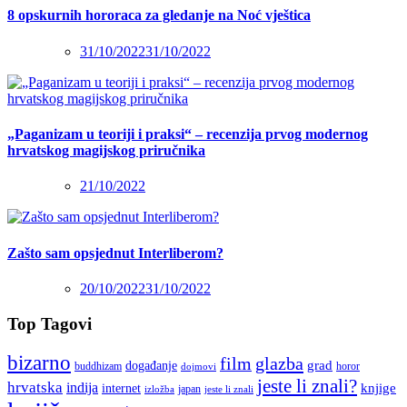
8 opskurnih hororaca za gledanje na Noć vještica
31/10/2022
31/10/2022
„Paganizam u teoriji i praksi“ – recenzija prvog modernog
hrvatskog magijskog priručnika
21/10/2022
Zašto sam opsjednut Interliberom?
20/10/2022
31/10/2022
Top Tagovi
bizarno
film
glazba
grad
događanje
buddhizam
horor
dojmovi
jeste li znali?
hrvatska
indija
knjige
internet
japan
jeste li znali
izložba