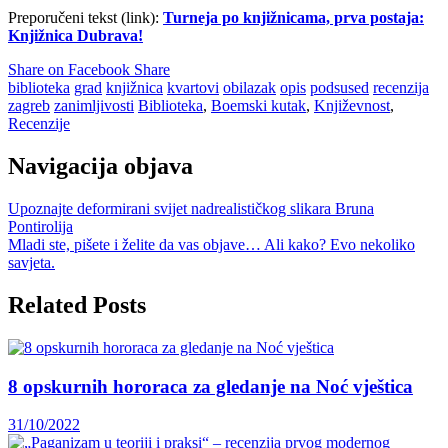
Preporučeni tekst (link):
Turneja po knjižnicama, prva postaja:
Knjižnica Dubrava!
Share on Facebook
Share
biblioteka
grad
knjižnica
kvartovi
obilazak
opis
podsused
recenzija
zagreb
zanimljivosti
Biblioteka
,
Boemski kutak
,
Književnost
,
Recenzije
Navigacija objava
Upoznajte deformirani svijet nadrealističkog slikara Bruna
Pontirolija
Mladi ste, pišete i želite da vas objave… Ali kako? Evo nekoliko
savjeta.
Related Posts
8 opskurnih hororaca za gledanje na Noć vještica
31/10/2022