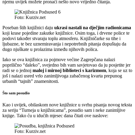
njemu uvijek možete pronaći nešto novo vrijedno čitanja.
Foto: Kurziv.net
Poseban štih knjižnici daju
ukrasi nastali na dječjim radionicama
koji krase pojedine zakutke knjižnice. Osim toga, i drvene police te
podovi također stvaraju toplu atmosferu. Knjižničarke su tihe i
ljubazne, te bez uznemiravanja i nepotrebnih pitanja dopuštaju da
dugo njuškate u prolazima između njihovih polica.
Iako se ova knjižnica za pojmove većine Zagrepčana nalazi
poprilično “daleko”, svejedno bih vam savjetovao da ju posjetite jer
radi se o jednoj
maloj i mirnoj biblioteci s karizmom
, koja se uz to
još i nalazi usred vrlo zanimljivoga zabačenog kvarta prepunog
urbanih “tajnih” znamenitosti.
Što sam posudio
Kao i uvijek, obilaskom nove knjižnice u svrhu pisanja novog teksta
za seriju “Turneja u knjižnicama”, posudio sam i neke zanimljive
knjige. Tako ću u idućih mjesec dana čitati ove naslove:
Foto: Kurziv.net