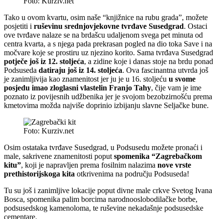
Foto: Kurziv.net
Tako u ovom kvartu, osim naše “knjižnice na rubu grada”, možete
posjetiti i
ruševinu srednjovjekovne tvrđave Susedgrad
. Ostaci
ove tvrđave nalaze se na brdašcu udaljenom svega pet minuta od
centra kvarta, a s njega pada prekrasan pogled na dio toka Save i na
močvare koje se prostiru uz njezino korito. Sama tvrđava Susedgrad
potječe još iz 12. stoljeća
, a zidine koje i danas stoje na brdu ponad
Podsuseda
datiraju još iz 14. stoljeća
. Ova fascinantna utvrda još
je zanimljivija kao znamenitost jer ju je u 16. stoljeću
u svome
posjedu imao zloglasni vlastelin Franjo Tahy
, čije vam je ime
poznato iz povijesnih udžbenika jer je svojom bezobzirnošću prema
kmetovima možda najviše doprinio izbijanju slavne Seljačke bune.
Foto: Kurziv.net
Osim ostataka tvrđave Susedgrad, u Podsusedu možete pronaći i
male, sakrivene znamenitosti poput
spomenika “Zagrebačkom
kitu”
, koji je napravljen prema fosilnim nalazima
nove vrste
prethistorijskoga kita
otkrivenima na području Podsuseda!
Tu su još i zanimljive lokacije poput divne male crkve Svetog Ivana
Bosca, spomenika palim borcima narodnooslobodilačke borbe,
podsusedskog kamenoloma, te ruševine nekadašnje podsusedske
cementare.