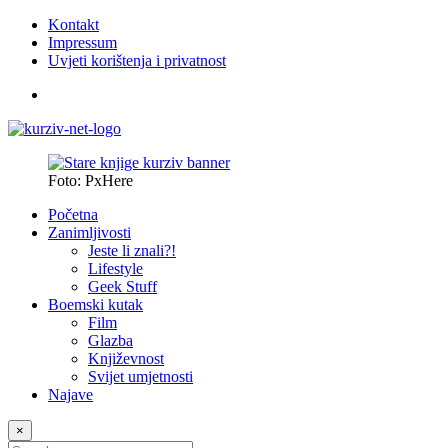
Kontakt
Impressum
Uvjeti korištenja i privatnost
Foto: PxHere
Početna
Zanimljivosti
Jeste li znali?!
Lifestyle
Geek Stuff
Boemski kutak
Film
Glazba
Književnost
Svijet umjetnosti
Najave
×