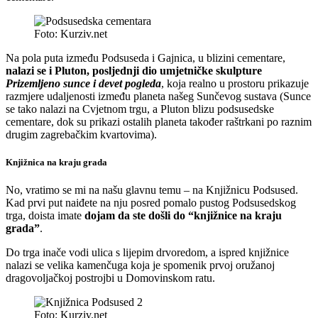
Foto: Kurziv.net
Na pola puta između Podsuseda i Gajnica, u blizini cementare,
nalazi se i Pluton, posljednji dio umjetničke skulpture
Prizemljeno sunce i devet pogleda
, koja realno u prostoru prikazuje
razmjere udaljenosti između planeta našeg Sunčevog sustava (Sunce
se tako nalazi na Cvjetnom trgu, a Pluton blizu podsusedske
cementare, dok su prikazi ostalih planeta također raštrkani po raznim
drugim zagrebačkim kvartovima).
Knjižnica na kraju grada
No, vratimo se mi na našu glavnu temu – na Knjižnicu Podsused.
Kad prvi put naiđete na nju posred pomalo pustog Podsusedskog
trga, doista imate
dojam da ste došli do “knjižnice na kraju
grada”
.
Do trga inače vodi ulica s lijepim drvoredom, a ispred knjižnice
nalazi se velika kamenčuga koja je spomenik prvoj oružanoj
dragovoljačkoj postrojbi u Domovinskom ratu.
Foto: Kurziv.net