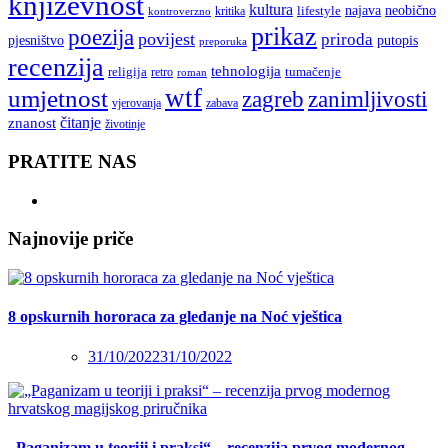
književnost
kultura
najava
lifestyle
neobično
kritika
kontroverzno
prikaz
poezija
povijest
priroda
putopis
pjesništvo
preporuka
recenzija
tehnologija
religija
tumačenje
retro
roman
wtf
umjetnost
zagreb
zanimljivosti
vjerovanja
zabava
čitanje
znanost
životinje
PRATITE NAS
Najnovije priče
8 opskurnih hororaca za gledanje na Noć vještica
31/10/2022
31/10/2022
„Paganizam u teoriji i praksi“ – recenzija prvog modernog