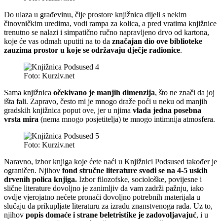
Do ulaza u građevinu, čije prostore knjižnica dijeli s nekim
činovničkim uredima, vodi rampa za kolica, a pred vratima knjižnice
trenutno se nalazi i simpatično ručno napravljeno drvo od kartona,
koje će vas odmah uputiti na to da
značajan dio ove biblioteke
zauzima prostor u koje se održavaju dječje radionice
.
Foto: Kurziv.net
Sama knjižnica
očekivano je manjih dimenzija
, što ne znači da joj
išta fali. Zapravo, često mi je mnogo draže poći u neku od manjih
gradskih knjižnica poput ove, jer u njima
vlada jedna posebna
vrsta mira
(nema mnogo posjetitelja) te mnogo intimnija atmosfera.
Foto: Kurziv.net
Naravno, izbor knjiga koje ćete naći u Knjižnici Podsused također je
ograničen. Njihov
fond stručne literature svodi se na 4-5 uskih
drvenih polica knjiga.
Izbor filozofske, sociološke, povijesne i
slične literature dovoljno je zanimljiv da vam zadrži pažnju, iako
ovdje vjerojatno nećete pronaći dovoljno potrebnih materijala u
slučaju da prikupljate literaturu za izradu znanstvenoga rada. Uz to,
njihov
popis domaće i strane beletristike je zadovoljavajuć
, i u