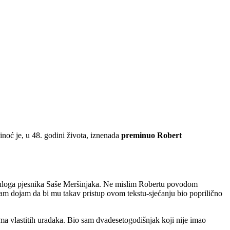
inoć je, u 48. godini života, iznenada
preminuo Robert
inuloga pjesnika Saše Meršinjaka. Ne mislim Robertu povodom
sam dojam da bi mu takav pristup ovom tekstu-sjećanju bio poprilično
jima vlastitih uradaka. Bio sam dvadesetogodišnjak koji nije imao