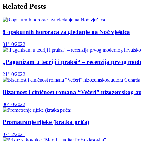
Related Posts
8 opskurnih hororaca za gledanje na Noć vještica
31/10/2022
„Paganizam u teoriji i praksi“ – recenzija prvog mo
21/10/2022
Bizarnost i ciničnost romana “Večeri” nizozemskog a
06/10/2022
Promatranje rijeke (kratka priča)
07/12/2021