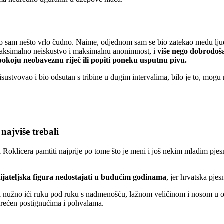
io sam nešto vrlo čudno. Naime, odjednom sam se bio zatekao među lju
maksimalno neiskustvo i maksimalnu anonimnost, i
više nego dobrodoš
pokoju neobaveznu riječ ili popiti poneku usputnu pivu.
sustvovao i bio odsutan s tribine u dugim intervalima, bilo je to, mogu re
ajviše trebali
 Roklicera pamtiti najprije po tome što je meni i još nekim mladim pj
ijateljska figura nedostajati u budućim godinama
, jer hrvatska pje
ra nužno ići ruku pod ruku s nadmenošću, lažnom veličinom i nosom u
erećen postignućima i pohvalama.