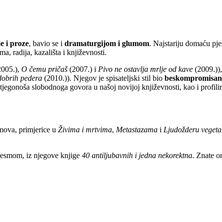
e i proze
, bavio se i
dramaturgijom i glumom
. Najstariju domaću pje
a, radija, kazališta i književnosti.
005.),
O čemu pričaš
(2007.) i
Pivo ne ostavlja mrlje od kave
(2009.))
dobrih pedera
(2010.)). Njegov je spisateljski stil bio
beskompromisan, 
tjegonoša slobodnoga govora u našoj novijoj književnosti, kao i profilir
lmova, primjerice u
Živima i mrtvima
,
Metastazama
i
Ljudožderu vegeta
esmom, iz njegove knjige
40 antiljubavnih i jedna nekorektna
. Znate o