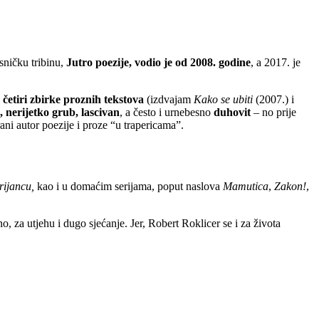
sničku tribinu,
Jutro poezije, vodio je od 2008. godine
, a 2017. je
,
četiri zbirke proznih tekstova
(izdvajam
Kako se ubiti
(2007.) i
nerijetko grub, lascivan
, a često i urnebesno
duhovit
– no prije
ani autor poezije i proze “u trapericama”.
rijancu,
kao i u domaćim serijama, poput naslova
Mamutica
,
Zakon!
,
no, za utjehu i dugo sjećanje. Jer, Robert Roklicer se i za života