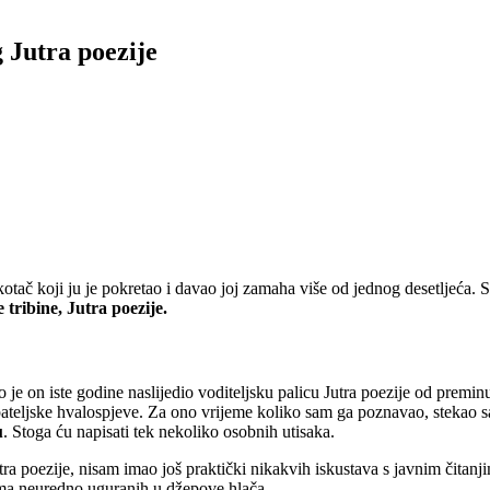
g Jutra poezije
otač koji ju je pokretao i davao joj zamaha više od jednog desetljeća. S
 tribine, Jutra poezije.
je on iste godine naslijedio voditeljsku palicu Jutra poezije od prem
apateljske hvalospjeve. Za ono vrijeme koliko sam ga poznavao, stekao 
u
. Stoga ću napisati tek nekoliko osobnih utisaka.
utra poezije, nisam imao još praktički nikakvih iskustava s javnim čitan
ama neuredno uguranih u džepove hlača.