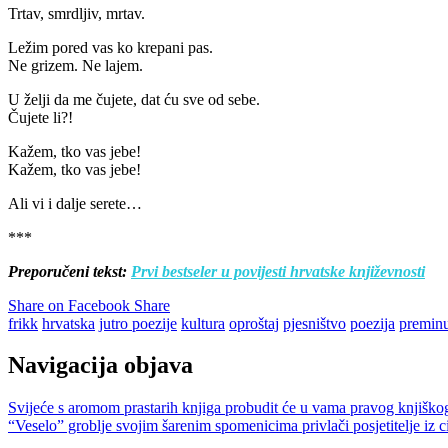
Trtav, smrdljiv, mrtav.
Ležim pored vas ko krepani pas.
Ne grizem. Ne lajem.
U želji da me čujete, dat ću sve od sebe.
Čujete li?!
Kažem, tko vas jebe!
Kažem, tko vas jebe!
Ali vi i dalje serete…
***
Preporučeni tekst:
Prvi bestseler u povijesti hrvatske književnosti
Share on Facebook
Share
frikk
hrvatska
jutro poezije
kultura
oproštaj
pjesništvo
poezija
premin
Navigacija objava
Svijeće s aromom prastarih knjiga probudit će u vama pravog knjiško
“Veselo” groblje svojim šarenim spomenicima privlači posjetitelje iz ci