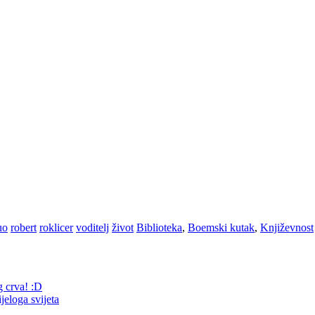
uo
robert
roklicer
voditelj
život
Biblioteka
,
Boemski kutak
,
Književnost
g crva! :D
jeloga svijeta