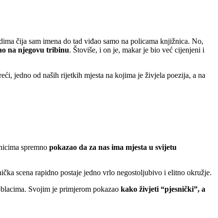
dima čija sam imena do tad viđao samo na policama knjižnica. No,
ao na njegovu tribinu
. Štoviše, i on je, makar je bio već cijenjeni i
ći, jedno od naših rijetkih mjesta na kojima je živjela poezija, a na
esnicima spremno
pokazao da za nas ima mjesta u svijetu
snička scena rapidno postaje jedno vrlo negostoljubivo i elitno okružje.
 oblacima. Svojim je primjerom pokazao
kako živjeti “pjesnički”, a