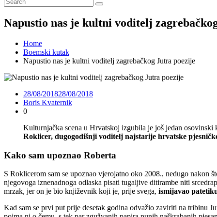
Napustio nas je kultni voditelj zagrebačko
Home
Boemski kutak
Napustio nas je kultni voditelj zagrebačkog Jutra poezije
28/08/2018
28/08/2018
Boris Kvaternik
0
Kulturnjačka scena u Hrvatskoj izgubila je još jedan osovinski k
Roklicer, dugogodišnji voditelj najstarije hrvatske pjesničke
Kako sam upoznao Roberta
S Roklicerom sam se upoznao vjerojatno oko 2008., nedugo nakon što 
njegovoga iznenadnoga odlaska pisati tugaljive ditirambe niti srcedr
mrzak, jer on je bio književnik koji je, prije svega,
ismijavao patetik
Kad sam se prvi put prije desetak godina odvažio zaviriti na tribinu J
pojma ni o čemu, s tek par zgužvanih papira punih naškrabanih pjes