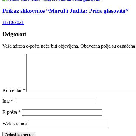
Prikaz slikovnice “Marul i Judita: Priča glasovita”
11/10/2021
Odgovori
Vaša adresa e-pošte neće biti objavljena.
Obavezna polja su označena
Komentar
*
Ime
*
E-pošta
*
Web-stranica