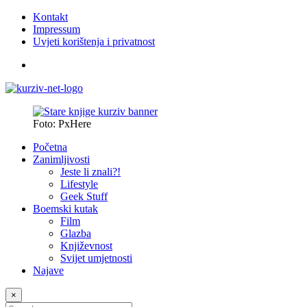
Kontakt
Impressum
Uvjeti korištenja i privatnost
Foto: PxHere
Početna
Zanimljivosti
Jeste li znali?!
Lifestyle
Geek Stuff
Boemski kutak
Film
Glazba
Književnost
Svijet umjetnosti
Najave
×