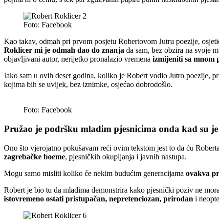
Foto: Facebook
Kao takav, odmah pri prvom posjetu Robertovom Jutru poezije, osjet
Roklicer mi je odmah dao do znanja
da sam, bez obzira na svoje 
objavljivani autor, nerijetko pronalazio vremena
izmijeniti sa mnom 
Iako sam u ovih deset godina, koliko je Robert vodio Jutro poezije, pri
kojima bih se uvijek, bez iznimke, osjećao dobrodošlo.
Foto: Facebook
Pružao je podršku mladim pjesnicima onda kad su je n
Ono što vjerojatno pokušavam reći ovim tekstom jest to da ću Roberta
zagrebačke boeme
, pjesničkih okupljanja i javnih nastupa.
Mogu samo misliti koliko će nekim budućim generacijama
ovakva pr
Robert je bio tu da mladima demonstrira kako pjesnički poziv ne mo
istovremeno ostati pristupačan, nepretenciozan, prirodan
i neopt