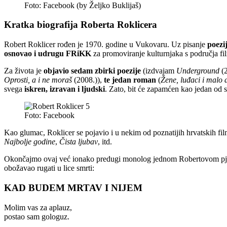
Foto: Facebook (by Željko Buklijaš)
Kratka biografija Roberta Roklicera
Robert Roklicer rođen je 1970. godine u Vukovaru. Uz pisanje
poezij
osnovao i udrugu FRiKK
za promoviranje kulturnjaka s područja film
Za života je
objavio sedam zbirki poezije
(izdvajam
Underground
(2
Oprosti, a i ne moraš
(2008.)),
te jedan roman
(
Žene, luđaci i malo 
svega
iskren, izravan i ljudski
. Zato, bit će zapamćen kao jedan od s
Foto: Facebook
Kao glumac, Roklicer se pojavio i u nekim od poznatijih hrvatskih fi
Najbolje godine
,
Čista ljubav
, itd.
Okončajmo ovaj već ionako predugi monolog jednom Robertovom pj
obožavao rugati u lice smrti:
KAD BUDEM MRTAV I NIJEM
Molim vas za aplauz,
postao sam gologuz.