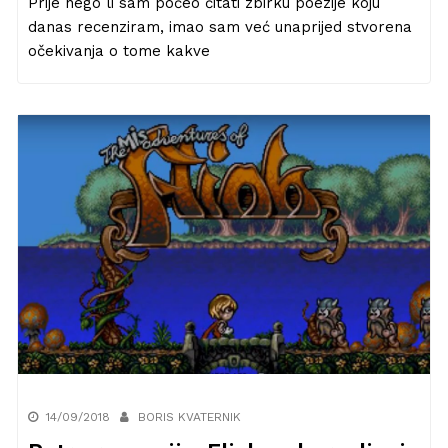
Prije nego li sam počeo čitati zbirku poezije koju
danas recenziram, imao sam već unaprijed stvorena
očekivanja o tome kakve
14/09/2018
BORIS KVATERNIK