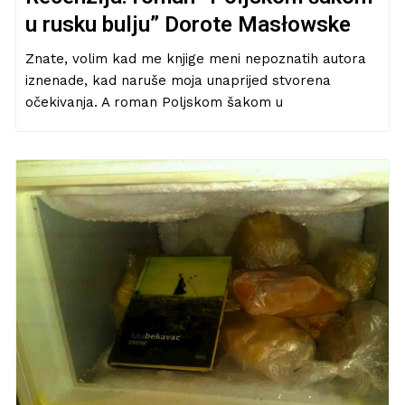
u rusku bulju” Dorote Masłowske
Znate, volim kad me knjige meni nepoznatih autora
iznenade, kad naruše moja unaprijed stvorena
očekivanja. A roman Poljskom šakom u