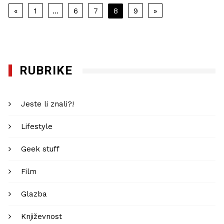
Navigacija
«
1
…
6
7
8
9
»
objava
RUBRIKE
Jeste li znali?!
Lifestyle
Geek stuff
Film
Glazba
Književnost