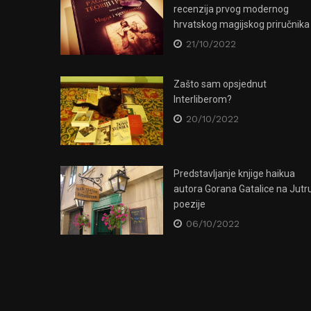
recenzija prvog modernog
hrvatskog magijskog priručnika
21/10/2022
Zašto sam opsjednut
Interliberom?
20/10/2022
Klub Jabuka očuvat će se kao
Predstavljanje knjige haikua
autora Gorana Gatalice na Jutr
spomenik kulture – za sad bar u
ncertu u
poezije
virtualnom svijetu!
06/10/2022
27/10/2020