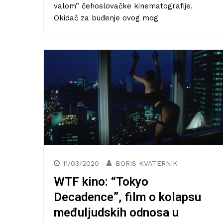
valom” čehoslovačke kinematografije.
Okidač za buđenje ovog mog
11/03/2020
BORIS KVATERNIK
WTF kino: “Tokyo
Književna recenzija: Roman
Serotonin kontroverznog Miche
Decadence”, film o kolapsu
Houellebecqa
međuljudskih odnosa u