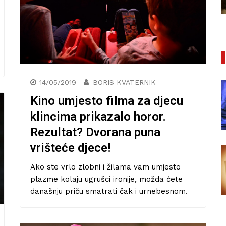
27/01/2021
14/05/2019
BORIS KVATERNIK
Kino umjesto filma za djecu
klincima prikazalo horor.
Rezultat? Dvorana puna
vrišteće djece!
Ako ste vrlo zlobni i žilama vam umjesto
plazme kolaju ugrušci ironije, možda ćete
današnju priču smatrati čak i urnebesnom.