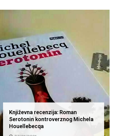
Književna recenzija: Roman
Knjiž
Serotonin kontroverznog Michela
Serot
Houellebecqa
Houel