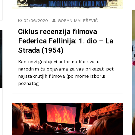
02/06/2020
GORAN MALEŠEVIĆ
Ciklus recenzija filmova
Federica Fellinija: 1. dio – La
Strada (1954)
Kao novi gostujući autor na Kurzivu, u
narednim ću objavama za vas prikazati pet
najistaknutijih filmova (po mome izboru)
poznatog
Književna recenzija: Roman
la
Serotonin kontroverznog Michela
Houellebecqa