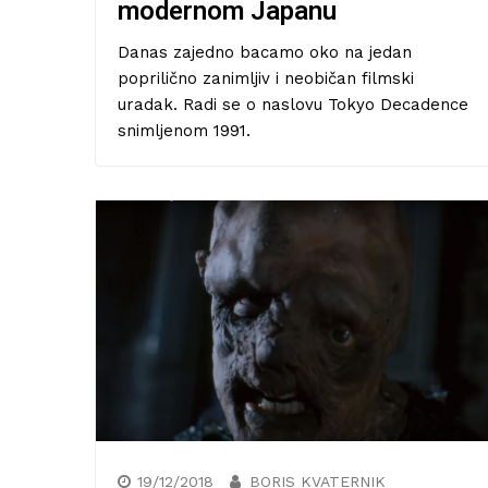
27/01/2021
modernom Japanu
Danas zajedno bacamo oko na jedan
poprilično zanimljiv i neobičan filmski
uradak. Radi se o naslovu Tokyo Decadence
snimljenom 1991.
19/12/2018
BORIS KVATERNIK