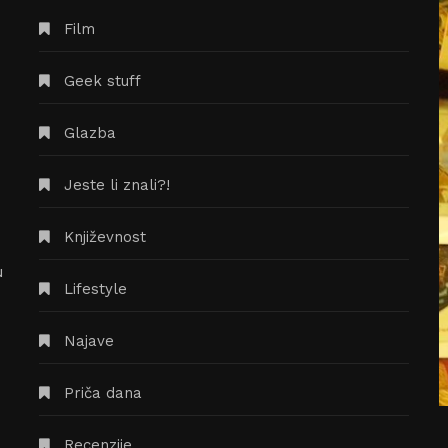
Film
Geek stuff
Glazba
Jeste li znali?!
Književnost
u
Časopis The Split Mind traži
Lifestyle
književne radove za novi broj,
natječaj je otvoren za sve!
Najave
14/07/2020
Priča dana
Recenzije