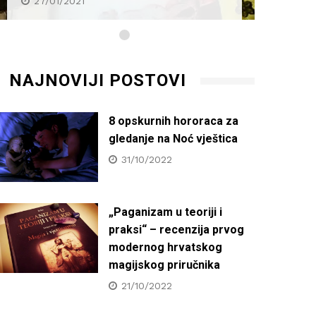
27/01/2021
27/0
NAJNOVIJI POSTOVI
8 opskurnih hororaca za
gledanje na Noć vještica
31/10/2022
„Paganizam u teoriji i
praksi“ – recenzija prvog
modernog hrvatskog
magijskog priručnika
21/10/2022