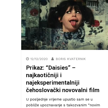
12/12/2020
BORIS KVATERNIK
Prikaz: “Daisies” –
najkaotičniji i
najeksperimentalniji
čehoslovački novovalni film
U posljednje vrijeme upustio sam se u
pobliže upoznavanje s takozvanim “novim