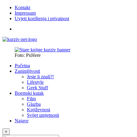
Kontakt
Impressum
Uvjeti korištenja i privatnost
Foto: PxHere
Početna
Zanimljivosti
Jeste li znali?!
Lifestyle
Geek Stuff
Boemski kutak
Film
Glazba
Književnost
Svijet umjetnosti
Najave
×