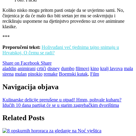
Koliko nisko mogu pritom pasti ostaje da se uvjerimo sami. No,
činjenica je da će malo tko biti sretan jer mu se oskvrnjuju i
recikliraju uspomene na djetinjstvo provedeno uz ove animirane
klasike.
***
Preporučeni tekst:
Holivuđani već tjednima tajno snimaju u
Hrvatskoj. O čemu se radi?
Share on Facebook
Share
aladdin
animirani
crtići
disney
dumbo
filmovi
kino
kralj lavova
mala
sirena
mulan
pinokio
remake
Boemski kutak
,
Film
Navigacija objava
Kulinarske delicije prerušene u otpad! Hmm, pohvale kuharu?
Idućih 10 dana partijat će se u starim zagrebačkim dvorištima
Related Posts