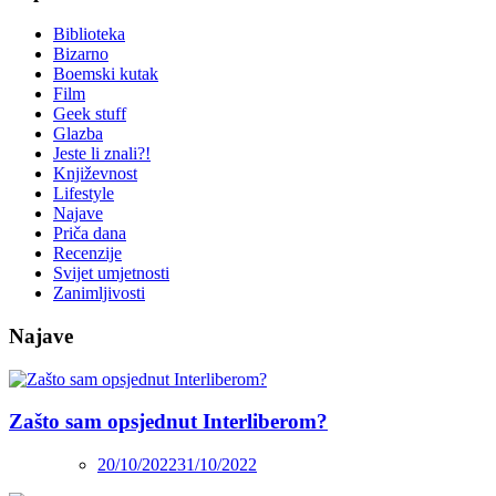
Biblioteka
Bizarno
Boemski kutak
Film
Geek stuff
Glazba
Jeste li znali?!
Književnost
Lifestyle
Najave
Priča dana
Recenzije
Svijet umjetnosti
Zanimljivosti
Najave
Zašto sam opsjednut Interliberom?
20/10/2022
31/10/2022