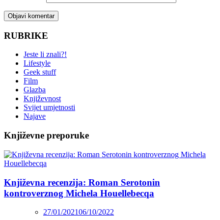
RUBRIKE
Jeste li znali?!
Lifestyle
Geek stuff
Film
Glazba
Književnost
Svijet umjetnosti
Najave
Književne preporuke
Književna recenzija: Roman Serotonin
kontroverznog Michela Houellebecqa
27/01/2021
06/10/2022