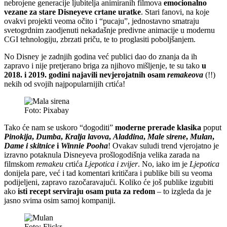
nebrojene generacije ljubitelja animiranih filmova
emocionalno
vezane za stare Disneyeve crtane uratke
. Stari fanovi, na koje
ovakvi projekti veoma očito i “pucaju”, jednostavno smatraju
svetogrdnim zaodjenuti nekadašnje predivne animacije u modernu
CGI tehnologiju, zbrzati priču, te to proglasiti poboljšanjem.
No Disney je zadnjih godina već publici dao do znanja da ih
zapravo i nije pretjerano briga za njihovo mišljenje, te su tako
u
2018. i 2019. godini najavili nevjerojatnih osam
remakeova
(!!)
nekih od svojih najpopularnijih crtića!
Foto: Pixabay
Tako će nam se uskoro “dogoditi”
moderne prerade klasika
poput
Pinokija
,
Dumba
,
Kralja lavova
,
Aladdina
,
Male sirene
,
Mulan
,
Dame i skitnice
i
Winnie Pooha
! Ovakav suludi trend vjerojatno je
izravno potaknula Disneyeva prošlogodišnja velika zarada na
filmskom
remakeu
crtića
Ljepotica i zvijer
. No, iako im je
Ljepotica
donijela pare, već i tad komentari kritičara i publike bili su veoma
podijeljeni, zapravo razočaravajući. Koliko će još publike izgubiti
ako
isti recept serviraju osam puta za redom
– to izgleda da je
jasno svima osim samoj kompaniji.
Foto: Flickr