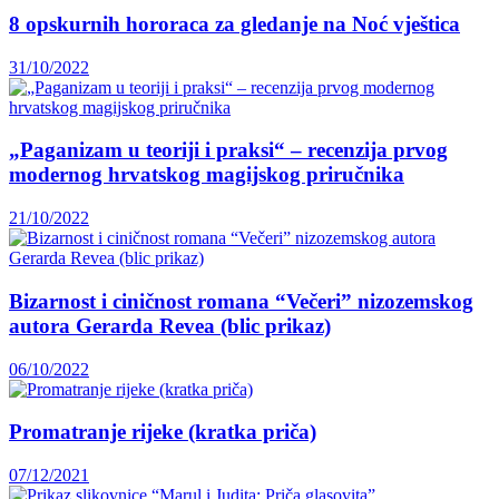
8 opskurnih hororaca za gledanje na Noć vještica
31/10/2022
„Paganizam u teoriji i praksi“ – recenzija prvog
modernog hrvatskog magijskog priručnika
21/10/2022
Bizarnost i ciničnost romana “Večeri” nizozemskog
autora Gerarda Revea (blic prikaz)
06/10/2022
Promatranje rijeke (kratka priča)
07/12/2021