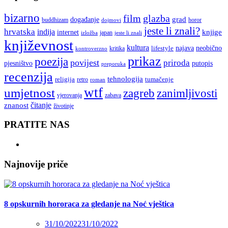
bizarno
film
glazba
grad
događanje
buddhizam
horor
dojmovi
jeste li znali?
hrvatska
indija
knjige
internet
japan
jeste li znali
izložba
književnost
kultura
najava
lifestyle
neobično
kritika
kontroverzno
prikaz
poezija
povijest
priroda
putopis
pjesništvo
preporuka
recenzija
tehnologija
religija
tumačenje
retro
roman
wtf
umjetnost
zagreb
zanimljivosti
vjerovanja
zabava
čitanje
znanost
životinje
PRATITE NAS
Najnovije priče
8 opskurnih hororaca za gledanje na Noć vještica
31/10/2022
31/10/2022