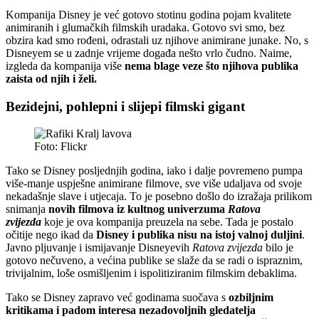
Kompanija Disney je već gotovo stotinu godina pojam kvalitete
animiranih i glumačkih filmskih uradaka. Gotovo svi smo, bez
obzira kad smo rođeni, odrastali uz njihove animirane junake. No, s
Disneyem se u zadnje vrijeme događa nešto vrlo čudno. Naime,
izgleda da kompanija više
nema blage veze što njihova publika
zaista od njih i želi.
Bezidejni, pohlepni i slijepi filmski gigant
Foto: Flickr
Tako se Disney posljednjih godina, iako i dalje povremeno pumpa
više-manje uspješne animirane filmove, sve više udaljava od svoje
nekadašnje slave i utjecaja. To je posebno došlo do izražaja prilikom
snimanja
novih filmova iz kultnog univerzuma
Ratova
zvijezda
koje je ova kompanija preuzela na sebe. Tada je postalo
očitije nego ikad da
Disney i publika nisu na istoj valnoj duljini
.
Javno pljuvanje i ismijavanje Disneyevih
Ratova zvijezda
bilo je
gotovo nečuveno, a većina publike se slaže da se radi o ispraznim,
trivijalnim, loše osmišljenim i ispolitiziranim filmskim debaklima.
Tako se Disney zapravo već godinama suočava s
ozbiljnim
kritikama i padom interesa nezadovoljnih gledatelja