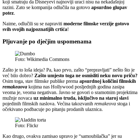
koji smatraju da Disneyevi najnoviji uraci nisu na nekadašnjoj
razini. Zato se kompanija odlučila na gotovo
apsurdno glupav
potez
.
Naime, odlučili su se napraviti
moderne filmske verzije gotovo
svih svojih najpoznatijih crtića
!
Pljuvanje po dječjim uspomenama
Foto: Wikimedia Commons
Zašto je to loša ideja? Pa, kao prvo, zašto “prepravljati” nešto što je
već bilo dobro?
Zašto umjesto toga ne osmisliti neku novu priču?
Osim toga, stav filmske publike prema
apsurdnoj količini filmskih
remakeaova
kojima nas Hollywood posljednjih godina zasipa
veoma je, veoma negativan. Javno se govori o sramotnim projektima
mužnje novaca
uz minimalno truda, isključivo na staroj slavi
pojedinih filmskih naslova. Većina takozvanih
remakeova
stoga i
očekivano podbacuje po pitanju prodanih ulaznica.
Foto: Flickr
Kao drugo, ovakva zamisao upravo je “samoubilačka” jer su