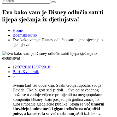
Evo kako vam je Disney odlučio satrti
lijepa sjećanja iz djetinjstva!
Home
Boemski kutak
Evo kako vam je Disney odlučio satrti lijepa sjećanja iz
djetinjstva!
12/07/2018
13/07/2018
Boris Kvaternik
0
Svemu kad-tad dođe kraj. Svaki Golijat upozna svoga
Davida. Tko bi gori sad je doli… Sve od navedenog
može se u zadnje vrijeme primijeniti na megapopularnu
kompaniju Disney, koja posljednjih godina značajno
gubi simpatije gledalačke publike. Stoga se već
umorni
i bezidejni animatorski gigant
odlučio na
očajnički
potez
, a
katastrofa se već može nanjušiti
izdaleka…