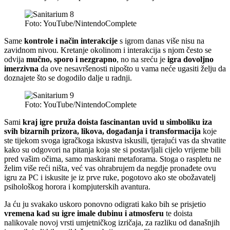
Foto: YouTube/NintendoComplete
Same
kontrole i način interakcije
s igrom danas više nisu na
zavidnom nivou. Kretanje okolinom i interakcija s njom često se
odvija
mučno, sporo i nezgrapno
, no na sreću je
igra dovoljno
imerzivna
da ove nesavršenosti nipošto u vama neće ugasiti želju da
doznajete što se dogodilo dalje u radnji.
Foto: YouTube/NintendoComplete
Sami
kraj igre pruža doista fascinantan uvid u simboliku iza
svih bizarnih prizora, likova, događanja i transformacija
koje
ste tijekom svoga igračkoga iskustva iskusili, tjerajući vas da shvatite
kako su odgovori na pitanja koja ste si postavljali cijelo vrijeme bili
pred vašim očima, samo maskirani metaforama. Stoga o raspletu ne
želim više reći ništa, već vas ohrabrujem da negdje pronađete ovu
igru za PC i iskusite je iz prve ruke, pogotovo ako ste obožavatelj
psihološkog horora i kompjuterskih avantura.
Ja ću ju svakako uskoro ponovno odigrati kako bih se prisjetio
vremena kad su igre imale dubinu i atmosferu
te doista
nalikovale novoj vrsti umjetničkog izričaja, za razliku od današnjih