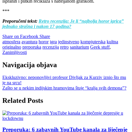
ispranih i plitkih reciklaža s nabrijanom grafikom.
***
Preporučeni tekst:
Retro recenzija: Je li “najbolja horor igrica”
jednako strašna i nakon 17 godina?
Share on Facebook
Share
atmosfera
avantura
horor
igra
jedinstveno
kompjuterska
kultna
originalno
preporuka
recenzija
retro
sanitarium
Geek stuff
,
Zanimljivosti
Navigacija objava
Ekskluzivno: neponovljivi profesor Divljak za Kurziv iznio što mu
je na srcu!
Zašto se u nekim indijskim hramovima štuje “kralja svih demona”?
Related Posts
Preporuka: 6 zabavnih YouTube kanala za liječenje