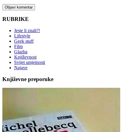
RUBRIKE
Jeste li znali?!
Lifestyle
Geek stuff
Film
Glazba
Književnost
Svijet umjetnosti
Najave
Književne preporuke