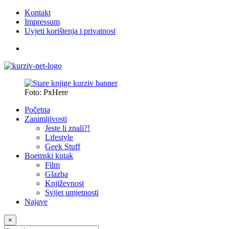
Kontakt
Impressum
Uvjeti korištenja i privatnost
Foto: PxHere
Početna
Zanimljivosti
Jeste li znali?!
Lifestyle
Geek Stuff
Boemski kutak
Film
Glazba
Književnost
Svijet umjetnosti
Najave
×