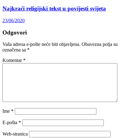
Najkraći religijski tekst u povijesti svijeta
23/06/2020
Odgovori
Vaša adresa e-pošte neće biti objavljena.
Obavezna polja su
označena sa
*
Komentar
*
Ime
*
E-pošta
*
Web-stranica