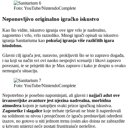
Foto: YouTube/NintendoComplete
Neponovljivo originalno igračko iskustvo
Kao što vidite, iskustvo igranja ove igre vrlo je nadrealno,
zagonetno i vrlo, vrlo raznoliko. Mnogi igrači opisali su iskustvo
igranja Sanitariuma kao
pokušaj igranja više različitih igara
istodobno.
Glavni cilj igrača jest, naravno, prokljuviti što se to zapravo događa,
i na koji su način svi ovi naoko nespojivi scenariji i likovi zapravo
povezani, te se prisjetiti tko je Max zapravo i kako je dospio u ovako
nemoguću situaciju.
Foto: YouTube/NintendoComplete
Nepotrebno je posebno napominjati, ali glavni i
najjači adut ove
izvanserijske avanture jest njezina nadrealna, morbidna
atmosfera
kojom je natopljen svaki prizor igračkog iskustva.
Zagonetke i slagalice
koje trebate rješavati ne biste li napredovali
na solidnom su nivou i prosječnom će igraču predstavljati određeni
izazov, no gotovo u niti jednom trenu (osim ako doista ne zabrazdite
u krivom smjeru) neće postati frustrirajuće nerješive.