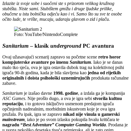
Izlazite iz svoje sobe i suočeni ste s prizorom velikog kružnog
stubišta. Niste sami. Stubištem gmižu i druge ljudske prilike,
obučene u istu bolničku odjeću kao i vi. Samo što su sve te osobe
očito lude, te vrište, mucaju, udaraju glavom o zid i plaču.
Foto: YouTube/NintendoComplete
Sanitarium
– klasik
underground
PC avantura
Ovaj užasavajući scenarij zapravo su početne scene
retro horor
kompjuterske avanture po imenu
Sanitarium
. Iako je se danas
malo tko sjeća, ova je igra ostavila dubok trag na kolektivnoj psihi
igrača 90-ih godina, kada je bila slavljena kao
jedna od rijetkih
originalnih i doista psihološki uznemirujućih
produkata računalne
zabave.
Sanitarium
je izašao davne
1998. godine
, a izdala ga je kompanija
ASC Games
. Nije prošlo dugo, a ova je igra sebi
stvorila kultnu
reputaciju
, i to gotovo isključivo usmenom predajom igrača
opčinjenih nadrealnim, morbidnim iskustvom koje je ova igra
pružala. Pa ipak, igra se zapravo
nikad nije vinula u gamerski
mainstream
,
iako je po svom izlasku pokupila hvalu kritičara te
nagradu “
Best Adventure”
Computer Gaming Worlda
. Prodana je
u svega nekoliko desetaka tisuća primjeraka, ali je zato onim