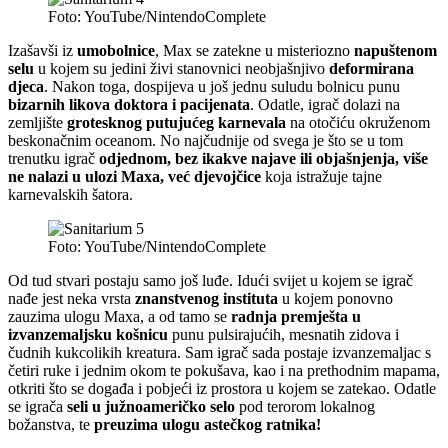
Foto: YouTube/NintendoComplete
Izašavši iz
umobolnice
, Max se zatekne u misteriozno
napuštenom
selu
u kojem su jedini živi stanovnici neobjašnjivo
deformirana
djeca
. Nakon toga, dospijeva u još jednu suludu bolnicu punu
bizarnih likova doktora i pacijenata
. Odatle, igrač dolazi na
zemljište
grotesknog putujućeg karnevala
na otočiću okruženom
beskonačnim oceanom. No najčudnije od svega je što se u tom
trenutku igrač
odjednom, bez ikakve najave ili objašnjenja, više
ne nalazi u ulozi Maxa, već djevojčice
koja istražuje tajne
karnevalskih šatora.
Foto: YouTube/NintendoComplete
Od tud stvari postaju samo još luđe. Idući svijet u kojem se igrač
nađe jest neka vrsta
znanstvenog instituta
u kojem ponovno
zauzima ulogu Maxa, a od tamo se
radnja premješta u
izvanzemaljsku košnicu
punu pulsirajućih, mesnatih zidova i
čudnih kukcolikih kreatura. Sam igrač sada postaje izvanzemaljac s
četiri ruke i jednim okom te pokušava, kao i na prethodnim mapama,
otkriti što se događa i pobjeći iz prostora u kojem se zatekao. Odatle
se igrača
seli u južnoameričko selo
pod terorom lokalnog
božanstva, te
preuzima ulogu astečkog ratnika!