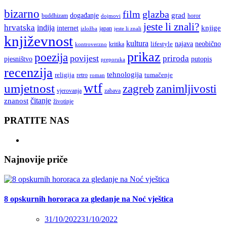
bizarno
film
glazba
grad
događanje
buddhizam
horor
dojmovi
jeste li znali?
hrvatska
indija
knjige
internet
japan
jeste li znali
izložba
književnost
kultura
najava
lifestyle
neobično
kritika
kontroverzno
prikaz
poezija
povijest
priroda
putopis
pjesništvo
preporuka
recenzija
tehnologija
religija
tumačenje
retro
roman
wtf
umjetnost
zagreb
zanimljivosti
vjerovanja
zabava
čitanje
znanost
životinje
PRATITE NAS
Najnovije priče
8 opskurnih hororaca za gledanje na Noć vještica
31/10/2022
31/10/2022