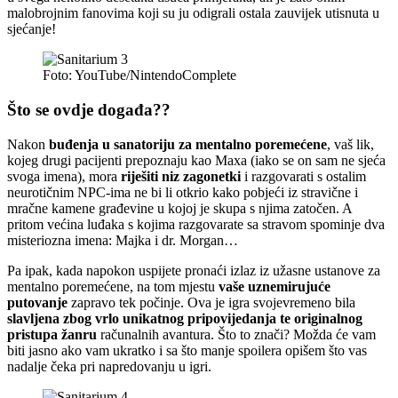
malobrojnim fanovima koji su ju odigrali ostala zauvijek utisnuta u
sjećanje!
Foto: YouTube/NintendoComplete
Što se ovdje događa??
Nakon
buđenja u sanatoriju za mentalno poremećene
, vaš lik,
kojeg drugi pacijenti prepoznaju kao Maxa (iako se on sam ne sjeća
svoga imena), mora
riješiti niz zagonetki
i razgovarati s ostalim
neurotičnim NPC-ima ne bi li otkrio kako pobjeći iz stravične i
mračne kamene građevine u kojoj je skupa s njima zatočen. A
pritom većina luđaka s kojima razgovarate sa stravom spominje dva
misteriozna imena: Majka i dr. Morgan…
Pa ipak, kada napokon uspijete pronaći izlaz iz užasne ustanove za
mentalno poremećene, na tom mjestu
vaše uznemirujuće
putovanje
zapravo tek počinje. Ova je igra svojevremeno bila
slavljena zbog vrlo unikatnog pripovijedanja
te originalnog
pristupa žanru
računalnih avantura. Što to znači? Možda će vam
biti jasno ako vam ukratko i sa što manje spoilera opišem što vas
nadalje čeka pri napredovanju u igri.