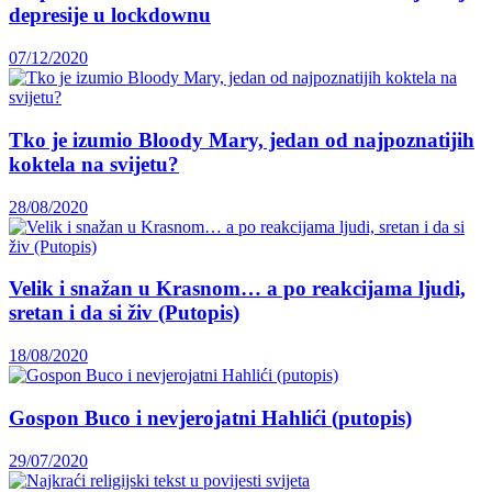
depresije u lockdownu
07/12/2020
Tko je izumio Bloody Mary, jedan od najpoznatijih
koktela na svijetu?
28/08/2020
Velik i snažan u Krasnom… a po reakcijama ljudi,
sretan i da si živ (Putopis)
18/08/2020
Gospon Buco i nevjerojatni Hahlići (putopis)
29/07/2020