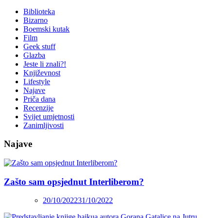
Biblioteka
Bizarno
Boemski kutak
Film
Geek stuff
Glazba
Jeste li znali?!
Književnost
Lifestyle
Najave
Priča dana
Recenzije
Svijet umjetnosti
Zanimljivosti
Najave
Zašto sam opsjednut Interliberom?
20/10/2022
31/10/2022