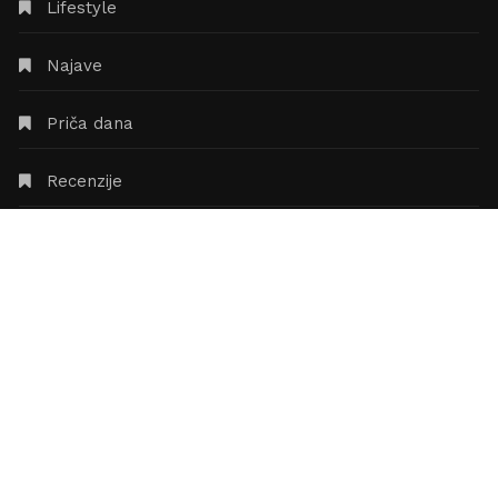
Lifestyle
Najave
Priča dana
Recenzije
Svijet umjetnosti
Zanimljivosti
NAJAVE
Zašto sam opsjednut
Interliberom?