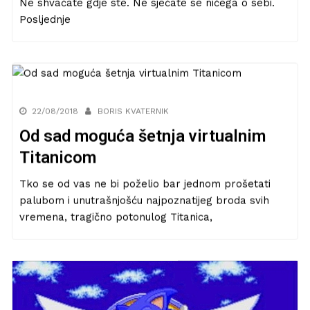
Ne shvaćate gdje ste. Ne sjećate se ničega o sebi.
Posljednje
22/08/2018
BORIS KVATERNIK
Od sad moguća šetnja virtualnim
Titanicom
Tko se od vas ne bi poželio bar jednom prošetati
palubom i unutrašnjošću najpoznatijeg broda svih
vremena, tragično potonulog Titanica,