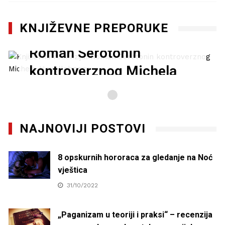
KNJIŽEVNE PREPORUKE
Književna recenzija:
Roman Serotonin
kontroverznog Michela
Houellebecqa
27/01/2021
NAJNOVIJI POSTOVI
8 opskurnih hororaca za gledanje na Noć
vještica
31/10/2022
„Paganizam u teoriji i praksi“ – recenzija