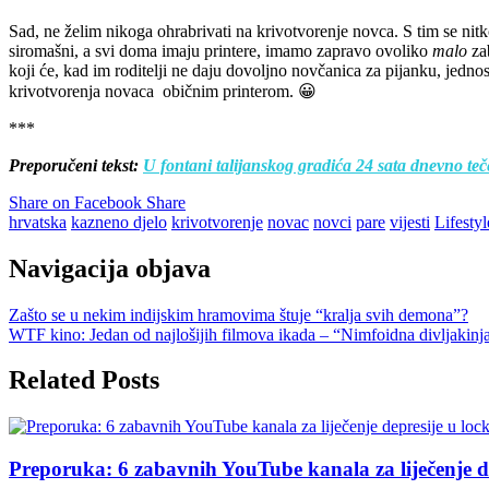
Sad, ne želim nikoga ohrabrivati na krivotvorenje novca. S tim se nitk
siromašni, a svi doma imaju printere, imamo zapravo ovoliko
malo
zab
koji će, kad im roditelji ne daju dovoljno novčanica za pijanku, jedno
krivotvorenja novaca običnim printerom. 😀
***
Preporučeni tekst:
U fontani talijanskog gradića 24 sata dnevno teč
Share on Facebook
Share
hrvatska
kazneno djelo
krivotvorenje
novac
novci
pare
vijesti
Lifestyl
Navigacija objava
Zašto se u nekim indijskim hramovima štuje “kralja svih demona”?
WTF kino: Jedan od najlošijih filmova ikada – “Nimfoidna divljakinj
Related Posts
Preporuka: 6 zabavnih YouTube kanala za liječenje 