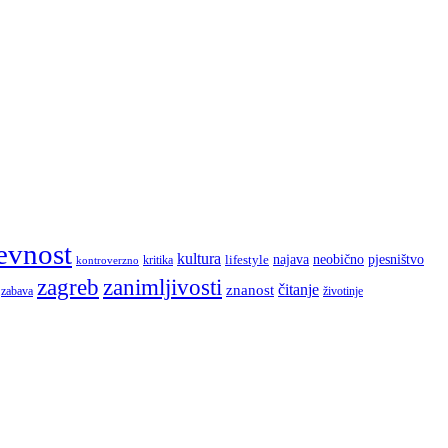
evnost
kultura
najava
lifestyle
neobično
pjesništvo
kritika
kontroverzno
zagreb
zanimljivosti
čitanje
znanost
zabava
životinje