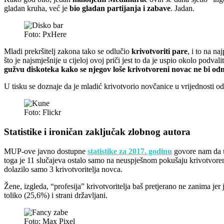
gladan kruha, već je
bio gladan partijanja i zabave
. Jadan.
Foto: PxHere
Mladi prekršitelj zakona tako se odlučio
krivotvoriti pare
, i to na n
što je najsmješnije u cijeloj ovoj priči jest to da je uspio okolo podva
gužvu diskoteka kako se njegov loše krivotvoreni novac ne bi o
U tisku se doznaje da je mladić krivotvorio novčanice u vrijednosti 
Foto: Flickr
Statistike i ironičan zaključak zlobnog autora
MUP-ove javno dostupne
statistike za 2017. godinu
govore nam da
toga je 11 slučajeva ostalo samo na neuspješnom pokušaju krivotvorenj
dolazilo samo 3 krivotvoritelja novca.
Žene, izgleda, “profesija” krivotvoritelja baš pretjerano ne zanima jer
toliko (25,6%) i strani državljani.
Foto: Max Pixel