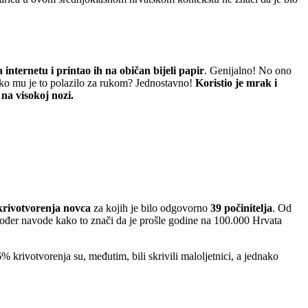
internetu i printao ih na običan bijeli papir
. Genijalno! No ono
! Kako mu je to polazilo za rukom? Jednostavno!
Koristio je mrak i
 na visokoj nozi.
 krivotvorenja novca
za kojih je bilo odgovorno
39 počinitelja
. Od
akođer navode kako to znači da je prošle godine na 100.000 Hrvata
% krivotvorenja su, međutim, bili skrivili maloljetnici, a jednako