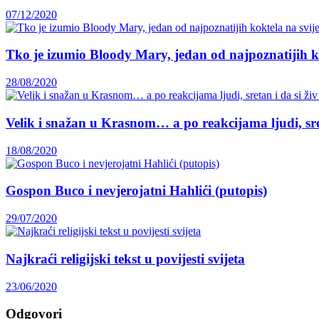
07/12/2020
Tko je izumio Bloody Mary, jedan od najpoznatijih k
28/08/2020
Velik i snažan u Krasnom… a po reakcijama ljudi, sret
18/08/2020
Gospon Buco i nevjerojatni Hahlići (putopis)
29/07/2020
Najkraći religijski tekst u povijesti svijeta
23/06/2020
Odgovori