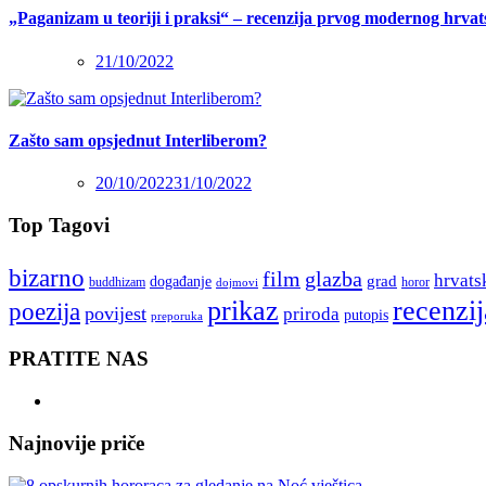
„Paganizam u teoriji i praksi“ – recenzija prvog modernog hrva
21/10/2022
Zašto sam opsjednut Interliberom?
20/10/2022
31/10/2022
Top Tagovi
bizarno
film
glazba
hrvats
grad
događanje
buddhizam
horor
dojmovi
recenzij
prikaz
poezija
povijest
priroda
putopis
preporuka
PRATITE NAS
Najnovije priče