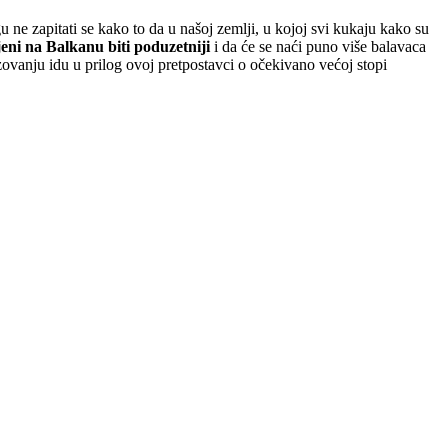
ne zapitati se kako to da u našoj zemlji, u kojoj svi kukaju kako su
jeni na Balkanu biti poduzetniji
i da će se naći puno više balavaca
zovanju idu u prilog ovoj pretpostavci o očekivano većoj stopi