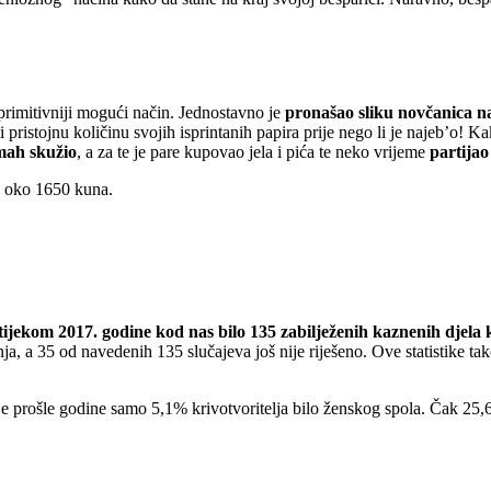
ajprimitivniji mogući način. Jednostavno je
pronašao sliku novčanica na 
liti pristojnu količinu svojih isprintanih papira prije nego li je najeb’o
dmah skužio
, a za te je pare kupovao jela i pića te neko vrijeme
partijao
od oko 1650 kuna.
tijekom 2017. godine kod nas bilo 135 zabilježenih kaznenih djela
a, a 35 od navedenih 135 slučajeva još nije riješeno. Ove statistike t
 je prošle godine samo 5,1% krivotvoritelja bilo ženskog spola. Čak 25,6