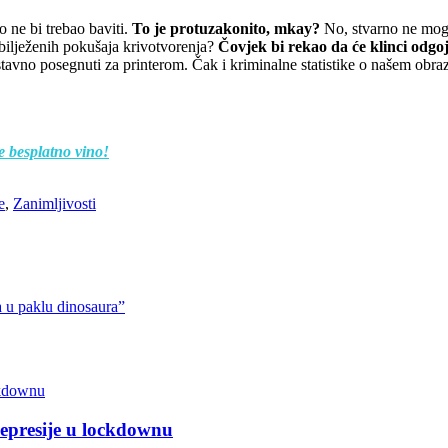
o ne bi trebao baviti.
To je protuzakonito, mkay?
No, stvarno ne mogu 
ilježenih pokušaja krivotvorenja?
Čovjek bi rekao da će klinci odgo
stavno posegnuti za printerom. Čak i kriminalne statistike o našem obra
e besplatno vino!
e
,
Zanimljivosti
a u paklu dinosaura”
depresije u lockdownu