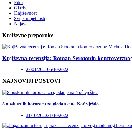
Film
Glazba
Književnost
Svijet umjetnosti
Najave
Književne preporuke
Književna recenzija: Roman Serotonin kontroverzno
27/01/2021
06/10/2022
NAJNOVIJI POSTOVI
8 opskurnih hororaca za gledanje na Noć vještica
31/10/2022
31/10/2022