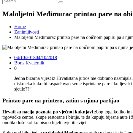
Maloljetni Međimurac printao pare na obič
Home
Zanimljivosti
Maloljetni Međimurac printao pare na običnom papiru pa s njima
04/10/2018
04/10/2018
Boris Kvaternik
0
Jedna bizarna vijest iz Hrvatistana jutros me dobrano nasmijala
diskoteka kako bi rasparčavao svoje isprintane pare i kraljevski 
sjetilo??”
Printao pare na printeru, zatim s njima partijao
Hrvati su nacija poznata po vječnoj kuknjavi
zbog toga koliko im j
trgovačke centre, skupe restorane i birtije, te da kupuju bijesne aute 
onoliko loše koliko bismo htjeli uvjeriti svijet.
Kako god bilo, jedan
maloljetni Međimurac
ovih se dana sjetio “in