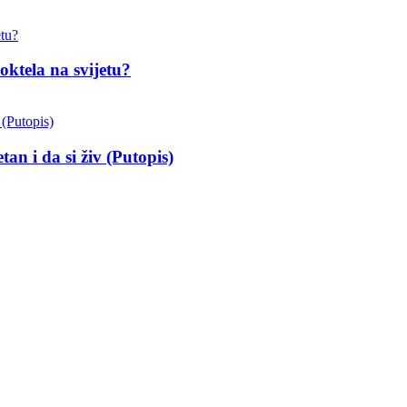
oktela na svijetu?
an i da si živ (Putopis)