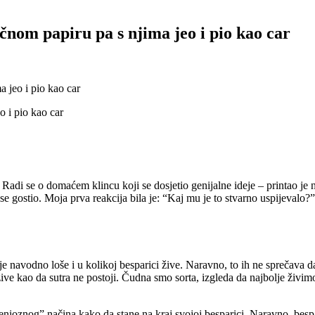
nom papiru pa s njima jeo i pio kao car
 jeo i pio kao car
. Radi se o domaćem klincu koji se dosjetio genijalne ideje – printao je
se gostio. Moja prva reakcija bila je: “Kaj mu je to stvarno uspijevalo?”
e navodno loše i u kolikoj besparici žive. Naravno, to ih ne sprečava d
i žive kao da sutra ne postoji. Čudna smo sorta, izgleda da najbolje živ
genioznog” načina kako da stane na kraj svojoj besparici. Naravno, be