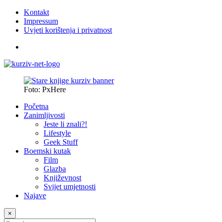
Kontakt
Impressum
Uvjeti korištenja i privatnost
Foto: PxHere
Početna
Zanimljivosti
Jeste li znali?!
Lifestyle
Geek Stuff
Boemski kutak
Film
Glazba
Književnost
Svijet umjetnosti
Najave
×