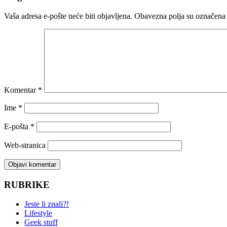
Vaša adresa e-pošte neće biti objavljena.
Obavezna polja su označena
Komentar
*
Ime
*
E-pošta
*
Web-stranica
RUBRIKE
Jeste li znali?!
Lifestyle
Geek stuff