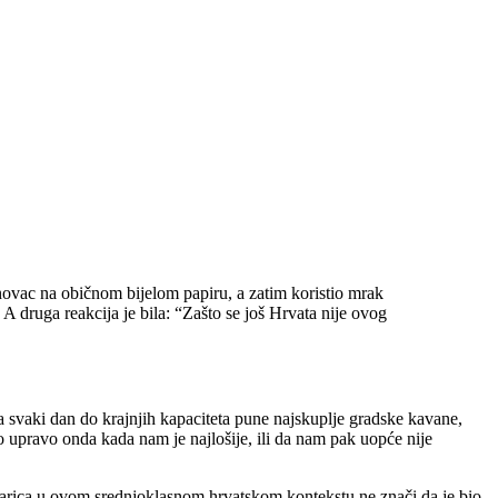
 novac na običnom bijelom papiru, a zatim koristio mrak
 A druga reakcija je bila: “Zašto se još Hrvata nije ovog
a svaki dan do krajnjih kapaciteta pune najskuplje gradske kavane,
imo upravo onda kada nam je najlošije, ili da nam pak uopće nije
sparica u ovom srednjoklasnom hrvatskom kontekstu ne znači da je bio