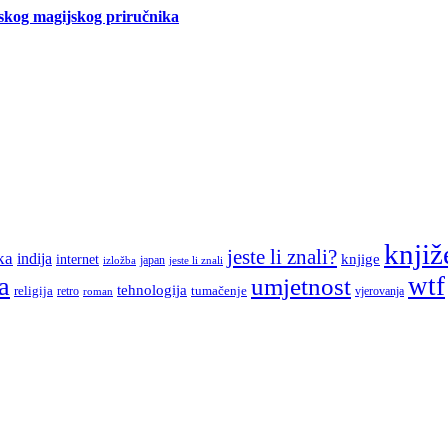
tskog magijskog priručnika
knjiž
jeste li znali?
ka
indija
knjige
internet
japan
jeste li znali
izložba
a
wtf
umjetnost
tehnologija
religija
tumačenje
retro
vjerovanja
roman