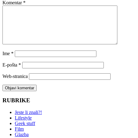
Komentar
*
Ime
*
E-pošta
*
Web-stranica
RUBRIKE
Jeste li znali?!
Lifestyle
Geek stuff
Film
Glazba