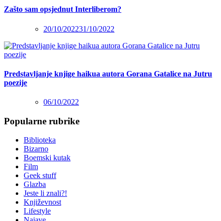
Zašto sam opsjednut Interliberom?
20/10/2022
31/10/2022
Predstavljanje knjige haikua autora Gorana Gatalice na Jutru
poezije
06/10/2022
Popularne rubrike
Biblioteka
Bizarno
Boemski kutak
Film
Geek stuff
Glazba
Jeste li znali?!
Književnost
Lifestyle
Najave