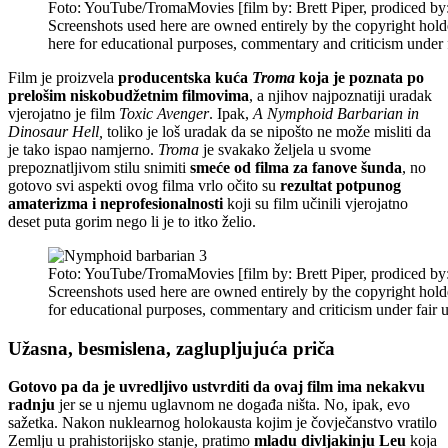
Foto: YouTube/TromaMovies [film by: Brett Piper, prodiced by
Screenshots used here are owned entirely by the copyright hold
here for educational purposes, commentary and criticism under f
Film je proizvela
producentska kuća
Troma
koja je poznata po
prelošim niskobudžetnim filmovima
, a njihov najpoznatiji uradak
vjerojatno je film
Toxic Avenger
. Ipak,
A Nymphoid Barbarian in
Dinosaur Hell,
toliko je loš uradak da se nipošto ne može misliti da
je tako ispao namjerno.
Troma
je svakako željela u svome
prepoznatljivom stilu snimiti
smeće od filma za fanove šunda
, no
gotovo svi aspekti ovog filma vrlo očito su
rezultat potpunog
amaterizma i neprofesionalnosti
koji su film učinili vjerojatno
deset puta gorim nego li je to itko želio.
Foto: YouTube/TromaMovies [film by: Brett Piper, prodiced by
Screenshots used here are owned entirely by the copyright hold
for educational purposes, commentary and criticism under fair u
Užasna, besmislena, zaglupljujuća priča
Gotovo pa da je uvredljivo ustvrditi da ovaj film ima nekakvu
radnju
jer se u njemu uglavnom ne događa ništa. No, ipak, evo
sažetka. Nakon nuklearnog holokausta kojim je čovječanstvo vratilo
Zemlju u prahistorijsko stanje, pratimo
mladu divljakinju Leu
koja