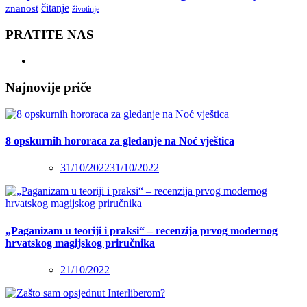
čitanje
znanost
životinje
PRATITE NAS
Najnovije priče
8 opskurnih hororaca za gledanje na Noć vještica
31/10/2022
31/10/2022
„Paganizam u teoriji i praksi“ – recenzija prvog modernog
hrvatskog magijskog priručnika
21/10/2022