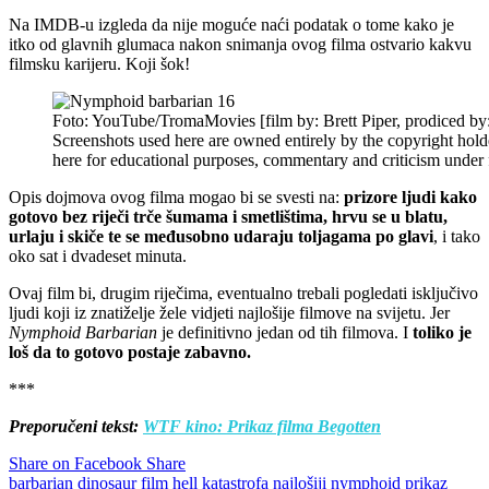
Na IMDB-u izgleda da nije moguće naći podatak o tome kako je
itko od glavnih glumaca nakon snimanja ovog filma ostvario kakvu
filmsku karijeru. Koji šok!
Foto: YouTube/TromaMovies [film by: Brett Piper, prodiced by
Screenshots used here are owned entirely by the copyright hold
here for educational purposes, commentary and criticism under f
Opis dojmova ovog filma mogao bi se svesti na:
prizore ljudi kako
gotovo
bez riječi trče šumama i smetlištima, hrvu se u blatu,
urlaju i skiče te se međusobno udaraju toljagama po glavi
, i tako
oko sat i dvadeset minuta.
Ovaj film bi, drugim riječima, eventualno trebali pogledati isključivo
ljudi koji iz znatiželje žele vidjeti najlošije filmove na svijetu. Jer
Nymphoid Barbarian
je definitivno jedan od tih filmova. I
toliko je
loš da to gotovo postaje zabavno.
***
Preporučeni tekst:
WTF kino: Prikaz filma Begotten
Share on Facebook
Share
barbarian
dinosaur
film
hell
katastrofa
najlošiji
nymphoid
prikaz