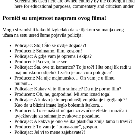
Screenshots used here are owned entirely by the copyright hold
here for educational purposes, commentary and criticism under f
Pornići su umjetnost naspram ovog filma!
Mogu si zamisliti kako bi izgledalo da se tijekom snimanja ovog
užasa na setu usred šume pojavila policija:
Policajac: Stoj! Što se ovdje događa?!
Producent: Snimamo, film, gospon!
Policajac: A gdje vam je oprema i ekipa?
Producent: Pa evo, tu je sve.
Policajac: Šta, ove tri kamerice? To je to?! I šta onaj lik radi u
majmunskom odijelu? I zašto je ona cura polugola?
Producent: Ma nije majmunsko… On vam je u filmu
mutant…
Policajac: Kakav vi to film snimate? Da nije porno film?
Producent: Oh, ne, gospodine! Mi smo iznad toga!
Policajac: A kakvo je to nepodnošljivo pištanje i grgljanje?!
Kao da u blizini imate leglo bolesnih štakora…
Producent: To se naši stručnjaci za zvučne efekte i muzičari
uvježbavaju za snimanje zvukovne pozadine.
Policajac: A kakva je ono velika plastična zmija tamo u travi?!
Producent: To vam je “troma-saur”, gospon.
Policajac: Jel vi to mene zajebavate?!