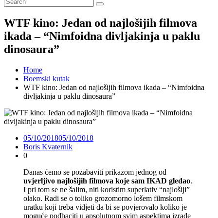
WTF kino: Jedan od najlošijih filmova
ikada – “Nimfoidna divljakinja u paklu
dinosaura”
Home
Boemski kutak
WTF kino: Jedan od najlošijih filmova ikada – “Nimfoidna
divljakinja u paklu dinosaura”
05/10/2018
05/10/2018
Boris Kvaternik
0
Danas ćemo se pozabaviti prikazom jednog od
uvjerljivo najlošijih filmova koje sam IKAD gledao
.
I pri tom se ne šalim, niti koristim superlativ “najlošiji”
olako. Radi se o toliko grozomorno lošem filmskom
uratku koji treba vidjeti da bi se povjerovalo koliko je
moguće podbaciti u apsolutnom svim aspektima izrade