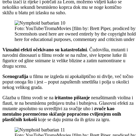
treba izaći iz rijeke i potrčati za Leom, možemo vidjeti kako se
nekoliko sekundi besmisleno koprca dok mu se noge komično
skližu u blatu pri izlasku na suho.
Foto: YouTube/TromaMovies [film by: Brett Piper, prodiced by
Screenshots used here are owned entirely by the copyright hold
here for educational purposes, commentary and criticism under f
Vizualni efekti očekivano su katastrofalni
. Čudovišta, mutanti i
navodni dinosauri u filmu svode se na ružne, sive krpene lutke ili
figurice od gline snimane iz velike blizine a zatim namontirane u
drugu scenu.
Scenografija
u filmu ne izgleda ni apokaliptično ni divlje, već točno
poput onoga što i jest – poput zapuštenih smetlišta i polja u okolici
nekog velikog grada.
Glazba u filmu svodi se na
iritantno pištanje
nenaštimanih violina i
flauti, te na besmislenu prdnjavu truba i bubnjeva. Glasovni efekti za
mutante apsolutno su uvredljivi za svačije uho i
zvuče kao
mentalno poremećeno skičanje popraćeno cviljenjem onih
plastičnih kokoši
koje se daju psima da ih grizu za igru.
Foto: YouTube/TromaMovies [film by: Brett Piper, prodiced by