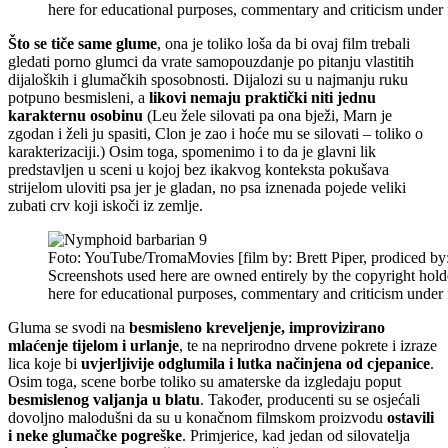
here for educational purposes, commentary and criticism under f
Što se tiče same glume
, ona je toliko loša da bi ovaj film trebali
gledati porno glumci da vrate samopouzdanje po pitanju vlastitih
dijaloških i glumačkih sposobnosti. Dijalozi su u najmanju ruku
potpuno besmisleni, a
likovi nemaju praktički niti jednu
karakternu osobinu
(Leu žele silovati pa ona bježi, Marn je
zgodan i želi ju spasiti, Clon je zao i hoće mu se silovati – toliko o
karakterizaciji.) Osim toga, spomenimo i to da je glavni lik
predstavljen u sceni u kojoj bez ikakvog konteksta pokušava
strijelom uloviti psa jer je gladan, no psa iznenada pojede veliki
zubati crv koji iskoči iz zemlje.
Foto: YouTube/TromaMovies [film by: Brett Piper, prodiced by
Screenshots used here are owned entirely by the copyright hold
here for educational purposes, commentary and criticism under f
Gluma se svodi na
besmisleno kreveljenje, improvizirano
mlaćenje tijelom i urlanje
, te na neprirodno drvene pokrete i izraze
lica koje bi
uvjerljivije odglumila i lutka načinjena od cjepanice
.
Osim toga, scene borbe toliko su amaterske da izgledaju poput
besmislenog valjanja u blatu
. Također, producenti su se osjećali
dovoljno malodušni da su u konačnom filmskom proizvodu
ostavili
i neke glumačke pogreške
. Primjerice, kad jedan od silovatelja