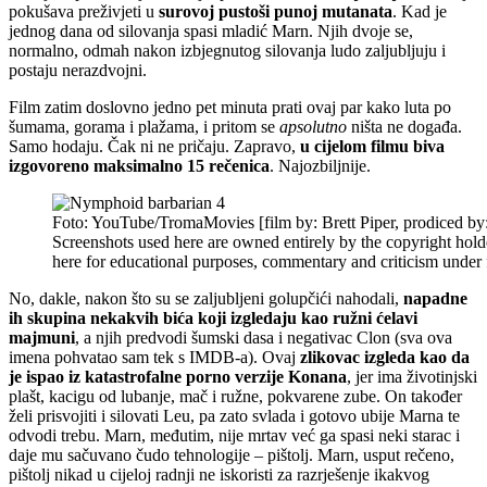
pokušava preživjeti u
surovoj pustoši punoj mutanata
. Kad je
jednog dana od silovanja spasi mladić Marn. Njih dvoje se,
normalno, odmah nakon izbjegnutog silovanja ludo zaljubljuju i
postaju nerazdvojni.
Film zatim doslovno jedno pet minuta prati ovaj par kako luta po
šumama, gorama i plažama, i pritom se
apsolutno
ništa ne događa.
Samo hodaju. Čak ni ne pričaju. Zapravo,
u cijelom filmu biva
izgovoreno maksimalno 15 rečenica
. Najozbiljnije.
Foto: YouTube/TromaMovies [film by: Brett Piper, prodiced by
Screenshots used here are owned entirely by the copyright hold
here for educational purposes, commentary and criticism under f
No, dakle, nakon što su se zaljubljeni golupčići nahodali,
napadne
ih skupina nekakvih bića koji izgledaju kao ružni ćelavi
majmuni
, a njih predvodi šumski dasa i negativac Clon (sva ova
imena pohvatao sam tek s IMDB-a). Ovaj
zlikovac izgleda kao da
je ispao iz katastrofalne porno verzije Konana
, jer ima životinjski
plašt, kacigu od lubanje, mač i ružne, pokvarene zube. On također
želi prisvojiti i silovati Leu, pa zato svlada i gotovo ubije Marna te
odvodi trebu. Marn, međutim, nije mrtav već ga spasi neki starac i
daje mu sačuvano čudo tehnologije – pištolj. Marn, usput rečeno,
pištolj nikad u cijeloj radnji ne iskoristi za razrješenje ikakvog