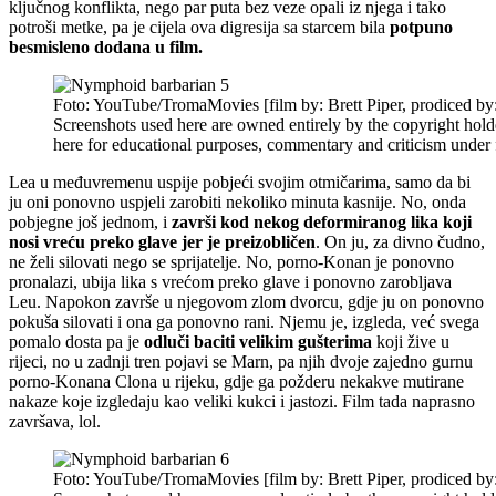
ključnog konflikta, nego par puta bez veze opali iz njega i tako
potroši metke, pa je cijela ova digresija sa starcem bila
potpuno
besmisleno dodana u film.
Foto: YouTube/TromaMovies [film by: Brett Piper, prodiced by
Screenshots used here are owned entirely by the copyright hold
here for educational purposes, commentary and criticism under f
Lea u međuvremenu uspije pobjeći svojim otmičarima, samo da bi
ju oni ponovno uspjeli zarobiti nekoliko minuta kasnije. No, onda
pobjegne još jednom, i
završi kod nekog deformiranog lika koji
nosi vreću preko glave jer je preizobličen
. On ju, za divno čudno,
ne želi silovati nego se sprijatelje. No, porno-Konan je ponovno
pronalazi, ubija lika s vrećom preko glave i ponovno zarobljava
Leu. Napokon završe u njegovom zlom dvorcu, gdje ju on ponovno
pokuša silovati i ona ga ponovno rani. Njemu je, izgleda, već svega
pomalo dosta pa je
odluči baciti velikim gušterima
koji žive u
rijeci, no u zadnji tren pojavi se Marn, pa njih dvoje zajedno gurnu
porno-Konana Clona u rijeku, gdje ga požderu nekakve mutirane
nakaze koje izgledaju kao veliki kukci i jastozi. Film tada naprasno
završava, lol.
Foto: YouTube/TromaMovies [film by: Brett Piper, prodiced by