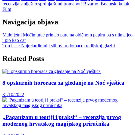
recenzija
smiješno
sprdnja
šund
troma
wtf
Bizarno
,
Boemski kutak
,
Film
Navigacija objava
Maloljetni Međimurac printao pare na običnom papiru pa s njima jeo
i pio kao car
Top lista: Najretardiraniji stihovi u domaćoj radijskoj glazbi
Related Posts
8 opskurnih hororaca za gledanje na Noć vještica
31/10/2022
„Paganizam u teoriji i praksi“ – recenzija prvog
modernog hrvatskog magijskog priručnika