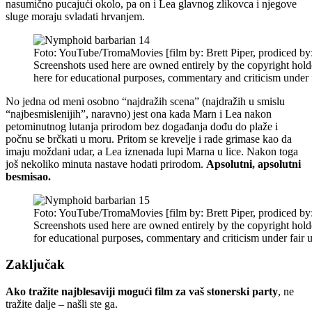
nasumično pucajući okolo, pa on i Lea glavnog zlikovca i njegove
sluge moraju svladati hrvanjem.
Foto: YouTube/TromaMovies [film by: Brett Piper, prodiced by
Screenshots used here are owned entirely by the copyright hold
here for educational purposes, commentary and criticism under f
No jedna od meni osobno “najdražih scena” (najdražih u smislu
“najbesmislenijih”, naravno) jest ona kada Marn i Lea nakon
petominutnog lutanja prirodom bez događanja dođu do plaže i
počnu se brčkati u moru. Pritom se krevelje i rade grimase kao da
imaju moždani udar, a Lea iznenada lupi Marna u lice. Nakon toga
još nekoliko minuta nastave hodati prirodom.
Apsolutni, apsolutni
besmisao.
Foto: YouTube/TromaMovies [film by: Brett Piper, prodiced by
Screenshots used here are owned entirely by the copyright hold
for educational purposes, commentary and criticism under fair u
Zaključak
Ako tražite najblesaviji mogući film za vaš stonerski party
, ne
tražite dalje – našli ste ga.