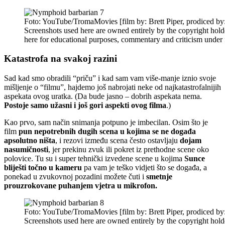
Foto: YouTube/TromaMovies [film by: Brett Piper, prodiced by
Screenshots used here are owned entirely by the copyright hold
here for educational purposes, commentary and criticism under f
Katastrofa na svakoj razini
Sad kad smo obradili “priču” i kad sam vam više-manje iznio svoje
mišljenje o “filmu”, hajdemo još nabrojati neke od najkatastrofalnijih
aspekata ovog uratka. (Da bude jasno – dobrih aspekata nema.
Postoje samo užasni i još gori aspekti ovog filma
.)
Kao prvo, sam način snimanja potpuno je imbecilan. Osim što je
film
pun nepotrebnih dugih scena u kojima se ne događa
apsolutno ništa
, i rezovi između scena često ostavljaju
dojam
nasumičnosti
, jer prekinu zvuk ili pokret iz prethodne scene oko
polovice. Tu su i super tehnički izvedene scene u kojima
Sunce
bliješti točno u kameru
pa vam je teško vidjeti što se događa, a
ponekad u zvukovnoj pozadini možete čuti i
smetnje
prouzrokovane puhanjem vjetra u mikrofon.
Foto: YouTube/TromaMovies [film by: Brett Piper, prodiced by
Screenshots used here are owned entirely by the copyright hold