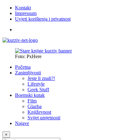
Kontakt
Impressum
Uvjeti korištenja i privatnost
Foto: PxHere
Početna
Zanimljivosti
Jeste li znali?!
Lifestyle
Geek Stuff
Boemski kutak
Film
Glazba
Književnost
Svijet umjetnosti
Najave
×