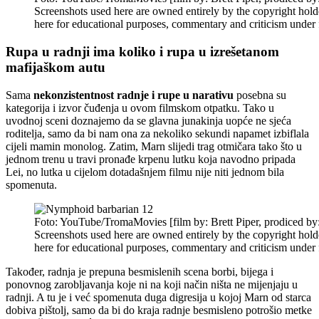
Screenshots used here are owned entirely by the copyright hold
here for educational purposes, commentary and criticism under f
Rupa u radnji ima koliko i rupa u izrešetanom
mafijaškom autu
Sama
nekonzistentnost radnje i rupe u narativu
posebna su
kategorija i izvor čuđenja u ovom filmskom otpatku. Tako u
uvodnoj sceni doznajemo da se glavna junakinja uopće ne sjeća
roditelja, samo da bi nam ona za nekoliko sekundi napamet izbiflala
cijeli mamin monolog. Zatim, Marn slijedi trag otmičara tako što u
jednom trenu u travi pronađe krpenu lutku koja navodno pripada
Lei, no lutka u cijelom dotadašnjem filmu nije niti jednom bila
spomenuta.
Foto: YouTube/TromaMovies [film by: Brett Piper, prodiced by
Screenshots used here are owned entirely by the copyright hold
here for educational purposes, commentary and criticism under f
Također, radnja je prepuna besmislenih scena borbi, bijega i
ponovnog zarobljavanja koje ni na koji način ništa ne mijenjaju u
radnji. A tu je i već spomenuta duga digresija u kojoj Marn od starca
dobiva pištolj, samo da bi do kraja radnje besmisleno potrošio metke