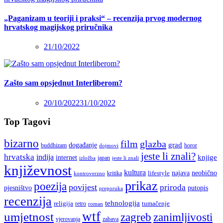
„Paganizam u teoriji i praksi“ – recenzija prvog modernog
hrvatskog magijskog priručnika
21/10/2022
Zašto sam opsjednut Interliberom?
20/10/2022
31/10/2022
Top Tagovi
bizarno
film
glazba
grad
događanje
buddhizam
horor
dojmovi
jeste li znali?
hrvatska
indija
knjige
internet
japan
jeste li znali
izložba
književnost
kultura
najava
lifestyle
neobično
kritika
kontroverzno
prikaz
poezija
povijest
priroda
putopis
pjesništvo
preporuka
recenzija
tehnologija
religija
tumačenje
retro
roman
wtf
umjetnost
zagreb
zanimljivosti
vjerovanja
zabava