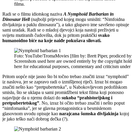
filma.
Radi se o filmu idiotskog naziva
A Nymphoid Barbarian in
Dinosaur Hell
(najbolji prijevod kojeg mogu smisliti: “Nimfoidna
divljakinja u paklu dinosaura”), a tako glupavo ime savršeno opisuje
sami uradak. Radi se o mladoj djevojci koja nastoji preživjeti u
svijetu mutiranih čudovišta, dok ju pritom praktički
svako
humanoidno biće na koje naiđe pokušava silovati.
Foto: YouTube/TromaMovies [film by: Brett Piper, prodiced by
Screenshots used here are owned entirely by the copyright hold
here for educational purposes, commentary and criticism under f
Pritom uopće nije jasno što bi točno trebao značiti izraz “nymphoid”
iz naslova, jer se zapravo radi o izmišljenoj riječi. Izraz bi mogao
značiti nešto kao “pretpubertetska”, u Nabokovljevom pedofilskom
smislu, što se uklapa u sami promidžbeni tekst filma koji ponosno
najavljuje da u njemu dolazi do
sukoba “prahistorijskog i
pretpubertetskog”
. No, izraz bi očito trebao značiti i nešto poput
“nimfomanka”, jer se glavna protagonistica u besmislenom
glasovnom uvodu opisuje kao
narajcana šumska divljakinja
kojoj
je jako teško naći dobrog dečka (?).