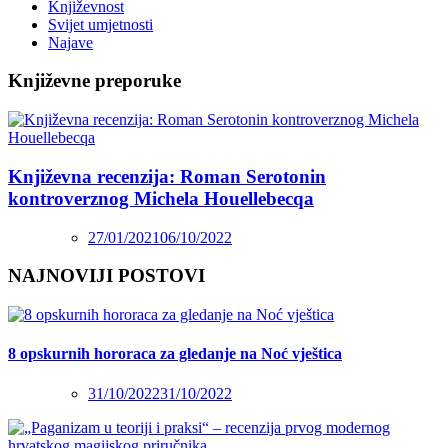
Književnost
Svijet umjetnosti
Najave
Književne preporuke
Književna recenzija: Roman Serotonin
kontroverznog Michela Houellebecqa
27/01/2021
06/10/2022
NAJNOVIJI POSTOVI
8 opskurnih hororaca za gledanje na Noć vještica
31/10/2022
31/10/2022