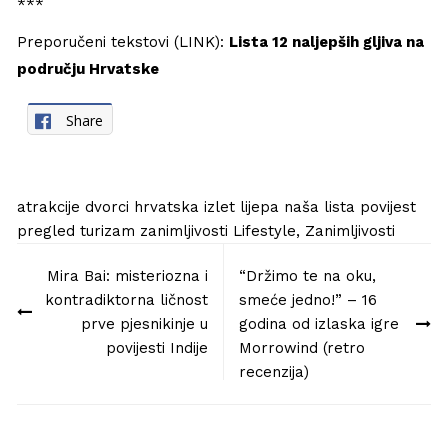
***
Preporučeni tekstovi (LINK):
Lista 12 naljepših gljiva na
području Hrvatske
Share
atrakcije
dvorci
hrvatska
izlet
lijepa naša
lista
povijest
pregled
turizam
zanimljivosti
Lifestyle
,
Zanimljivosti
Navigacija
Mira Bai: misteriozna i
“Držimo te na oku,
objava
kontradiktorna ličnost
smeće jedno!” – 16
prve pjesnikinje u
godina od izlaska igre
povijesti Indije
Morrowind (retro
recenzija)