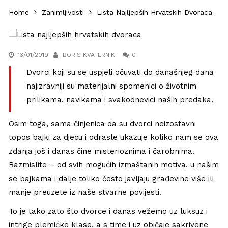
Home
Zanimljivosti
Lista Najljepših Hrvatskih Dvoraca
13/01/2019
BORIS KVATERNIK
0
Dvorci koji su se uspjeli očuvati do današnjeg dana
najizravniji su materijalni spomenici o životnim
prilikama, navikama i svakodnevici naših predaka.
Osim toga, sama činjenica da su dvorci neizostavni
topos bajki za djecu i odrasle ukazuje koliko nam se ova
zdanja još i danas čine misterioznima i čarobnima.
Razmislite – od svih mogućih izmaštanih motiva, u našim
se bajkama i dalje toliko često javljaju građevine više ili
manje preuzete iz naše stvarne povijesti.
To je tako zato što dvorce i danas vežemo uz luksuz i
intrige plemićke klase, a s time i uz običaje sakrivene