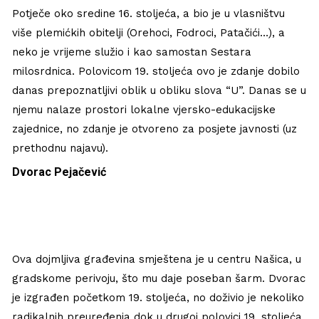
Potječe oko sredine 16. stoljeća, a bio je u vlasništvu
više plemićkih obitelji (Orehoci, Fodroci, Patačići…), a
neko je vrijeme služio i kao samostan Sestara
milosrdnica. Polovicom 19. stoljeća ovo je zdanje dobilo
danas prepoznatljivi oblik u obliku slova “U”. Danas se u
njemu nalaze prostori lokalne vjersko-edukacijske
zajednice, no zdanje je otvoreno za posjete javnosti (uz
prethodnu najavu).
Dvorac Pejačević
Ova dojmljiva građevina smještena je u centru Našica, u
gradskome perivoju, što mu daje poseban šarm. Dvorac
je izgrađen početkom 19. stoljeća, no doživio je nekoliko
radikalnih preuređenja dok u drugoj polovici 19. stoljeća