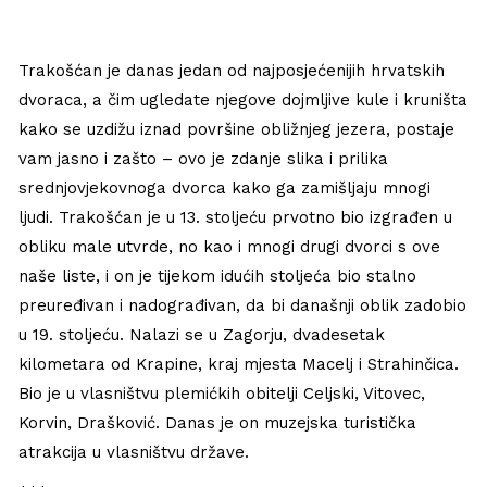
Trakošćan je danas jedan od najposjećenijih hrvatskih
dvoraca, a čim ugledate njegove dojmljive kule i kruništa
kako se uzdižu iznad površine obližnjeg jezera, postaje
vam jasno i zašto – ovo je zdanje slika i prilika
srednjovjekovnoga dvorca kako ga zamišljaju mnogi
ljudi. Trakošćan je u 13. stoljeću prvotno bio izgrađen u
obliku male utvrde, no kao i mnogi drugi dvorci s ove
naše liste, i on je tijekom idućih stoljeća bio stalno
preuređivan i nadograđivan, da bi današnji oblik zadobio
u 19. stoljeću. Nalazi se u Zagorju, dvadesetak
kilometara od Krapine, kraj mjesta Macelj i Strahinčica.
Bio je u vlasništvu plemićkih obitelji Celjski, Vitovec,
Korvin, Drašković. Danas je on muzejska turistička
atrakcija u vlasništvu države.