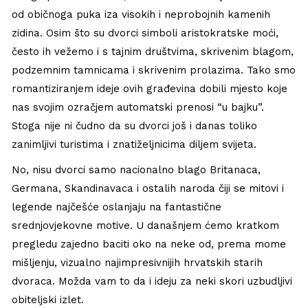
od običnoga puka iza visokih i neprobojnih kamenih
zidina. Osim što su dvorci simboli aristokratske moći,
često ih vežemo i s tajnim društvima, skrivenim blagom,
podzemnim tamnicama i skrivenim prolazima. Tako smo
romantiziranjem ideje ovih građevina dobili mjesto koje
nas svojim ozračjem automatski prenosi “u bajku”.
Stoga nije ni čudno da su dvorci još i danas toliko
zanimljivi turistima i znatiželjnicima diljem svijeta.
No, nisu dvorci samo nacionalno blago Britanaca,
Germana, Skandinavaca i ostalih naroda čiji se mitovi i
legende najčešće oslanjaju na fantastične
srednjovjekovne motive. U današnjem ćemo kratkom
pregledu zajedno baciti oko na neke od, prema mome
mišljenju, vizualno najimpresivnijih hrvatskih starih
dvoraca. Možda vam to da i ideju za neki skori uzbudljivi
obiteljski izlet.