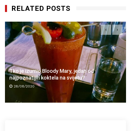
RELATED POSTS
‹
›
Tko je izumio Bloody Mary, jedan od
najpoznatijih koktela na svijetu?
28/08/2020