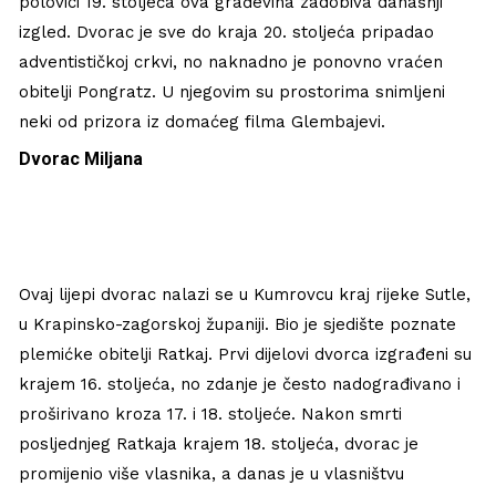
polovici 19. stoljeća ova građevina zadobiva današnji
izgled. Dvorac je sve do kraja 20. stoljeća pripadao
adventističkoj crkvi, no naknadno je ponovno vraćen
obitelji Pongratz. U njegovim su prostorima snimljeni
neki od prizora iz domaćeg filma Glembajevi.
Dvorac Miljana
Ovaj lijepi dvorac nalazi se u Kumrovcu kraj rijeke Sutle,
u Krapinsko-zagorskoj županiji. Bio je sjedište poznate
plemićke obitelji Ratkaj. Prvi dijelovi dvorca izgrađeni su
krajem 16. stoljeća, no zdanje je često nadograđivano i
proširivano kroza 17. i 18. stoljeće. Nakon smrti
posljednjeg Ratkaja krajem 18. stoljeća, dvorac je
promijenio više vlasnika, a danas je u vlasništvu