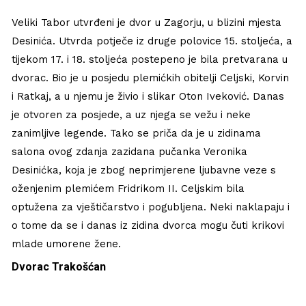
Veliki Tabor utvrđeni je dvor u Zagorju, u blizini mjesta
Desinića. Utvrda potječe iz druge polovice 15. stoljeća, a
tijekom 17. i 18. stoljeća postepeno je bila pretvarana u
dvorac. Bio je u posjedu plemićkih obitelji Celjski, Korvin
i Ratkaj, a u njemu je živio i slikar Oton Iveković. Danas
je otvoren za posjede, a uz njega se vežu i neke
zanimljive legende. Tako se priča da je u zidinama
salona ovog zdanja zazidana pučanka Veronika
Desinićka, koja je zbog neprimjerene ljubavne veze s
oženjenim plemićem Fridrikom II. Celjskim bila
optužena za vještičarstvo i pogubljena. Neki naklapaju i
o tome da se i danas iz zidina dvorca mogu čuti krikovi
mlade umorene žene.
Dvorac Trakošćan