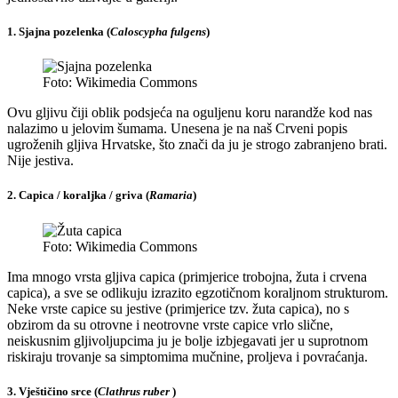
1. Sjajna pozelenka (
Caloscypha fulgens
)
Foto: Wikimedia Commons
Ovu gljivu čiji oblik podsjeća na oguljenu koru narandže kod nas
nalazimo u jelovim šumama. Unesena je na naš Crveni popis
ugroženih gljiva Hrvatske, što znači da ju je strogo zabranjeno brati.
Nije jestiva.
2. Capica / koraljka / griva (
Ramaria
)
Foto: Wikimedia Commons
Ima mnogo vrsta gljiva capica (primjerice trobojna, žuta i crvena
capica), a sve se odlikuju izrazito egzotičnom koraljnom strukturom.
Neke vrste capice su jestive (primjerice tzv. žuta capica), no s
obzirom da su otrovne i neotrovne vrste capice vrlo slične,
neiskusnim gljivoljupcima ju je bolje izbjegavati jer u suprotnom
riskiraju trovanje sa simptomima mučnine, proljeva i povraćanja.
3. Vještičino srce (
Clathrus ruber
)