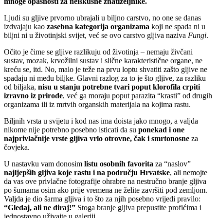
mnoge opasnosti za neiskusne znatiželjnike.
Ljudi su gljive prvorno ubrajali u biljno carstvo, no one se danas
izdvajaju kao
zasebna kategorija organizama
koji ne spada ni u
biljni ni u životinjski svijet, već se ovo carstvo gljiva naziva
Fungi
.
Očito je čime se gljive razlikuju od životinja – nemaju živčani
sustav, mozak, krvožilni sustav i slične karakteristične organe, ne
kreću se, itd. No, malo je teže na prvu loptu shvatiti zašto gljive ne
spadaju ni među biljke. Glavni razlog za to je što gljive, za razliku
od biljaka,
nisu u stanju potrebne tvari poput klorofila crpiti
izravno iz prirode
, već ga moraju poput parazita “krasti” od drugih
organizama ili iz mrtvih organskih materijala na kojima rastu.
Biljnih vrsta u svijetu i kod nas ima doista jako mnogo, a valjda
nikome nije potrebno posebno isticati da su
ponekad i one
najprivlačnije vrste gljiva vrlo otrovne, čak i smrtonosne
za
čovjeka.
U nastavku vam donosim
listu osobnih favorita
za “naslov”
najljepših gljiva koje rastu i na području Hrvatske
, ali nemojte
da vas ove privlačne fotografije ohrabre na nestručno branje gljiva
po šumama osim ako prije vremena ne želite završiti pod zemljom.
Valjda je dio šarma gljiva i to što za njih posebno vrijedi pravilo:
“Gledaj, ali ne diraj!”
Stoga branje gljiva prepustite profićima i
jednostavno uživajte u galeriji.