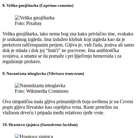
8. Velika gnojištarka (Coprinus comatus)
Foto: Pixabay
Velika gnojištarka, iako nema bog zna kako privlačno ime, svakako
je unikatnog izgleda. Ima izdužen klobuk koji izgleda kao da je
prekriven raščerupanim perjem. Gljiva je, vidi čuda, jestiva ali samo
dok je mlada i dok joj “listići” ne pocrvene. Ima antibiotička
svojstva, a smatra se da pomaže i pri ljiječenju hemeroida i za
reguliranje probave.
9. Narančasta nitoglavka (
Vibrissea truncorum
)
Foto: Wikimedia Commons
Ova simpatična mala gljiva primamljivih boja uvrštena je na Crveni
popis gljiva Hrvatske kao osjetljiva vrsta. Raste pretežno na
vlažnom drveću i pripada među relativno rjeđe vrste.
10. Hrastova sjajnica (
Ganoderma lucidum
)