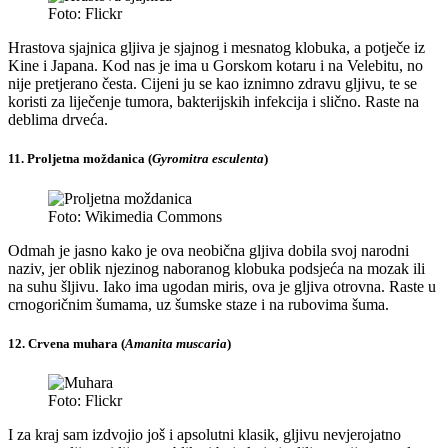
Foto: Flickr
Hrastova sjajnica gljiva je sjajnog i mesnatog klobuka, a potječe iz
Kine i Japana. Kod nas je ima u Gorskom kotaru i na Velebitu, no
nije pretjerano česta. Cijeni ju se kao iznimno zdravu gljivu, te se
koristi za liječenje tumora, bakterijskih infekcija i slično. Raste na
deblima drveća.
11. Proljetna moždanica (
Gyromitra esculenta
)
Foto: Wikimedia Commons
Odmah je jasno kako je ova neobična gljiva dobila svoj narodni
naziv, jer oblik njezinog naboranog klobuka podsjeća na mozak ili
na suhu šljivu. Iako ima ugodan miris, ova je gljiva otrovna. Raste u
crnogoričnim šumama, uz šumske staze i na rubovima šuma.
12. Crvena muhara (
Amanita muscaria
)
Foto: Flickr
I za kraj sam izdvojio još i apsolutni klasik, gljivu nevjerojatno