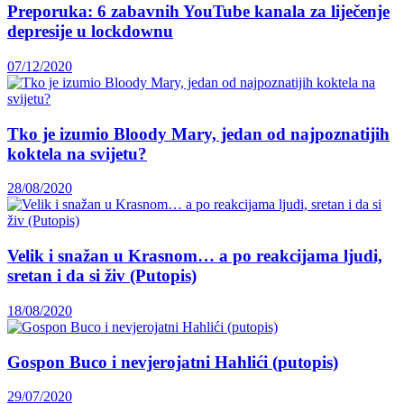
Preporuka: 6 zabavnih YouTube kanala za liječenje
depresije u lockdownu
07/12/2020
Tko je izumio Bloody Mary, jedan od najpoznatijih
koktela na svijetu?
28/08/2020
Velik i snažan u Krasnom… a po reakcijama ljudi,
sretan i da si živ (Putopis)
18/08/2020
Gospon Buco i nevjerojatni Hahlići (putopis)
29/07/2020