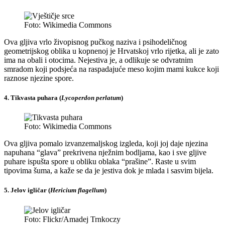
Foto: Wikimedia Commons
Ova gljiva vrlo živopisnog pučkog naziva i psihodeličnog
geometrijskog oblika u kopnenoj je Hrvatskoj vrlo rijetka, ali je zato
ima na obali i otocima. Nejestiva je, a odlikuje se odvratnim
smradom koji podsjeća na raspadajuće meso kojim mami kukce koji
raznose njezine spore.
4. Tikvasta puhara (
Lycoperdon perlatum
)
Foto: Wikimedia Commons
Ova gljiva pomalo izvanzemaljskog izgleda, koji joj daje njezina
napuhana “glava” prekrivena nježnim bodljama, kao i sve gljive
puhare ispušta spore u obliku oblaka “prašine”. Raste u svim
tipovima šuma, a kaže se da je jestiva dok je mlada i sasvim bijela.
5. Jelov igličar (
Hericium flagellum
)
Foto: Flickr/Amadej Trnkoczy