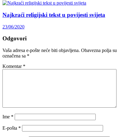
Najkraći religijski tekst u povijesti svijeta
23/06/2020
Odgovori
Vaša adresa e-pošte neće biti objavljena.
Obavezna polja su
označena sa
*
Komentar
*
Ime
*
E-pošta
*