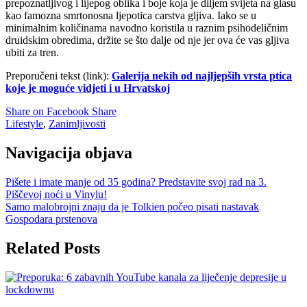
prepoznatljivog i lijepog oblika i boje koja je diljem svijeta na glasu
kao famozna smrtonosna ljepotica carstva gljiva. Iako se u
minimalnim količinama navodno koristila u raznim psihodeličnim
druidskim obredima, držite se što dalje od nje jer ova će vas gljiva
ubiti za tren.
Preporučeni tekst (link):
Galerija nekih od najljepših vrsta ptica
koje je moguće vidjeti i u Hrvatskoj
Share on Facebook
Share
Lifestyle
,
Zanimljivosti
Navigacija objava
Pišete i imate manje od 35 godina? Predstavite svoj rad na 3.
Piščevoj noći u Vinylu!
Samo malobrojni znaju da je Tolkien počeo pisati nastavak
Gospodara prstenova
Related Posts