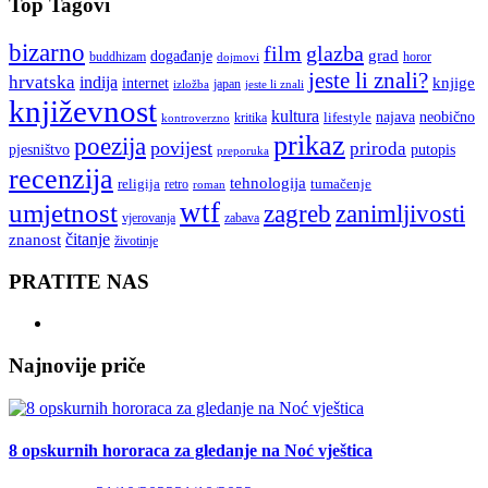
Top Tagovi
bizarno
film
glazba
grad
događanje
buddhizam
horor
dojmovi
jeste li znali?
hrvatska
indija
knjige
internet
japan
jeste li znali
izložba
književnost
kultura
najava
lifestyle
neobično
kritika
kontroverzno
prikaz
poezija
povijest
priroda
putopis
pjesništvo
preporuka
recenzija
tehnologija
religija
tumačenje
retro
roman
wtf
umjetnost
zagreb
zanimljivosti
vjerovanja
zabava
čitanje
znanost
životinje
PRATITE NAS
Najnovije priče
8 opskurnih hororaca za gledanje na Noć vještica