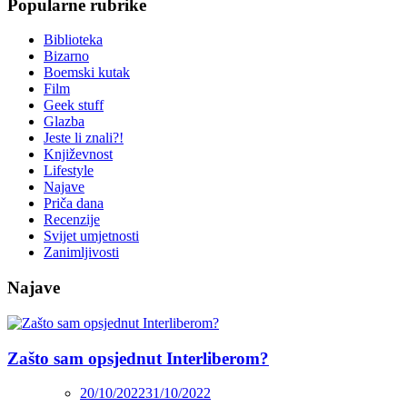
Popularne rubrike
Biblioteka
Bizarno
Boemski kutak
Film
Geek stuff
Glazba
Jeste li znali?!
Književnost
Lifestyle
Najave
Priča dana
Recenzije
Svijet umjetnosti
Zanimljivosti
Najave
Zašto sam opsjednut Interliberom?
20/10/2022
31/10/2022