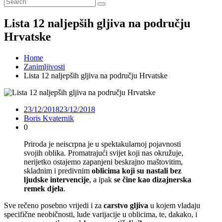
Lista 12 naljepših gljiva na području
Hrvatske
Home
Zanimljivosti
Lista 12 naljepših gljiva na području Hrvatske
23/12/2018
23/12/2018
Boris Kvaternik
0
Priroda je neiscrpna je u spektakularnoj pojavnosti
svojih oblika. Promatrajući svijet koji nas okružuje,
nerijetko ostajemo zapanjeni beskrajno maštovitim,
skladnim i predivnim
oblicima koji su nastali bez
ljudske intervencije
, a ipak
se čine kao dizajnerska
remek djela
.
Sve rečeno posebno vrijedi i za
carstvo gljiva
u kojem vladaju
specifične neobičnosti, lude varijacije u oblicima, te, dakako, i