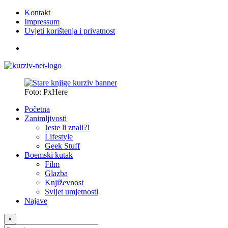
Kontakt
Impressum
Uvjeti korištenja i privatnost
Foto: PxHere
Početna
Zanimljivosti
Jeste li znali?!
Lifestyle
Geek Stuff
Boemski kutak
Film
Glazba
Književnost
Svijet umjetnosti
Najave
×