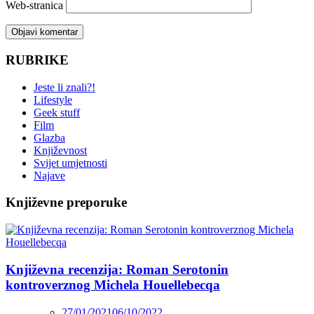
Web-stranica
RUBRIKE
Jeste li znali?!
Lifestyle
Geek stuff
Film
Glazba
Književnost
Svijet umjetnosti
Najave
Književne preporuke
Književna recenzija: Roman Serotonin
kontroverznog Michela Houellebecqa
27/01/2021
06/10/2022