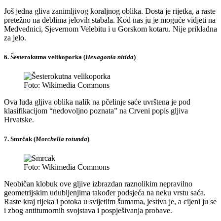
Još jedna gliva zanimljivog koraljnog oblika. Dosta je rijetka, a raste
pretežno na deblima jelovih stabala. Kod nas ju je moguće vidjeti na
Medvednici, Sjevernom Velebitu i u Gorskom kotaru. Nije prikladna
za jelo.
6. Šesterokutna velikoporka (
Hexagonia nitida
)
Foto: Wikimedia Commons
Ova luda gljiva oblika nalik na pčelinje saće uvrštena je pod
klasifikacijom “nedovoljno poznata” na Crveni popis gljiva
Hrvatske.
7. Smrčak (
Morchella rotunda
)
Foto: Wikimedia Commons
Neobičan klobuk ove gljive izbrazdan raznolikim nepravilno
geometrijskim udubljenjima također podsjeća na neku vrstu saća.
Raste kraj rijeka i potoka u svijetlim šumama, jestiva je, a cijeni ju se
i zbog antitumornih svojstava i pospješivanja probave.