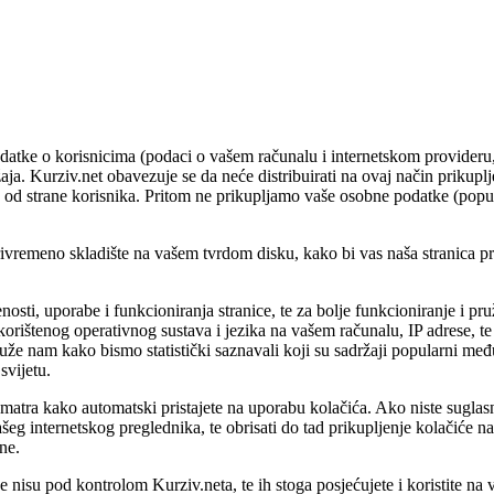
podatke o korisnicima (podaci o vašem računalu i internetskom provideru, i 
žaja. Kurziv.net obavezuje se da neće distribuirati na ovaj način prikup
a od strane korisnika. Pritom ne prikupljamo vaše osobne podatke (poput
 privremeno skladište na vašem tvrdom disku, kako bi vas naša stranica 
ćenosti, uporabe i funkcioniranja stranice, te za bolje funkcioniranje i 
rištenog operativnog sustava i jezika na vašem računalu, IP adrese, te 
 služe nam kako bismo statistički saznavali koji su sadržaji popularni me
svijetu.
smatra kako automatski pristajete na uporabu kolačića. Ako niste sugla
ašeg internetskog preglednika, te obrisati do tad prikupljenje kolačiće n
ne.
 nisu pod kontrolom Kurziv.neta, te ih stoga posjećujete i koristite na 