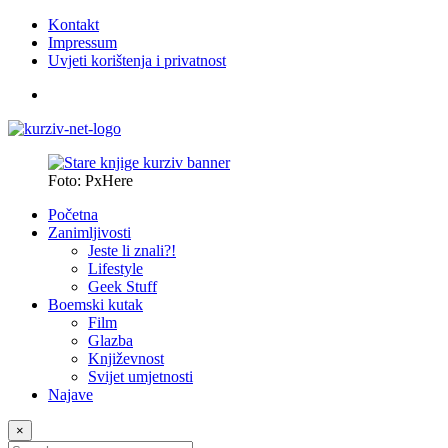
Kontakt
Impressum
Uvjeti korištenja i privatnost
Foto: PxHere
Početna
Zanimljivosti
Jeste li znali?!
Lifestyle
Geek Stuff
Boemski kutak
Film
Glazba
Književnost
Svijet umjetnosti
Najave
×