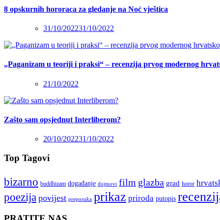
8 opskurnih hororaca za gledanje na Noć vještica
31/10/2022
31/10/2022
„Paganizam u teoriji i praksi“ – recenzija prvog modernog hrva
21/10/2022
Zašto sam opsjednut Interliberom?
20/10/2022
31/10/2022
Top Tagovi
bizarno
film
glazba
hrvats
grad
događanje
buddhizam
horor
dojmovi
recenzij
prikaz
poezija
povijest
priroda
putopis
preporuka
PRATITE NAS