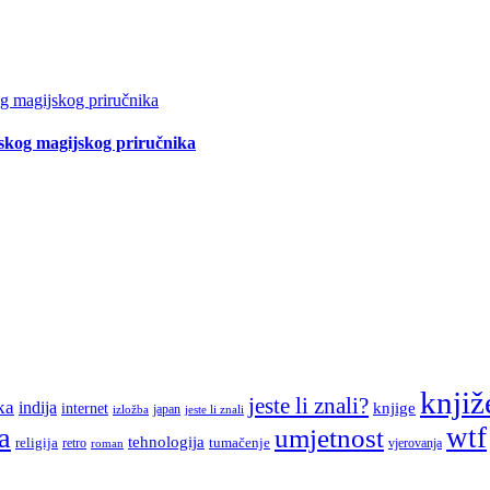
tskog magijskog priručnika
knjiž
jeste li znali?
ka
indija
knjige
internet
japan
jeste li znali
izložba
a
wtf
umjetnost
tehnologija
religija
tumačenje
retro
vjerovanja
roman