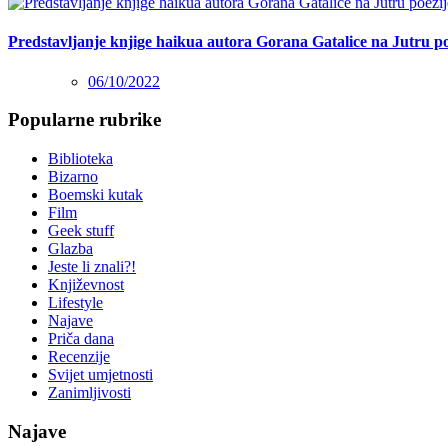
Predstavljanje knjige haikua autora Gorana Gatalice na Jutru po
06/10/2022
Popularne rubrike
Biblioteka
Bizarno
Boemski kutak
Film
Geek stuff
Glazba
Jeste li znali?!
Književnost
Lifestyle
Najave
Priča dana
Recenzije
Svijet umjetnosti
Zanimljivosti
Najave