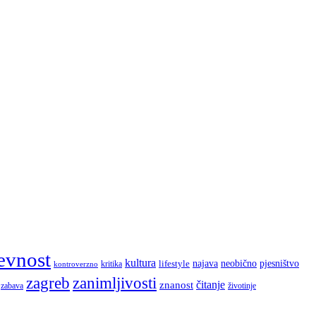
evnost
kultura
najava
lifestyle
neobično
pjesništvo
kritika
kontroverzno
zagreb
zanimljivosti
čitanje
znanost
zabava
životinje