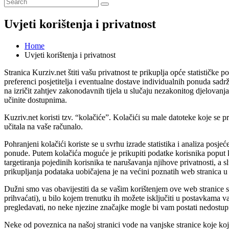
Uvjeti korištenja i privatnost
Home
Uvjeti korištenja i privatnost
Stranica Kurziv.net štiti vašu privatnost te prikuplja opće statističke 
preferenci posjetitelja i eventualne dostave individualnih ponuda sadr
na izričit zahtjev zakonodavnih tijela u slučaju nezakonitog djelovanj
učinite dostupnima.
Kuzriv.net koristi tzv. “kolačiće”. Kolačići su male datoteke koje se
učitala na vaše računalo.
Pohranjeni kolačići koriste se u svrhu izrade statistika i analiza posje
ponude. Putem kolačića moguće je prikupiti podatke korisnika poput ko
targetiranja pojedinih korisnika te narušavanja njihove privatnosti, a
prikupljanja podataka uobičajena je na većini poznatih web stranica u 
Dužni smo vas obavijestiti da se vašim korištenjem ove web stranice 
prihvaćati), u bilo kojem trenutku ih možete isključiti u postavkama v
pregledavati, no neke njezine značajke mogle bi vam postati nedostup
Neke od poveznica na našoj stranici vode na vanjske stranice koje koje