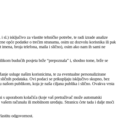
sl.) isključivo za vlastite tehničke potrebe, te radi izrade analize
ljene opće podatke o trećim stranama, osim uz dozvolu korisnika ili pak
 imena, broja telefona, maila i slično), osim ako nam ih sami ne
prilikom budućih posjeta brže “prepoznala” i, shodno tome, brže se
pružanje usluge našim korisnicima, te za eventualne personalizirane
sličnih podataka. Ovi podaci se prikupljaju isključivo skupno, bez
đu našom publikom, koja je naša ciljana publika i slično. Ovakva vrsta
sni s uporabom kolačića (koje vaš pretraživač može automatski
a vašem računalu ili mobilnom uređaju. Stranicu ćete tada i dalje moći
vlastitu odgovornost.