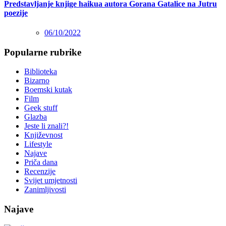
Predstavljanje knjige haikua autora Gorana Gatalice na Jutru
poezije
06/10/2022
Popularne rubrike
Biblioteka
Bizarno
Boemski kutak
Film
Geek stuff
Glazba
Jeste li znali?!
Književnost
Lifestyle
Najave
Priča dana
Recenzije
Svijet umjetnosti
Zanimljivosti
Najave