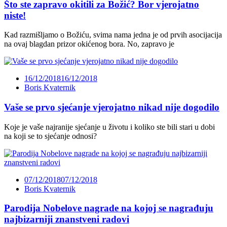
Što ste zapravo okitili za Božić? Bor vjerojatno
niste!
Kad razmišljamo o Božiću, svima nama jedna je od prvih asocijacija
na ovaj blagdan prizor okićenog bora. No, zapravo je
16/12/2018
16/12/2018
Boris Kvaternik
Vaše se prvo sjećanje vjerojatno nikad nije dogodilo
Koje je vaše najranije sjećanje u životu i koliko ste bili stari u dobi
na koji se to sjećanje odnosi?
07/12/2018
07/12/2018
Boris Kvaternik
Parodija Nobelove nagrade na kojoj se nagrađuju
najbizarniji znanstveni radovi