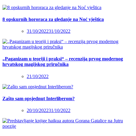
8 opskurnih hororaca za gledanje na Noć vještica
31/10/2022
31/10/2022
„Paganizam u teoriji i praksi“ – recenzija prvog modernog
hrvatskog magijskog priručnika
21/10/2022
Zašto sam opsjednut Interliberom?
20/10/2022
31/10/2022