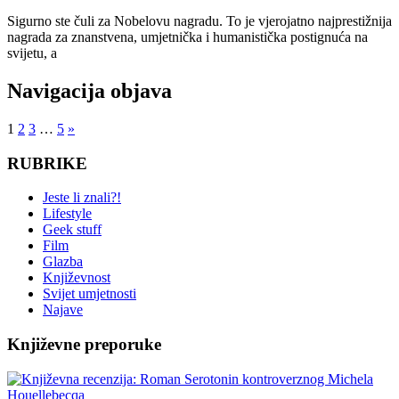
Sigurno ste čuli za Nobelovu nagradu. To je vjerojatno najprestižnija
nagrada za znanstvena, umjetnička i humanistička postignuća na
svijetu, a
Navigacija objava
1
2
3
…
5
»
RUBRIKE
Jeste li znali?!
Lifestyle
Geek stuff
Film
Glazba
Književnost
Svijet umjetnosti
Najave
Književne preporuke