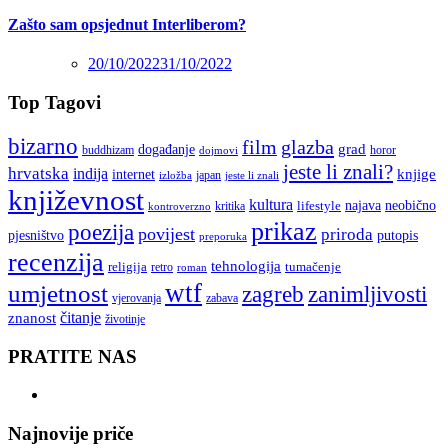
Zašto sam opsjednut Interliberom?
20/10/2022
31/10/2022
Top Tagovi
bizarno
film
glazba
grad
događanje
buddhizam
horor
dojmovi
jeste li znali?
hrvatska
indija
knjige
internet
japan
jeste li znali
izložba
književnost
kultura
najava
lifestyle
neobično
kritika
kontroverzno
prikaz
poezija
povijest
priroda
putopis
pjesništvo
preporuka
recenzija
tehnologija
religija
tumačenje
retro
roman
wtf
umjetnost
zagreb
zanimljivosti
vjerovanja
zabava
čitanje
znanost
životinje
PRATITE NAS
Najnovije priče