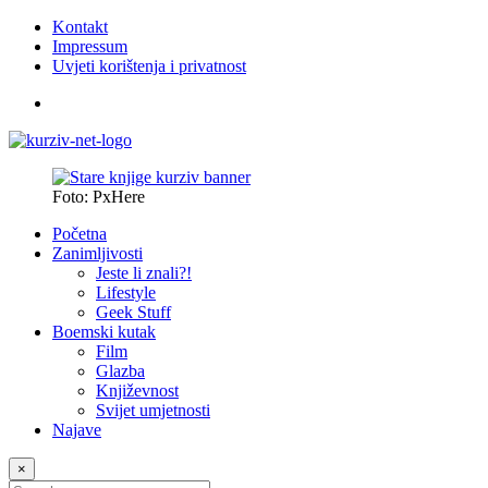
Kontakt
Impressum
Uvjeti korištenja i privatnost
Foto: PxHere
Početna
Zanimljivosti
Jeste li znali?!
Lifestyle
Geek Stuff
Boemski kutak
Film
Glazba
Književnost
Svijet umjetnosti
Najave
×