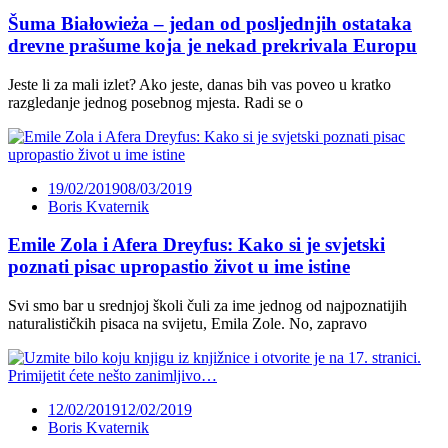
Šuma Białowieża – jedan od posljednjih ostataka
drevne prašume koja je nekad prekrivala Europu
Jeste li za mali izlet? Ako jeste, danas bih vas poveo u kratko
razgledanje jednog posebnog mjesta. Radi se o
19/02/2019
08/03/2019
Boris Kvaternik
Emile Zola i Afera Dreyfus: Kako si je svjetski
poznati pisac upropastio život u ime istine
Svi smo bar u srednjoj školi čuli za ime jednog od najpoznatijih
naturalističkih pisaca na svijetu, Emila Zole. No, zapravo
12/02/2019
12/02/2019
Boris Kvaternik