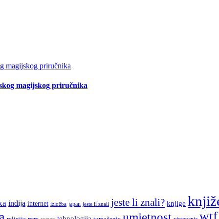
tskog magijskog priručnika
knjiž
jeste li znali?
ka
indija
knjige
internet
japan
jeste li znali
izložba
a
wtf
umjetnost
tehnologija
religija
tumačenje
retro
vjerovanja
roman