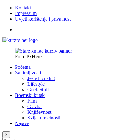
Kontakt
Impressum
Uvjeti korištenja i privatnost
Foto: PxHere
Početna
Zanimljivosti
Jeste li znali?!
Lifestyle
Geek Stuff
Boemski kutak
Film
Glazba
Književnost
Svijet umjetnosti
Najave
×