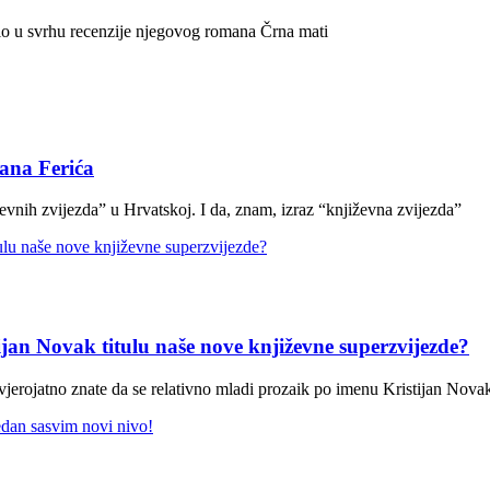
ilo u svrhu recenzije njegovog romana Črna mati
ana Ferića
ževnih zvijezda” u Hrvatskoj. I da, znam, izraz “književna zvijezda”
ijan Novak titulu naše nove književne superzvijezde?
 vjerojatno znate da se relativno mladi prozaik po imenu Kristijan Nova