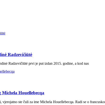
dinė Radzevičiūtė
ndinė Radzevičiūtė prvi je put izdan 2015. godine, a kod nas
g Michela Houellebecqa
i, vjerojatno ste čuli za ime Michela Houellebecqa. Radi se o francusk