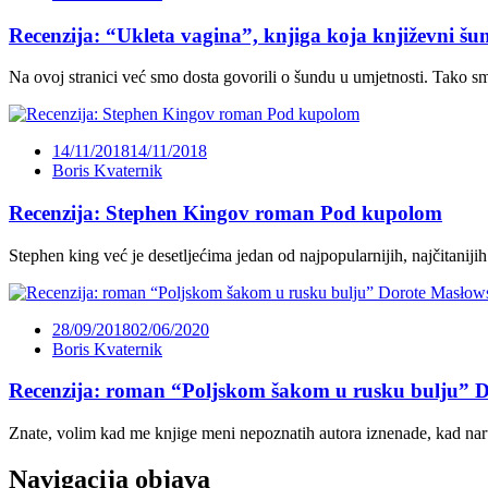
Recenzija: “Ukleta vagina”, knjiga koja književni šu
Na ovoj stranici već smo dosta govorili o šundu u umjetnosti. Tako smo
14/11/2018
14/11/2018
Boris Kvaternik
Recenzija: Stephen Kingov roman Pod kupolom
Stephen king već je desetljećima jedan od najpopularnijih, najčitaniji
28/09/2018
02/06/2020
Boris Kvaternik
Recenzija: roman “Poljskom šakom u rusku bulju” 
Znate, volim kad me knjige meni nepoznatih autora iznenade, kad na
Navigacija objava