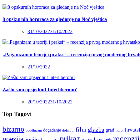
8 opskurnih hororaca za gledanje na Noć vještica
31/10/2022
31/10/2022
„Paganizam u teoriji i praksi“ – recenzija prvog modernog hrva
21/10/2022
Zašto sam opsjednut Interliberom?
20/10/2022
31/10/2022
Top Tagovi
bizarno
film
glazba
hrvats
grad
događanje
buddhizam
horor
dojmovi
recenzij
prikaz
poezija
povijest
priroda
putopis