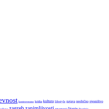
evnost
kultura
najava
lifestyle
neobično
pjesništvo
kritika
kontroverzno
zagreb
zanimljivosti
čitanje
znanost
zabava
životinje