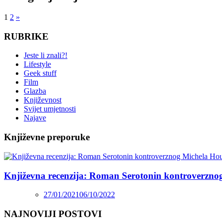
1
2
»
RUBRIKE
Jeste li znali?!
Lifestyle
Geek stuff
Film
Glazba
Književnost
Svijet umjetnosti
Najave
Književne preporuke
Književna recenzija: Roman Serotonin kontroverzno
27/01/2021
06/10/2022
NAJNOVIJI POSTOVI