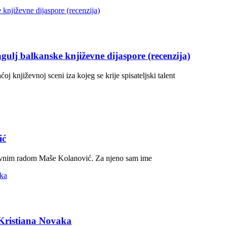
lj balkanske književne dijaspore (recenzija)
 književnoj sceni iza kojeg se krije spisateljski talent
ić
iževnim radom Maše Kolanović. Za njeno sam ime
 Kristiana Novaka