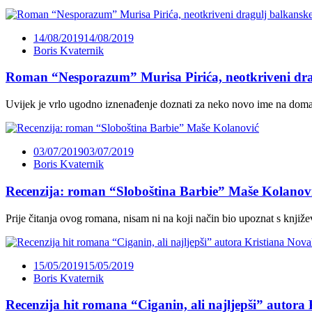
14/08/2019
14/08/2019
Boris Kvaternik
Roman “Nesporazum” Murisa Pirića, neotkriveni dragu
Uvijek je vrlo ugodno iznenađenje doznati za neko novo ime na domaćoj
03/07/2019
03/07/2019
Boris Kvaternik
Recenzija: roman “Sloboština Barbie” Maše Kolanov
Prije čitanja ovog romana, nisam ni na koji način bio upoznat s knj
15/05/2019
15/05/2019
Boris Kvaternik
Recenzija hit romana “Ciganin, ali najljepši” autora