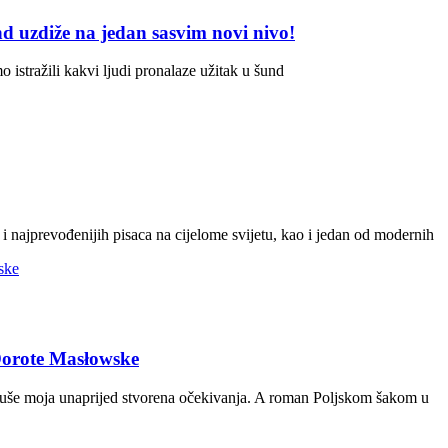
nd uzdiže na jedan sasvim novi nivo!
 istražili kakvi ljudi pronalaze užitak u šund
h i najprevođenijih pisaca na cijelome svijetu, kao i jedan od modernih
Dorote Masłowske
ruše moja unaprijed stvorena očekivanja. A roman Poljskom šakom u