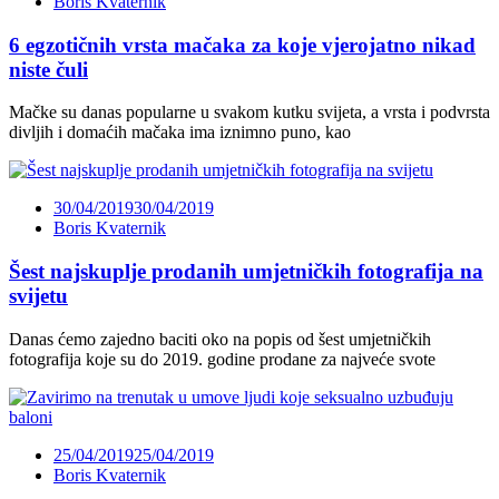
Boris Kvaternik
6 egzotičnih vrsta mačaka za koje vjerojatno nikad
niste čuli
Mačke su danas popularne u svakom kutku svijeta, a vrsta i podvrsta
divljih i domaćih mačaka ima iznimno puno, kao
30/04/2019
30/04/2019
Boris Kvaternik
Šest najskuplje prodanih umjetničkih fotografija na
svijetu
Danas ćemo zajedno baciti oko na popis od šest umjetničkih
fotografija koje su do 2019. godine prodane za najveće svote
25/04/2019
25/04/2019
Boris Kvaternik