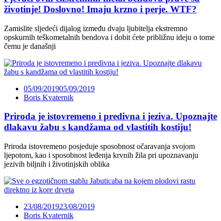
životinje! Doslovno! Imaju krzno i perje. WTF?
Zamislite sljedeći dijalog između dvaju ljubitelja ekstremno
opskurnih teškometalnih bendova i dobit ćete približnu ideju o tome
čemu je današnji
05/09/2019
05/09/2019
Boris Kvaternik
Priroda je istovremeno i predivna i jeziva. Upoznajte
dlakavu žabu s kandžama od vlastitih kostiju!
Priroda istovremeno posjeduje sposobnost očaravanja svojom
ljepotom, kao i sposobnost leđenja krvnih žila pri upoznavanju
jezivih biljnih i životinjskih oblika
23/08/2019
23/08/2019
Boris Kvaternik