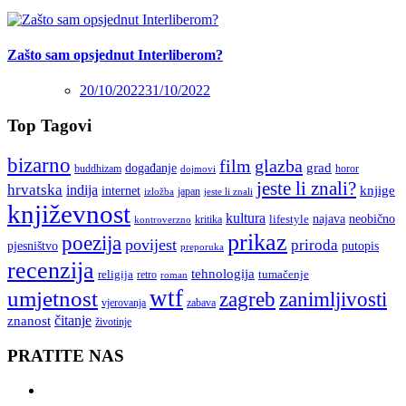
Zašto sam opsjednut Interliberom?
20/10/2022
31/10/2022
Top Tagovi
bizarno
film
glazba
grad
događanje
buddhizam
horor
dojmovi
jeste li znali?
hrvatska
indija
knjige
internet
japan
jeste li znali
izložba
književnost
kultura
najava
lifestyle
neobično
kritika
kontroverzno
prikaz
poezija
povijest
priroda
putopis
pjesništvo
preporuka
recenzija
tehnologija
religija
tumačenje
retro
roman
wtf
umjetnost
zagreb
zanimljivosti
vjerovanja
zabava
čitanje
znanost
životinje
PRATITE NAS