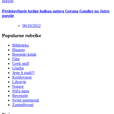
Predstavljanje knjige haikua autora Gorana Gatalice na Jutru
poezije
06/10/2022
Popularne rubrike
Biblioteka
Bizarno
Boemski kutak
Film
Geek stuff
Glazba
Jeste li znali?!
Književnost
Lifestyle
Najave
Priča dana
Recenzije
Svijet umjetnosti
Zanimljivosti