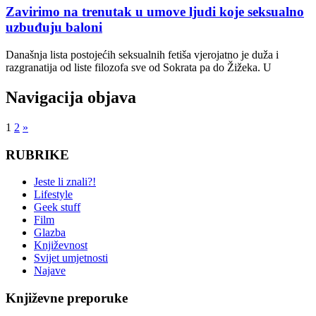
Zavirimo na trenutak u umove ljudi koje seksualno
uzbuđuju baloni
Današnja lista postojećih seksualnih fetiša vjerojatno je duža i
razgranatija od liste filozofa sve od Sokrata pa do Žižeka. U
Navigacija objava
1
2
»
RUBRIKE
Jeste li znali?!
Lifestyle
Geek stuff
Film
Glazba
Književnost
Svijet umjetnosti
Najave
Književne preporuke