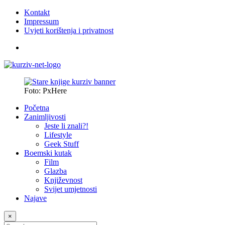
Kontakt
Impressum
Uvjeti korištenja i privatnost
Foto: PxHere
Početna
Zanimljivosti
Jeste li znali?!
Lifestyle
Geek Stuff
Boemski kutak
Film
Glazba
Književnost
Svijet umjetnosti
Najave
×