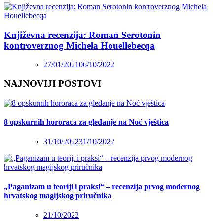
Književna recenzija: Roman Serotonin
kontroverznog Michela Houellebecqa
27/01/2021
06/10/2022
NAJNOVIJI POSTOVI
8 opskurnih hororaca za gledanje na Noć vještica
31/10/2022
31/10/2022
„Paganizam u teoriji i praksi“ – recenzija prvog modernog
hrvatskog magijskog priručnika
21/10/2022