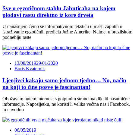
Sve o egzotičnom stablu Jabuticaba na kojem
plodovi rastu direktno iz kore drveta
U današnjem ćemo se informativnom tekstiću u mašti zaputiti u
istraživanje egzotičnih predjela Južne Amerike. Naime, u brazilskom
podneblju raste
13/08/2019
29/01/2020
Boris Kvaternik
Ljenjivci kakaju samo jednom tjedno… No, način
na koji to čine posve je fascinantan!
Obožavam putem interneta s potpunim strancima dijeliti nasumične
informacije. Naposljetku, ne koristi li velika većina nas i Facebook,
tu navodno
06/05/2019