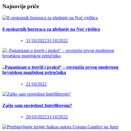
Najnovije priče
8 opskurnih hororaca za gledanje na Noć vještica
31/10/2022
31/10/2022
„Paganizam u teoriji i praksi“ – recenzija prvog modernog
hrvatskog magijskog priručnika
21/10/2022
Zašto sam opsjednut Interliberom?
20/10/2022
31/10/2022