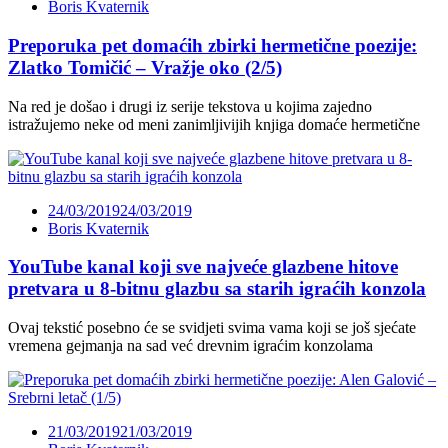
Boris Kvaternik
Preporuka pet domaćih zbirki hermetične poezije:
Zlatko Tomičić – Vražje oko (2/5)
Na red je došao i drugi iz serije tekstova u kojima zajedno
istražujemo neke od meni zanimljivijih knjiga domaće hermetične
24/03/2019
24/03/2019
Boris Kvaternik
YouTube kanal koji sve najveće glazbene hitove
pretvara u 8-bitnu glazbu sa starih igraćih konzola
Ovaj tekstić posebno će se svidjeti svima vama koji se još sjećate
vremena gejmanja na sad već drevnim igraćim konzolama
21/03/2019
21/03/2019