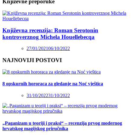
Književne preporuke
Književna recenzija: Roman Serotonin
kontroverznog Michela Houellebecqa
27/01/2021
06/10/2022
NAJNOVIJI POSTOVI
8 opskurnih hororaca za gledanje na Noć vještica
31/10/2022
31/10/2022
„Paganizam u teoriji i praksi“ – recenzija prvog modernog
hrvatskog magijskog priručnika