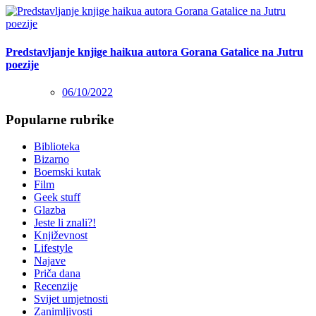
Predstavljanje knjige haikua autora Gorana Gatalice na Jutru
poezije
06/10/2022
Popularne rubrike
Biblioteka
Bizarno
Boemski kutak
Film
Geek stuff
Glazba
Jeste li znali?!
Književnost
Lifestyle
Najave
Priča dana
Recenzije
Svijet umjetnosti
Zanimljivosti