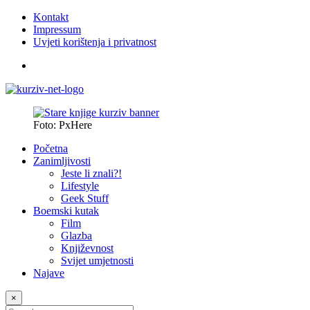
Kontakt
Impressum
Uvjeti korištenja i privatnost
Foto: PxHere
Početna
Zanimljivosti
Jeste li znali?!
Lifestyle
Geek Stuff
Boemski kutak
Film
Glazba
Književnost
Svijet umjetnosti
Najave
×