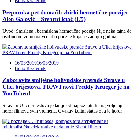
Boris Kvaternik
Preporuka pet domaćih zbirki hermetične poezije:
Alen Galović – Srebrni letač (1/5)
Uvod: Smislena i besmislena hermetična poezija Nije neka tajna da
osobno ne volim najveći dio poezije koja se zadnjih godina
16/03/2019
16/03/2019
Boris Kvaternik
Zaboravite smiješne holivudske prerade Strave u
Ulici brijestova. PRAVI novi Freddy Krueger je na
YouTubeu!
Strava u Ulici brijestova jedan je od najpoznatijih i najvoljenijih
horor filmova svih vremena. Ovakav kultni status ova je horor