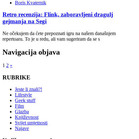
Boris Kvaternik
Retro recenzija: Flink, zaboravljeni dragulj
gejmanja na Segi
Ne očekujem da ćete prepoznati igru na našem današnjem
repertoaru. To je u redu, ali vam sugeriram da se s
Navigacija objava
1
2
»
RUBRIKE
Jeste li znali?!
Lifestyle
Geek stuff
Film
Glazba
Književnost
Svijet umjetnosti
Najave