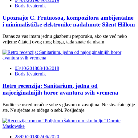
04/01/2019
04/01/2019
Boris Kvaternik
Upoznajte C. Frutuosoa, kompozitora ambijentalne
i minimalističke elektronike nadahnute Silent Hillom
Danas za vas imam jednu glazbenu preporuku, ako ste već neko
vrijeme čitatelj ovog mog bloga, tada znate da nisam
03/10/2018
03/10/2018
Boris Kvaternik
Retro recenzija: Sanitarium, jedna od
najoriginalnijih horor avantura svih vremena
Budite se usred mračne sobe s glavom u zavojima. Ne shvaćate gdje
ste. Ne sjećate se ničega o sebi. Posljednje
28/09/2018
02/06/2020