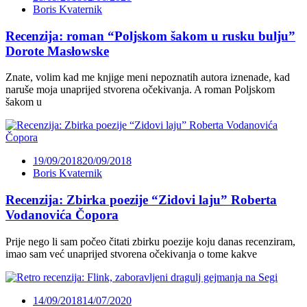
Boris Kvaternik
Recenzija: roman “Poljskom šakom u rusku bulju”
Dorote Masłowske
Znate, volim kad me knjige meni nepoznatih autora iznenade, kad
naruše moja unaprijed stvorena očekivanja. A roman Poljskom
šakom u
19/09/2018
20/09/2018
Boris Kvaternik
Recenzija: Zbirka poezije “Zidovi laju” Roberta
Vodanovića Čopora
Prije nego li sam počeo čitati zbirku poezije koju danas recenziram,
imao sam već unaprijed stvorena očekivanja o tome kakve
14/09/2018
14/07/2020