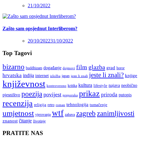
21/10/2022
Zašto sam opsjednut Interliberom?
20/10/2022
31/10/2022
Top Tagovi
bizarno
film
glazba
grad
događanje
buddhizam
horor
dojmovi
jeste li znali?
hrvatska
indija
knjige
internet
japan
jeste li znali
izložba
književnost
kultura
najava
lifestyle
neobično
kritika
kontroverzno
prikaz
poezija
povijest
priroda
putopis
pjesništvo
preporuka
recenzija
tehnologija
religija
tumačenje
retro
roman
wtf
umjetnost
zagreb
zanimljivosti
vjerovanja
zabava
čitanje
znanost
životinje
PRATITE NAS