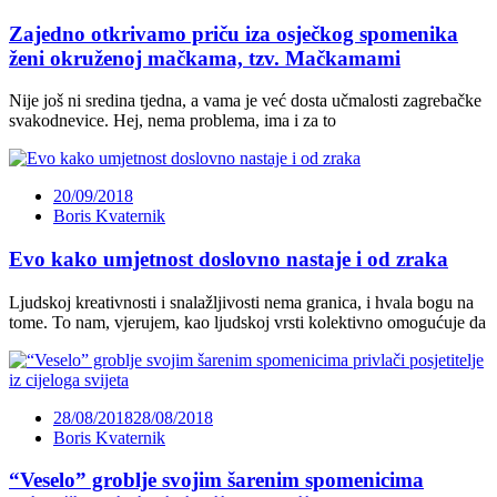
Zajedno otkrivamo priču iza osječkog spomenika
ženi okruženoj mačkama, tzv. Mačkamami
Nije još ni sredina tjedna, a vama je već dosta učmalosti zagrebačke
svakodnevice. Hej, nema problema, ima i za to
20/09/2018
Boris Kvaternik
Evo kako umjetnost doslovno nastaje i od zraka
Ljudskoj kreativnosti i snalažljivosti nema granica, i hvala bogu na
tome. To nam, vjerujem, kao ljudskoj vrsti kolektivno omogućuje da
28/08/2018
28/08/2018
Boris Kvaternik
“Veselo” groblje svojim šarenim spomenicima