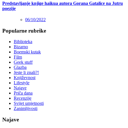
Predstavljanje knjige haikua autora Gorana Gatalice na Jutru
poezije
06/10/2022
Popularne rubrike
Biblioteka
Bizarno
Boemski kutak
Film
Geek stuff
Glazba
Jeste li znali?!
Književnost
Lifestyle
Najave
Priča dana
Recenzije
Svijet umjetnosti
Zanimljivosti
Najave