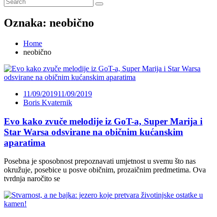
Oznaka:
neobično
Home
neobično
11/09/2019
11/09/2019
Boris Kvaternik
Evo kako zvuče melodije iz GoT-a, Super Marija i
Star Warsa odsvirane na običnim kućanskim
aparatima
Posebna je sposobnost prepoznavati umjetnost u svemu što nas
okružuje, posebice u posve običnim, prozaičnim predmetima. Ova
tvrdnja naročito se