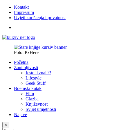
Kontakt
Impressum
Uvjeti korištenja i privatnost
Foto: PxHere
Početna
Zanimljivosti
Jeste li znali?!
Lifestyle
Geek Stuff
Boemski kutak
Film
Glazba
Književnost
Svijet umjetnosti
Najave
×