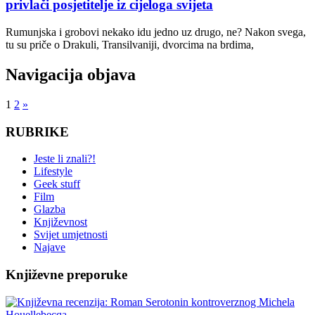
privlači posjetitelje iz cijeloga svijeta
Rumunjska i grobovi nekako idu jedno uz drugo, ne? Nakon svega,
tu su priče o Drakuli, Transilvaniji, dvorcima na brdima,
Navigacija objava
1
2
»
RUBRIKE
Jeste li znali?!
Lifestyle
Geek stuff
Film
Glazba
Književnost
Svijet umjetnosti
Najave
Književne preporuke