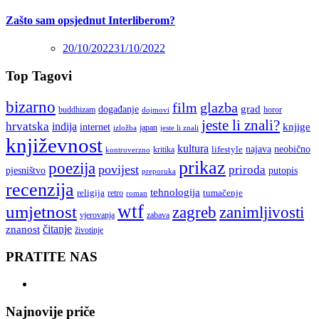
Zašto sam opsjednut Interliberom?
20/10/2022
31/10/2022
Top Tagovi
bizarno
film
glazba
grad
događanje
buddhizam
horor
dojmovi
jeste li znali?
hrvatska
indija
knjige
internet
japan
jeste li znali
izložba
književnost
kultura
najava
lifestyle
neobično
kritika
kontroverzno
prikaz
poezija
povijest
priroda
putopis
pjesništvo
preporuka
recenzija
tehnologija
religija
tumačenje
retro
roman
wtf
umjetnost
zagreb
zanimljivosti
vjerovanja
zabava
čitanje
znanost
životinje
PRATITE NAS
Najnovije priče