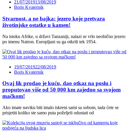
21/07/2019
13/08/2019
Boris Kvaternik
Stvarnost, a ne bajka: jezero koje pretvara
životinjske ostatke u kamen!
Na istoku Afrike, u državi Tanzaniji, nalazi se vrlo neobično jezero
po imenu Natron. Europljani su ga otkrili tek 1954.
19/07/2019
22/08/2019
Boris Kvaternik
Ovaj lik prodao je kuću, dao otkaz na poslu i
proputovao više od 50 000 km zajedno sa svojom
mačkom!
Ako imate naviku biti imalo iskreni sami sa sobom, tada ćete se
prisjetiti koliko ste samo puta poželjeli odustati od