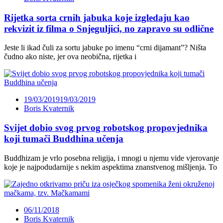
Rijetka sorta crnih jabuka koje izgledaju kao
rekvizit iz filma o Snjeguljici, no zapravo su odlične
Jeste li ikad čuli za sortu jabuke po imenu “crni dijamant”? Ništa
čudno ako niste, jer ova neobična, rijetka i
19/03/2019
19/03/2019
Boris Kvaternik
Svijet dobio svog prvog robotskog propovjednika
koji tumači Buddhina učenja
Buddhizam je vrlo posebna religija, i mnogi u njemu vide vjerovanje
koje je najpodudarnije s nekim aspektima znanstvenog mišljenja. To
06/11/2018
Boris Kvaternik