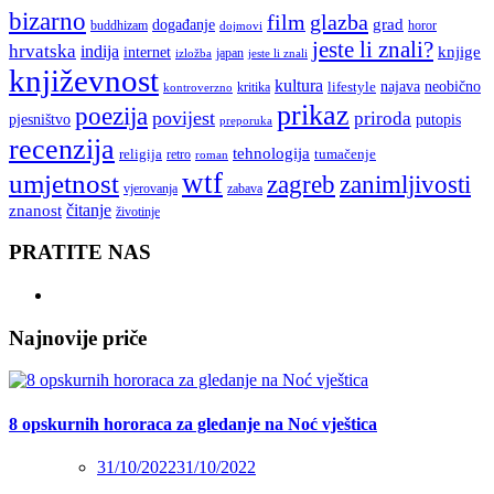
bizarno
film
glazba
grad
događanje
buddhizam
horor
dojmovi
jeste li znali?
hrvatska
indija
knjige
internet
japan
jeste li znali
izložba
književnost
kultura
najava
lifestyle
neobično
kritika
kontroverzno
prikaz
poezija
povijest
priroda
putopis
pjesništvo
preporuka
recenzija
tehnologija
religija
tumačenje
retro
roman
wtf
umjetnost
zagreb
zanimljivosti
vjerovanja
zabava
čitanje
znanost
životinje
PRATITE NAS
Najnovije priče
8 opskurnih hororaca za gledanje na Noć vještica
31/10/2022
31/10/2022