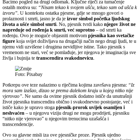
Bacimo pogled na drugi odlomak. Ključne riječi za tumačenje
ostalih motiva su:
“Nisam tekao k svojem ušću, tekao sam od ušća k
izvoru”.
U kontekstu ostatka pjesme, gdje se mnogo govori o
prolaznosti i smrti, jasno je da je
izvor simbol početka ljudskog
života a ušće simbol smrti
. No, pjesnik tvrdi kako
njegov život ne
napreduje od rođenja k smrti, već suprotno
– od smrti ka
rođenju. Ovo je moguće objasniti motivom
pjesnika kao svetačke
figure
koja svijet doživljava na drugačiji način nego drugi ljudi, te u
njemu vidi uzvišene i drugima nevidljive istine. Tako pjesnik s
vremenom ne stari, već se pomlađuje, jer njegova je imaginacija sve
življa i bujnija te
transcendira svakodnevicu
.
Foto: Pixabay
Potkrepu ove teze nalazimo u riječima kojima završava pjesma:
“Iz
mora sam izašao, dizao se prema dalekom kraju u kojeg nitko nije
vjerovao”
. Ne samo da ovime pjesnik dodatno ističe da unutrašnji
život pjesnika transcendira obično i svakodnevno postojanje, već i
ističe kako je upravo stoga
pjesnik-prorok uvijek osamljen i
neshvaćen
– u njegovu viziju drugi ne mogu prodrijeti, pjesniku
“nitko nije vjerovao” u njegovim trenucima uzašašća i
transcendencije.
Ovo su glavne misli iza ove pjesničke proze. Pjesnik ujedno