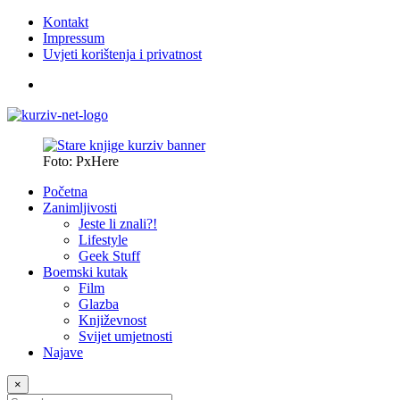
Kontakt
Impressum
Uvjeti korištenja i privatnost
Foto: PxHere
Početna
Zanimljivosti
Jeste li znali?!
Lifestyle
Geek Stuff
Boemski kutak
Film
Glazba
Književnost
Svijet umjetnosti
Najave
×