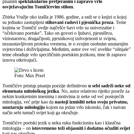
pisanim
spektakularno pretjeranim i zapravo vrlo
osvježavajućim Tomičićevim stilom
.
Zbirka Vražje oko izašla je 1986. godine, a radi se o knjizi u kojoj
su jednako zastupljeni
stihovani radovi i pjesnička proza
. Teme
kojima se Tomičić ovdje najčešće bavi vrlo su univerzalne i
“očekivano poetske”. Tako on govori o ljubavi, pjesništvu,
vizionarstvu, drugačijosti, pjesnikovoj izdvojenosti iz svijeta,
nezaustavljivom protoku vremena, te o svojim osobnim unutarnjim
svjetovima i doživljajima. Međutim, autor ove već uvelike “olinjale”
teme obrađuje vrlo specifičnim poetskim jezikom, time ih zapravo
iznova otkrivajući.
Foto: Max Pixel
Tomičićev pristup pisanju poezije definitivno
u sebi sadrži neke od
elemenata mitološkog jezika
. No, autor relativno rijetko poseže za
nekim konkretnim imenima i motivima iz neke od već postojećih
mitologija, već prije kao da
nastoji izmisliti neku svoju privatnu,
unutarnju mitologiju
kojom na jedan vrlo iskonski, čak i naivan
način sebi tumači svijet koji ga okružuje.
Tomičićev poetski jezik u neku ruku funkcionira kao i klasična
mitologija – on
istovremeno teži objasniti i dodatno očuditi svijet
koji nas okružuje.