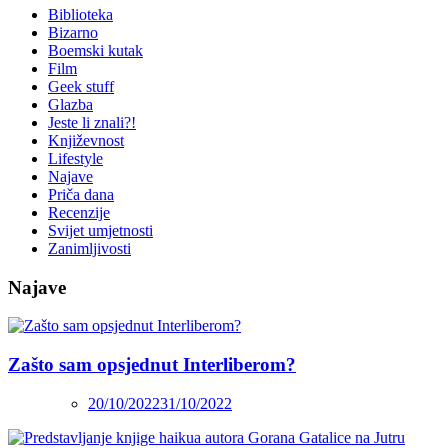
Biblioteka
Bizarno
Boemski kutak
Film
Geek stuff
Glazba
Jeste li znali?!
Književnost
Lifestyle
Najave
Priča dana
Recenzije
Svijet umjetnosti
Zanimljivosti
Najave
Zašto sam opsjednut Interliberom?
20/10/2022
31/10/2022