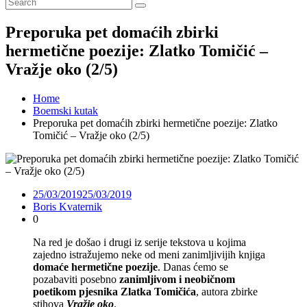
Preporuka pet domaćih zbirki
hermetične poezije: Zlatko Tomičić –
Vražje oko (2/5)
Home
Boemski kutak
Preporuka pet domaćih zbirki hermetične poezije: Zlatko
Tomičić – Vražje oko (2/5)
25/03/2019
25/03/2019
Boris Kvaternik
0
Na red je došao i drugi iz serije tekstova u kojima
zajedno istražujemo neke od meni zanimljivijih knjiga
domaće hermetične poezije
. Danas ćemo se
pozabaviti posebno
zanimljivom i neobičnom
poetikom pjesnika Zlatka Tomičića
, autora zbirke
stihova
Vražje oko
.