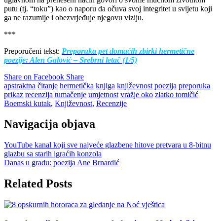
putu (tj. “toku”) kao o naporu da očuva svoj integritet u svijetu koji
ga ne razumije i obezvrjeđuje njegovu viziju.
***
Preporučeni tekst:
Preporuka pet domaćih zbirki hermetične
poezije: Alen Galović – Srebrni letač (1/5)
Share on Facebook
Share
apstraktna
čitanje
hermetička
knjiga
književnost
poezija
preporuka
prikaz
recenzija
tumačenje
umjetnost
vražje oko
zlatko tomičić
Boemski kutak
,
Književnost
,
Recenzije
Navigacija objava
YouTube kanal koji sve najveće glazbene hitove pretvara u 8-bitnu
glazbu sa starih igraćih konzola
Danas u gradu: poezija Ane Brnardić
Related Posts