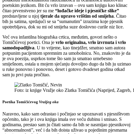
poetskim jezikom. Bit ću vrlo izravan – ovu sam knjigu kao klinac
čitao prvenstveno jer su me
“luđačke ideje i pjesničke slike”
predstavljene u njoj
tjerale da upravo vrištim od smijeha
. Čitao
bih ju satima, sprdajući se sa “sumanutim” izrazima koje pjesnik
upotrebljava, dok su mi od smijeha suze doslovno curile niz lice.
Već ova infantilna biografska crtica, međutim, govori nešto o
Tomičićevoj poetici. Ona je
vrlo originalna, vrlo izvrnuta i vrlo
samodopadljiva
. U to vrijeme, kao tinejdžer, smatrao sam autora
potpunim pacijentom spremnim za umobolnicu. No, znakovito je da
je ova poezija, usprkos tome što sam ju smatrao urnebesno
smiješnom, ostala u mojem sjećanju dovoljno dugo da bih ju uzimao
u ruke ponovno i ponovno, deset i gotovo dvadeset godina otkad
sam ju prvi puta pročitao.
Foto: iz knjige Vražje oko Zlatka Tomičića (Naprijed, Zagreb, 
Poetika Tomičićevog
Vražjeg oka
Naravno, kako sam odrastao i počinjao se upoznavati s pjesništvom
općenito, tako je i ova knjiga imala sve veću dubinu i smisao. S
godinama, prestao sam ju čitati samo da bih se nasmijao pjesnikovoj
“abnormalnosti”, već i da bih doista uživao u pojedinim pjesmama