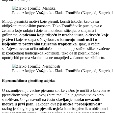
Foto: iz knjige Vražje oko Zlatka Tomičića (Naprijed, Zagreb, 
Mnogi pjesnički motivi koje pjesnik koristi također kao da su
obilježeni mitološkim patosom. Tako Tomičić više puta pjeva o
ženama koje rađaju i doje na morskom stijenju, o zmijama i
gušterima,
o pticama koje izlijeću iz utrobe i usta, o drveću koje
je živo
i koje se stapa s čovjekom,
o kamenju mudrosti i o
ispijenim te prezrenim figurama trapljenika
. Ipak, u većini
slučajeva, ove su očito mitološki intonirane pjesničke slike izvađene
iz konkretnog tradicijskog konteksta, tako da ih pjesnik može
upotrijebiti prema vlastitom a ne unaprijed zadanom senzibilitetu.
Foto: iz knjige Vražje oko Zlatka Tomičića (Naprijed, Zagreb, 
Hipersenzibilnost pjesničkog subjekta
U razumijevanju većine pjesama zbirke važno je uočiti o kakvom se
pjesničkom subjektu u ovoj zbirci radi. On je gotovo uvijek vrlo
senzitivan, što ga navodi na često
stavljanje naoko nevažnih
motiva u prvi plan
. Također, ova
pjesnička “preosjetljivost”
razlog je zbog kojeg
se pjesnik osjeća kao izopćenik
u običnom i