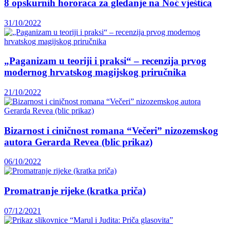
8 opskurnih hororaca za gledanje na Noć vještica
31/10/2022
„Paganizam u teoriji i praksi“ – recenzija prvog
modernog hrvatskog magijskog priručnika
21/10/2022
Bizarnost i ciničnost romana “Večeri” nizozemskog
autora Gerarda Revea (blic prikaz)
06/10/2022
Promatranje rijeke (kratka priča)
07/12/2021