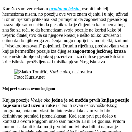
Kao što sam već rekao u
uvodnom tekstu
, osobit ljubitelj
hermetizma nisam, no poeziju ove vrste znam cijeniti i u njoj uživati
u onim rijetkim prilikama kad primijetim da zagonetnost pjesničkog
izraza nije samo način da pjesnik zakrije činjenicu kako nema bog
zna što za reći, te da hermetizam svoje poezije ne koristi kako bi
uvjerio čitateljstvo da su njegove kreacije nešto toliko uzvišeno i
elitno da do njihovoga značenja mogu doprijeti samo rijetki, iznimni
i “visokoobrazovani” pojedinci. Drugim riječima, predstavljam vam
knjige hermetične poezije iza čijeg se
zagonetnog jezičnog izraza
krije nešto dublje od pukog pozerstva – iza čijih se pjesničkih šifri
krije istinska proživljenost i mistika pjesničkog iskustva.
Foto: Kurziv.net
Moj prvi susret s ovom knjigom
Knjiga poezije
Vražje oko
jedna je od možda prvih knjiga poezije
koje sam ikad uzeo u ruke
i čitao ih izvan osnovnoškolskog
programa, potaknut vlastitim interesima iako sam za to bio
definitivno premlad i preneiskusan. Kad sam prvi put došao u
kontakt s ovom knjigom imao sam možda 13 ili 14 godina. Pritom
moram istaknuti kako moji prvotni motivi nisu bili ni najmanje
potaknuti intelektualnom radoznalošću ili očaranošću autorovim