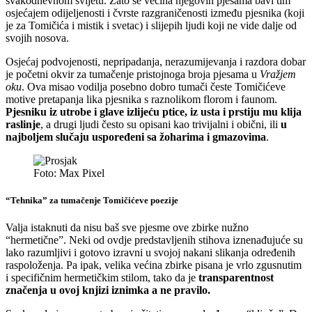
svakodnevnom svijetu. Zato se većina njegovih pjesama bavi tim
osjećajem odijeljenosti i čvrste razgraničenosti između pjesnika (koji
je za Tomičića i mistik i svetac) i slijepih ljudi koji ne vide dalje od
svojih nosova.
Osjećaj podvojenosti, nepripadanja, nerazumijevanja i razdora dobar
je početni okvir za tumačenje pristojnoga broja pjesama u
Vražjem
oku
. Ova misao vodilja posebno dobro tumači česte Tomičićeve
motive pretapanja lika pjesnika s raznolikom florom i faunom.
Pjesniku iz utrobe i glave izlijeću ptice, iz usta i prstiju mu klija
raslinje
, a drugi ljudi često su opisani kao trivijalni i obični, ili
u
najboljem slučaju uspoređeni sa žoharima i gmazovima
.
Foto: Max Pixel
“Tehnika” za tumačenje Tomičićeve poezije
Valja istaknuti da nisu baš sve pjesme ove zbirke nužno
“hermetične”. Neki od ovdje predstavljenih stihova iznenađujuće su
lako razumljivi i gotovo izravni u svojoj nakani slikanja određenih
raspoloženja. Pa ipak, velika većina zbirke pisana je vrlo zgusnutim
i specifičnim hermetičkim stilom, tako da je
transparentnost
značenja u ovoj knjizi iznimka a ne pravilo.