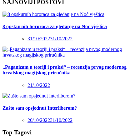
NAJNOVIJI POSTOVI
8 opskurnih hororaca za gledanje na Noć vještica
31/10/2022
31/10/2022
„Paganizam u teoriji i praksi“ – recenzija prvog modernog
hrvatskog magijskog priručnika
21/10/2022
Zašto sam opsjednut Interliberom?
20/10/2022
31/10/2022
Top Tagovi