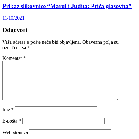
Prikaz slikovnice “Marul i Judita: Priča glasovita”
11/10/2021
Odgovori
Vaša adresa e-pošte neće biti objavljena.
Obavezna polja su
označena sa
*
Komentar
*
Ime
*
E-pošta
*
Web-stranica