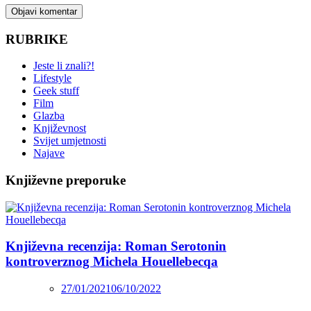
RUBRIKE
Jeste li znali?!
Lifestyle
Geek stuff
Film
Glazba
Književnost
Svijet umjetnosti
Najave
Književne preporuke
Književna recenzija: Roman Serotonin
kontroverznog Michela Houellebecqa
27/01/2021
06/10/2022