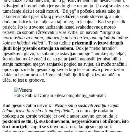
prevazilazi svakodnevicu, no to ga istovremeno čini neshvaćenim,
izdvojenim i osamljenim jer ga drugi ne razumiju. U ovaj se okvir za
tumačenje slažu i ostali motivi. “Brijeg” s početka teksta tako je
također simbol pjesničkog prevazilaženja svakodnevnog, a autor
dodatno ističe kako “nije san taj brijeg, to je tajna”. Kad se pjesnik
prisjeća što je u svome uzdizanju iznad svakodnevnog morao
ostaviti za sobom i žrtvovati u više svrhe, on navodi
“Brojna su
mora ostala za mnom, njihova je misao mrtva, ona oplođuju tuđine
koje ne htjedoh vidjeti”
. Te su tuđine
prizemniji svjetovi drugih
ljudi koje pjesnik ostavlja za sobom
. Dok je “nebo hranilo”
pjesnikovu glavu, za sobom je ostavljao mnoge “humke prijatelja”,
što ujedno može značiti da su ga prijatelji napustili jer nisu bili u
stanju razumjeti njegov sanjarski pogled na svijet, ali može značiti i
opoziciju između pjesničkog života koji teče od ušća prema izvoru –
dakle, u besmrtnost – i života običnih ljudi koji iz izvora utiču u
ušća, to jest u grobove.
Foto: Public Domain Files.com/johnny_automatic
Kad pjesnik zatim ustvrdi:
“Nisam smio sastaviti zemlju svojim
čelom, trava bi rasla i iz mojeg tijela”
, to nam daje dodatnu
potkrepu za gornje tvrdnje jer ovdje autor izravno govori da je
pokloniti se tlu, tj. svakodnevnom, nepjesničkom i običnom, isto
što i umrijeti
, stopiti se s travom. U ostatku pjesme pjesnik
uglavnom na preneseni način govori o svome mučnom životnom