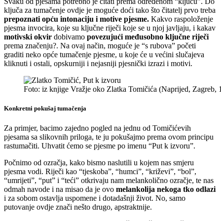
Svaku od pjesama potrebno je čitati prema određenom “ključu”. Do
ključa za tumačenje ovdje je moguće doći tako što čitatelj prvo treba
prepoznati opću intonaciju i motive pjesme.
Kakvo raspoloženje
pjesma invocira, koje su ključne riječi koje se u njoj javljaju, i kakav
motivski okvir
dobivamo
povezujući međusobno ključne riječi
prema značenju?. Na ovaj način, moguće je “s rubova” početi
graditi neko opće tumačenje pjesme, u koje će u većini slučajeva
kliknuti i ostali, opskurniji i nejasniji pjesnički izrazi i motivi.
Foto: iz knjige Vražje oko Zlatka Tomičića (Naprijed, Zagreb, 
Konkretni pokušaj tumačenja
Za primjer, bacimo zajedno pogled na jednu od Tomičićevih
pjesama sa slikovnih priloga, te ju pokušajmo prema ovom principu
rastumačiti. Uhvatit ćemo se pjesme po imenu “Put k izvoru”.
Počnimo od ozračja, kako bismo naslutili u kojem nas smjeru
pjesma vodi. Riječi kao “tjeskoba”, “humci”, “križevi”, “bol”,
“umrijeti”, “put” i “teći” otkrivaju nam melankolično ozračje, te nas
odmah navode i na misao da je ovo
melankolija nekoga tko odlazi
i za sobom ostavlja uspomene i dotadašnji život. No, samo
putovanje ovdje znači nešto drugo, apstraktnije.