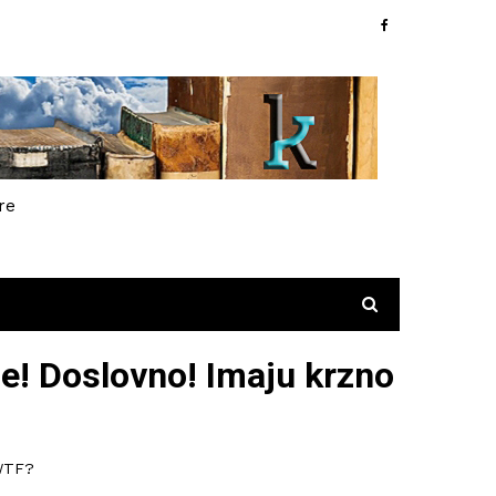
re
je! Doslovno! Imaju krzno
 WTF?