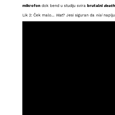
Houellebecqa
mikrofon
dok bend u studiju svira
brutalni
death
27/01/2021
Lik 2: Ček malo…
Wat
? Jesi siguran da
nisi
naplj