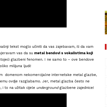
nji tekst moglo učiniti da vas zajebavam, ili da vam
 uvjeravam vas da su
metal bendovi s vokalistima koji
stojeći glazbeni fenomen. I ne samo to – ove bendove
ko milijuna ljudi!
nom domenom nekomercijalne internetske metal glazbe,
 čemu ovdje razglabamo. Jer, metal glazba često ne
 i to na užitak cijele
underground
glazbene zajednice!