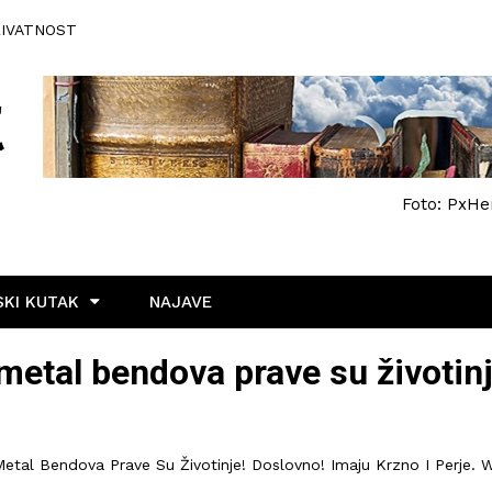
RIVATNOST
Foto: PxHe
KI KUTAK
NAJAVE
metal bendova prave su životin
Metal Bendova Prave Su Životinje! Doslovno! Imaju Krzno I Perje.