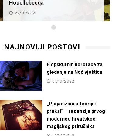
Houellebecqa
Houel
27/01/2021
27/0
NAJNOVIJI POSTOVI
8 opskurnih hororaca za
gledanje na Noć vještica
31/10/2022
„Paganizam u teoriji i
praksi“ – recenzija prvog
modernog hrvatskog
magijskog priručnika
21/10/2022