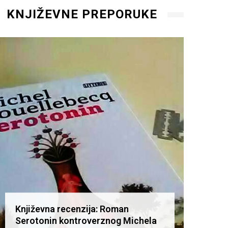
KNJIŽEVNE PREPORUKE
Književna recenzija: Roman
Knjiž
Serotonin kontroverznog Michela
Serot