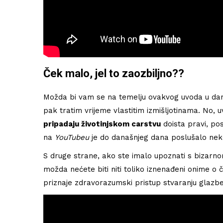
Ček malo, jel to zaozbiljno??
Možda bi vam se na temelju ovakvog uvoda u današ
pak tratim vrijeme vlastitim izmišljotinama. No,
pripadaju životinjskom carstvu
doista pravi, po
na
YouTubeu
je do današnjeg dana poslušalo nekoli
S druge strane, ako ste imalo upoznati s bizar
možda nećete biti niti toliko iznenađeni onime o
priznaje zdravorazumski pristup stvaranju glazbe,