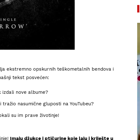
itelja ekstremno opskurnih teškometalnih bendova i
našnji tekst posvećen:
ak izdali nove albume?
o i tražio nasumične gluposti na YouTubeu?
okali su im prave životinje!
Književna recenzija: Roman
la
Serotonin kontroverznog Michela
inje!
Imaju džukce i ptičurine koje laju i kriješte u