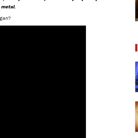
Houellebecqa
 metal
.
27/01/2021
ugan?