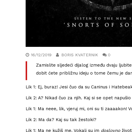
16/12/2019
BORIS KVATERNIK
0
Zamislite sljedeći dijalog između dvaju ljub
dobit ćete približnu ideju o tome čemu je da
Lik 1: Ej, buraz! Jesi čuo da su Caninus i Hatebe
Lik 2: A? Nikad čuo za njih. Kaj si se opet napuši
Lik 1: Ma neee, lik, vjeruj mi, oni su ti zaaaakon! V
Lik 2: Ma da? Kaj su tak žestoki?
Književna recenzija: Roman
Serotonin kontroverznog Miche
Lik 1: Ma ne kužiš me. Vokali su im
doslovno
život