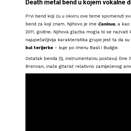
Death metal bend u kojem vokalne dio
Prvi bend koji ću u okviru ove teme spomenuti svaka
bend za koji znam. Njihovo je ime
Caninus
, a kao
2011. godine. Njihova glazba mogla bi se nazvat
najupečatljivija karakteristika grupe jest ta da su
bul terijerke
– kuje po imenu Basil i Budgie.
Ostatak benda (tj. instrumentalnu postavu) čine
Brennan, inače gitarist relativno zamijećenog a