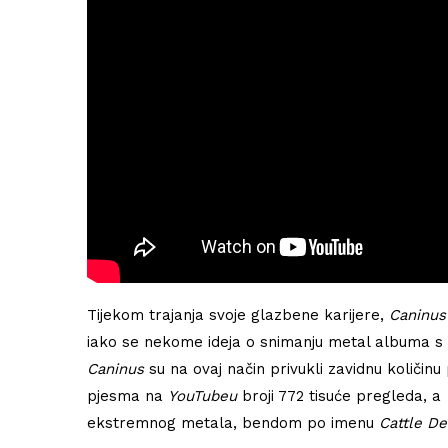
Tijekom trajanja svoje glazbene karijere,
Caninus
iako se nekome ideja o snimanju metal albuma s
Caninus
su na ovaj način privukli zavidnu količinu
pjesma na
YouTubeu
broji 772 tisuće pregleda, a
ekstremnog metala, bendom po imenu
Cattle De