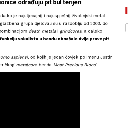
nice odrađuju pit bul terijeri
ko je najutjecajniji i najuspješniji životinjski metal
 glazbena grupa djelovali su u razdoblju od 2003. do
i kombinacijom
death metala
i
grindcorea
, a daleko
funkciju vokalista u bendu obnašale dvije prave pit
homo sapiensi
, od kojih je jedan čovjek po imenu Justin
meričkog
metalcore
benda
Most Precious Blood
.