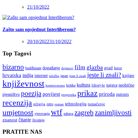
21/10/2022
Zašto sam opsjednut Interliberom?
20/10/2022
31/10/2022
Top Tagovi
bizarno
film
glazba
grad
događanje
buddhizam
horor
dojmovi
jeste li znali?
hrvatska
indija
knjige
internet
japan
jeste li znali
izložba
književnost
kultura
najava
lifestyle
neobično
kritika
kontroverzno
prikaz
poezija
povijest
priroda
putopis
pjesništvo
preporuka
recenzija
tehnologija
religija
tumačenje
retro
roman
wtf
umjetnost
zagreb
zanimljivosti
vjerovanja
zabava
čitanje
znanost
životinje
PRATITE NAS