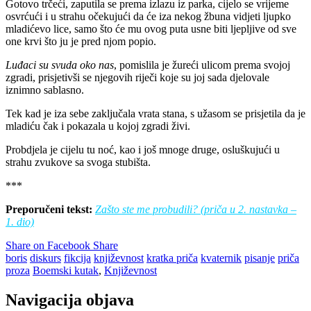
Gotovo trčeći, zaputila se prema izlazu iz parka, cijelo se vrijeme
osvrćući i u strahu očekujući da će iza nekog žbuna vidjeti ljupko
mladićevo lice, samo što će mu ovog puta usne biti ljepljive od sve
one krvi što ju je pred njom popio.
Luđaci su svuda oko nas
, pomislila je žureći ulicom prema svojoj
zgradi, prisjetivši se njegovih riječi koje su joj sada djelovale
iznimno sablasno.
Tek kad je iza sebe zaključala vrata stana, s užasom se prisjetila da je
mladiću čak i pokazala u kojoj zgradi živi.
Probdjela je cijelu tu noć, kao i još mnoge druge, osluškujući u
strahu zvukove sa svoga stubišta.
***
Preporučeni tekst:
Zašto ste me probudili? (priča u 2. nastavka –
1. dio)
Share on Facebook
Share
boris
diskurs
fikcija
književnost
kratka priča
kvaternik
pisanje
priča
proza
Boemski kutak
,
Književnost
Navigacija objava