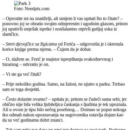
Foto: Needpix.com
– Oprostite mi na znatiželji, ali smijem li vas upitati što to čitate? –
ponovno joj se obratio svojim odmjerenim i ugodnim glasom, pritom
joj uputivši smješak isprike i nonšalantno otpivši gutljaj soka iz
slamčice.
–
Smrt djevojčice sa žigicama
od Ferića – odgovorila je i okrenula
korice knjige prema njemu. – Čujem da je dobar.
– O, slažem se. Ferić je majstor ispreplitanja svakodnevnog i
bizarnog – odvratio je on.
– Vi ste ga već čitali?
– Prije nekoliko godina. Samo, na žalost, ne ujutro u parku. Trebao
sam se toga dosjetiti.
– Često dolazite ovamo? – upitala je, pritom se čudeći sama sebi, jer
obično nije bila velika ljubiteljica ćaskanja s ljudima je tek upoznala.
Ali u ovom je tipu bilo nečeg posebnog… Doimao se poput nekoga
tko odmah nakon upoznavanja na sugovornika ostavlja dojam kao
da su već godinama dobri znanci.
– Tek sam prije par dana po prvi put doznao za ovaj park. Nedavno