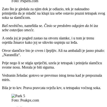
Foto: Piqsels.com
Zato što je gledala za njim dok je odlazio, tek je naknadno
primijetila da je mladić na klupi iza sebe ostavio prazni tetrapak svog
soka sa slamčicom.
Baš neobično
, namrštila se.
Činio se predobro odgojen da bi iza
sebe ostavljao smeće.
A onda joj je pogled zastao na otvoru slamke, i u tom je trenu
osjetila žmarce kako joj se silovito uspinju uz leđa.
Otvor slamčice bio je crven i ljepljiv. Ali na ambalaži je jasno pisalo:
„Narandža“.
Prije nego li se stigla spriječiti, uzela je tetrapak i prinijela slamčicu
svome nosu. Morala je biti sigurna.
Vedranin želudac gotovo se prevrnuo istog trena kad je prepoznala
miris.
Bila je to krv. Prava pravcata svježa krv, u tetrapaku voćnog soka.
Foto: Peakpx.com