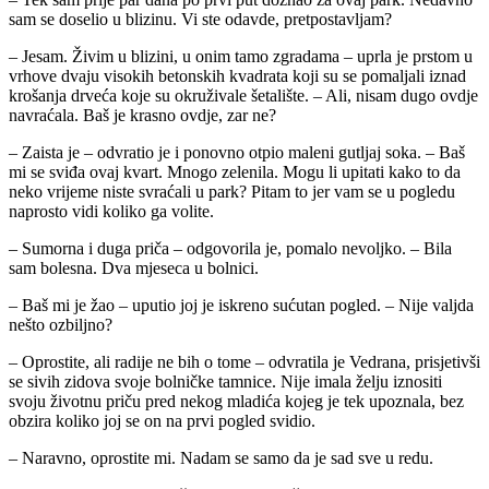
sam se doselio u blizinu. Vi ste odavde, pretpostavljam?
– Jesam. Živim u blizini, u onim tamo zgradama – uprla je prstom u
vrhove dvaju visokih betonskih kvadrata koji su se pomaljali iznad
krošanja drveća koje su okruživale šetalište. – Ali, nisam dugo ovdje
navraćala. Baš je krasno ovdje, zar ne?
– Zaista je – odvratio je i ponovno otpio maleni gutljaj soka. – Baš
mi se sviđa ovaj kvart. Mnogo zelenila. Mogu li upitati kako to da
neko vrijeme niste svraćali u park? Pitam to jer vam se u pogledu
naprosto vidi koliko ga volite.
– Sumorna i duga priča – odgovorila je, pomalo nevoljko. – Bila
sam bolesna. Dva mjeseca u bolnici.
– Baš mi je žao – uputio joj je iskreno sućutan pogled. – Nije valjda
nešto ozbiljno?
– Oprostite, ali radije ne bih o tome – odvratila je Vedrana, prisjetivši
se sivih zidova svoje bolničke tamnice. Nije imala želju iznositi
svoju životnu priču pred nekog mladića kojeg je tek upoznala, bez
obzira koliko joj se on na prvi pogled svidio.
– Naravno, oprostite mi. Nadam se samo da je sad sve u redu.