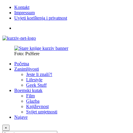
Kontakt
Impressum
Uvjeti korištenja i privatnost
Foto: PxHere
Početna
Zanimljivosti
Jeste li znali?!
Lifestyle
Geek Stuff
Boemski kutak
Film
Glazba
Književnost
Svijet umjetnosti
Najave
×