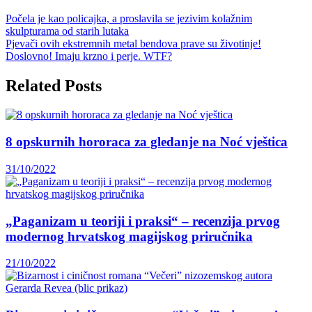
Počela je kao policajka, a proslavila se jezivim kolažnim
skulpturama od starih lutaka
Pjevači ovih ekstremnih metal bendova prave su životinje!
Doslovno! Imaju krzno i perje. WTF?
Related Posts
8 opskurnih hororaca za gledanje na Noć vještica
31/10/2022
„Paganizam u teoriji i praksi“ – recenzija prvog
modernog hrvatskog magijskog priručnika
21/10/2022