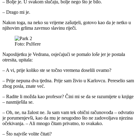
– Bolje je. U svakom slučaju, bolje nego što je bilo.
– Drago mi je.
Nakon toga, na neko su vrijeme zašutjeli, gotovo kao da je netko u
njihovim grlima zavrnuo slavinu riječi.
Foto: PxHere
Naposlijetku je Vedrana, osjećajući se pomalo loše jer je postala
otresita, upitala:
– A vi, prije koliko ste se točno vremena doselili ovamo?
– Prije nepuna dva tjedna. Prije sam živio u Karlovcu. Pereselio sam
zbog posla, znate već.
– Radite li možda kao profesor? Čini mi se da se razumijete u knjige
– nasmiješila se.
– Oh, ne, na žalost ne. Ja sam vam tek obični računovođa – odvratio
je porumenjevši, kao da mu je neugodno što ne zadovoljava njezina
očekivanja. – Ali mnogo čitam privatno, to svakako.
– Što najviše volite čitati?