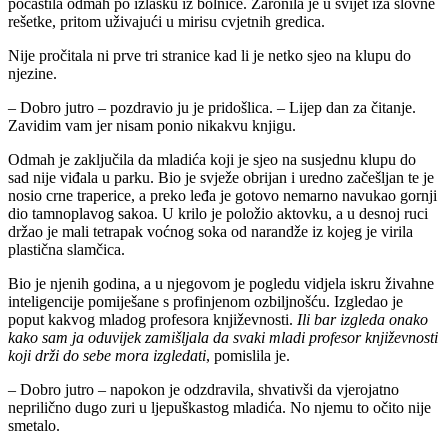
počastila odmah po izlasku iz bolnice. Zaronila je u svijet iza slovne
rešetke, pritom uživajući u mirisu cvjetnih gredica.
Nije pročitala ni prve tri stranice kad li je netko sjeo na klupu do
njezine.
– Dobro jutro – pozdravio ju je pridošlica. – Lijep dan za čitanje.
Zavidim vam jer nisam ponio nikakvu knjigu.
Odmah je zaključila da mladića koji je sjeo na susjednu klupu do
sad nije viđala u parku. Bio je svježe obrijan i uredno začešljan te je
nosio crne traperice, a preko leđa je gotovo nemarno navukao gornji
dio tamnoplavog sakoa. U krilo je položio aktovku, a u desnoj ruci
držao je mali tetrapak voćnog soka od narandže iz kojeg je virila
plastična slamčica.
Bio je njenih godina, a u njegovom je pogledu vidjela iskru živahne
inteligencije pomiješane s profinjenom ozbiljnošću. Izgledao je
poput kakvog mladog profesora književnosti.
Ili bar izgleda onako
kako sam ja oduvijek zamišljala da svaki mladi profesor književnosti
koji drži do sebe mora izgledati
, pomislila je.
– Dobro jutro – napokon je odzdravila, shvativši da vjerojatno
neprilično dugo zuri u ljepuškastog mladića. No njemu to očito nije
smetalo.