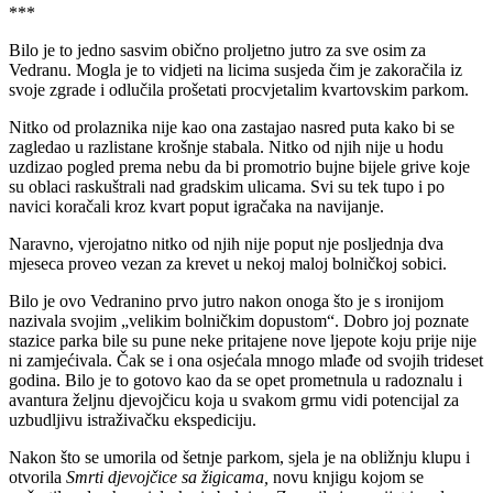
***
Bilo je to jedno sasvim obično proljetno jutro za sve osim za
Vedranu. Mogla je to vidjeti na licima susjeda čim je zakoračila iz
svoje zgrade i odlučila prošetati procvjetalim kvartovskim parkom.
Nitko od prolaznika nije kao ona zastajao nasred puta kako bi se
zagledao u razlistane krošnje stabala. Nitko od njih nije u hodu
uzdizao pogled prema nebu da bi promotrio bujne bijele grive koje
su oblaci raskuštrali nad gradskim ulicama. Svi su tek tupo i po
navici koračali kroz kvart poput igračaka na navijanje.
Naravno, vjerojatno nitko od njih nije poput nje posljednja dva
mjeseca proveo vezan za krevet u nekoj maloj bolničkoj sobici.
Bilo je ovo Vedranino prvo jutro nakon onoga što je s ironijom
nazivala svojim „velikim bolničkim dopustom“. Dobro joj poznate
stazice parka bile su pune neke pritajene nove ljepote koju prije nije
ni zamjećivala. Čak se i ona osjećala mnogo mlađe od svojih trideset
godina. Bilo je to gotovo kao da se opet prometnula u radoznalu i
avantura željnu djevojčicu koja u svakom grmu vidi potencijal za
uzbudljivu istraživačku ekspediciju.
Nakon što se umorila od šetnje parkom, sjela je na obližnju klupu i
otvorila
Smrti djevojčice sa žigicama,
novu knjigu kojom se