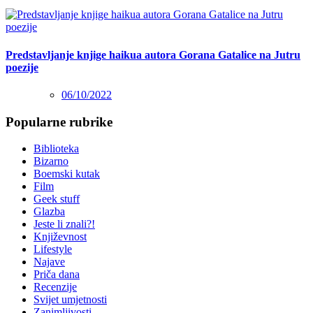
Predstavljanje knjige haikua autora Gorana Gatalice na Jutru
poezije
06/10/2022
Popularne rubrike
Biblioteka
Bizarno
Boemski kutak
Film
Geek stuff
Glazba
Jeste li znali?!
Književnost
Lifestyle
Najave
Priča dana
Recenzije
Svijet umjetnosti
Zanimljivosti