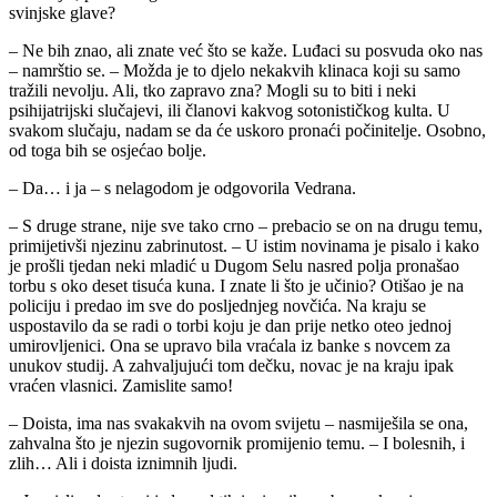
svinjske glave?
– Ne bih znao, ali znate već što se kaže. Luđaci su posvuda oko nas
– namrštio se. – Možda je to djelo nekakvih klinaca koji su samo
tražili nevolju. Ali, tko zapravo zna? Mogli su to biti i neki
psihijatrijski slučajevi, ili članovi kakvog sotonističkog kulta. U
svakom slučaju, nadam se da će uskoro pronaći počinitelje. Osobno,
od toga bih se osjećao bolje.
– Da… i ja – s nelagodom je odgovorila Vedrana.
– S druge strane, nije sve tako crno – prebacio se on na drugu temu,
primijetivši njezinu zabrinutost. – U istim novinama je pisalo i kako
je prošli tjedan neki mladić u Dugom Selu nasred polja pronašao
torbu s oko deset tisuća kuna. I znate li što je učinio? Otišao je na
policiju i predao im sve do posljednjeg novčića. Na kraju se
uspostavilo da se radi o torbi koju je dan prije netko oteo jednoj
umirovljenici. Ona se upravo bila vraćala iz banke s novcem za
unukov studij. A zahvaljujući tom dečku, novac je na kraju ipak
vraćen vlasnici. Zamislite samo!
– Doista, ima nas svakakvih na ovom svijetu – nasmiješila se ona,
zahvalna što je njezin sugovornik promijenio temu. – I bolesnih, i
zlih… Ali i doista iznimnih ljudi.