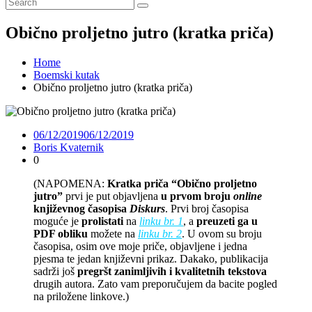
Obično proljetno jutro (kratka priča)
Home
Boemski kutak
Obično proljetno jutro (kratka priča)
06/12/2019
06/12/2019
Boris Kvaternik
0
(NAPOMENA:
Kratka priča “Obično proljetno
jutro”
prvi je put objavljena
u prvom broju
online
književnog časopisa
Diskurs
. Prvi broj časopisa
moguće je
prolistati
na
linku br. 1
, a
preuzeti ga u
PDF obliku
možete na
linku br. 2
. U ovom su broju
časopisa, osim ove moje priče, objavljene i jedna
pjesma te jedan književni prikaz. Dakako, publikacija
sadrži još
pregršt zanimljivih i kvalitetnih tekstova
drugih autora. Zato vam preporučujem da bacite pogled
na priložene linkove.)