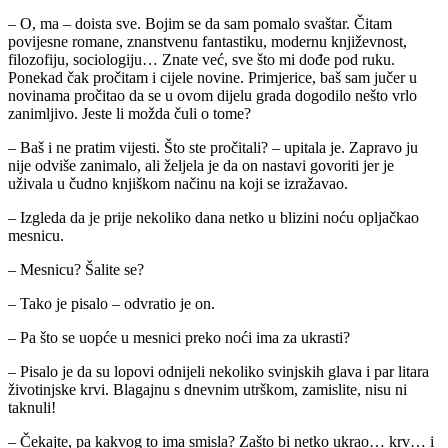
– O, ma – doista sve. Bojim se da sam pomalo svaštar. Čitam
povijesne romane, znanstvenu fantastiku, modernu književnost,
filozofiju, sociologiju… Znate već, sve što mi dođe pod ruku.
Ponekad čak pročitam i cijele novine. Primjerice, baš sam jučer u
novinama pročitao da se u ovom dijelu grada dogodilo nešto vrlo
zanimljivo. Jeste li možda čuli o tome?
– Baš i ne pratim vijesti. Što ste pročitali? – upitala je. Zapravo ju
nije odviše zanimalo, ali željela je da on nastavi govoriti jer je
uživala u čudno knjiškom načinu na koji se izražavao.
– Izgleda da je prije nekoliko dana netko u blizini noću opljačkao
mesnicu.
– Mesnicu? Šalite se?
– Tako je pisalo – odvratio je on.
– Pa što se uopće u mesnici preko noći ima za ukrasti?
– Pisalo je da su lopovi odnijeli nekoliko svinjskih glava i par litara
životinjske krvi. Blagajnu s dnevnim utrškom, zamislite, nisu ni
taknuli!
– Čekajte, pa kakvog to ima smisla? Zašto bi netko ukrao… krv… i