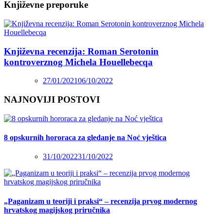
Književne preporuke
Književna recenzija: Roman Serotonin
kontroverznog Michela Houellebecqa
27/01/2021
06/10/2022
NAJNOVIJI POSTOVI
8 opskurnih hororaca za gledanje na Noć vještica
31/10/2022
31/10/2022
„Paganizam u teoriji i praksi“ – recenzija prvog modernog
hrvatskog magijskog priručnika