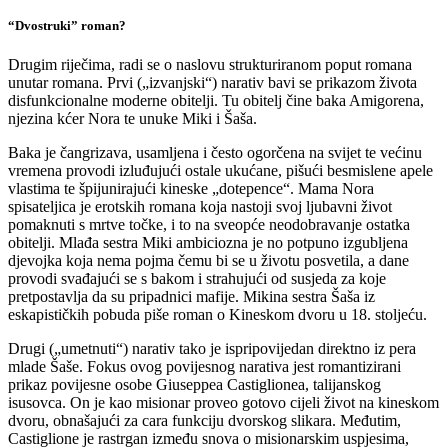
“Dvostruki” roman?
Drugim riječima, radi se o naslovu strukturiranom poput romana
unutar romana. Prvi („izvanjski“) narativ bavi se prikazom života
disfunkcionalne moderne obitelji. Tu obitelj čine baka Amigorena,
njezina kćer Nora te unuke Miki i Šaša.
Baka je čangrizava, usamljena i često ogorčena na svijet te većinu
vremena provodi izluđujući ostale ukućane, pišući besmislene apele
vlastima te špijunirajući kineske „dotepence“. Mama Nora
spisateljica je erotskih romana koja nastoji svoj ljubavni život
pomaknuti s mrtve točke, i to na sveopće neodobravanje ostatka
obitelji. Mlađa sestra Miki ambiciozna je no potpuno izgubljena
djevojka koja nema pojma čemu bi se u životu posvetila, a dane
provodi svađajući se s bakom i strahujući od susjeda za koje
pretpostavlja da su pripadnici mafije. Mikina sestra Šaša iz
eskapističkih pobuda piše roman o Kineskom dvoru u 18. stoljeću.
Drugi („umetnuti“) narativ tako je ispripovijedan direktno iz pera
mlade Šaše. Fokus ovog povijesnog narativa jest romantizirani
prikaz povijesne osobe Giuseppea Castiglionea, talijanskog
isusovca. On je kao misionar proveo gotovo cijeli život na kineskom
dvoru, obnašajući za cara funkciju dvorskog slikara. Međutim,
Castiglione je rastrgan između snova o misionarskim uspjesima,