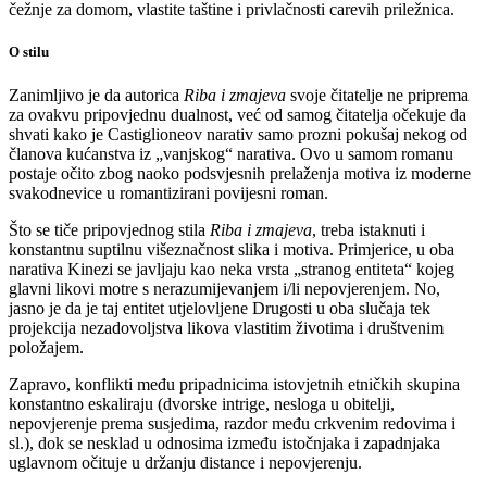
čežnje za domom, vlastite taštine i privlačnosti carevih priležnica.
O stilu
Zanimljivo je da autorica
Riba i zmajeva
svoje čitatelje ne priprema
za ovakvu pripovjednu dualnost, već od samog čitatelja očekuje da
shvati kako je Castiglioneov narativ samo prozni pokušaj nekog od
članova kućanstva iz „vanjskog“ narativa. Ovo u samom romanu
postaje očito zbog naoko podsvjesnih prelaženja motiva iz moderne
svakodnevice u romantizirani povijesni roman.
Što se tiče pripovjednog stila
Riba i zmajeva
, treba istaknuti i
konstantnu suptilnu višeznačnost slika i motiva. Primjerice, u oba
narativa Kinezi se javljaju kao neka vrsta „stranog entiteta“ kojeg
glavni likovi motre s nerazumijevanjem i/li nepovjerenjem. No,
jasno je da je taj entitet utjelovljene Drugosti u oba slučaja tek
projekcija nezadovoljstva likova vlastitim životima i društvenim
položajem.
Zapravo, konflikti među pripadnicima istovjetnih etničkih skupina
konstantno eskaliraju (dvorske intrige, nesloga u obitelji,
nepovjerenje prema susjedima, razdor među crkvenim redovima i
sl.), dok se nesklad u odnosima između istočnjaka i zapadnjaka
uglavnom očituje u držanju distance i nepovjerenju.