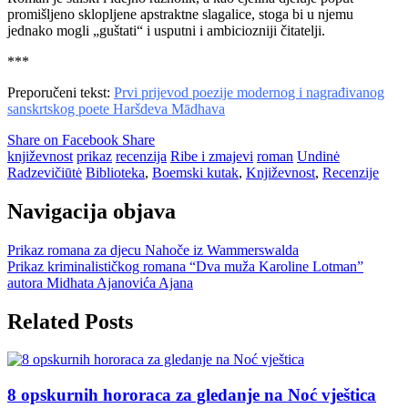
promišljeno sklopljene apstraktne slagalice, stoga bi u njemu
jednako mogli „guštati“ i usputni i ambiciozniji čitatelji.
***
Preporučeni tekst:
Prvi prijevod poezije modernog i nagrađivanog
sanskrtskog poete Haršdeva Mādhava
Share on Facebook
Share
književnost
prikaz
recenzija
Ribe i zmajevi
roman
Undinė
Radzevičiūtė
Biblioteka
,
Boemski kutak
,
Književnost
,
Recenzije
Navigacija objava
Prikaz romana za djecu Nahoče iz Wammerswalda
Prikaz kriminalističkog romana “Dva muža Karoline Lotman”
autora Midhata Ajanovića Ajana
Related Posts
8 opskurnih hororaca za gledanje na Noć vještica