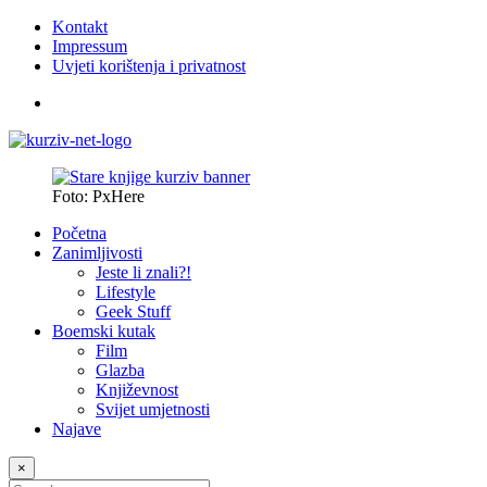
Kontakt
Impressum
Uvjeti korištenja i privatnost
Foto: PxHere
Početna
Zanimljivosti
Jeste li znali?!
Lifestyle
Geek Stuff
Boemski kutak
Film
Glazba
Književnost
Svijet umjetnosti
Najave
×