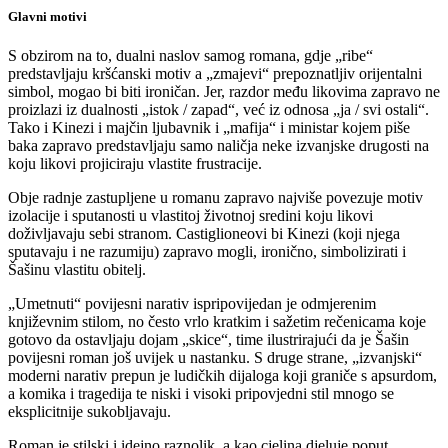
Glavni motivi
S obzirom na to, dualni naslov samog romana, gdje „ribe“
predstavljaju kršćanski motiv a „zmajevi“ prepoznatljiv orijentalni
simbol, mogao bi biti ironičan. Jer, razdor među likovima zapravo ne
proizlazi iz dualnosti „istok / zapad“, već iz odnosa „ja / svi ostali“.
Tako i Kinezi i majčin ljubavnik i „mafija“ i ministar kojem piše
baka zapravo predstavljaju samo naličja neke izvanjske drugosti na
koju likovi projiciraju vlastite frustracije.
Obje radnje zastupljene u romanu zapravo najviše povezuje motiv
izolacije i sputanosti u vlastitoj životnoj sredini koju likovi
doživljavaju sebi stranom. Castiglioneovi bi Kinezi (koji njega
sputavaju i ne razumiju) zapravo mogli, ironično, simbolizirati i
Šašinu vlastitu obitelj.
„Umetnuti“ povijesni narativ ispripovijedan je odmjerenim
književnim stilom, no često vrlo kratkim i sažetim rečenicama koje
gotovo da ostavljaju dojam „skice“, time ilustrirajući da je Šašin
povijesni roman još uvijek u nastanku. S druge strane, „izvanjski“
moderni narativ prepun je ludičkih dijaloga koji graniče s apsurdom,
a komika i tragedija te niski i visoki pripovjedni stil mnogo se
eksplicitnije sukobljavaju.
Roman je stilski i idejno raznolik, a kao cjelina djeluje poput