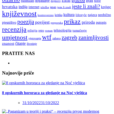
grad
događanje
buddhizam
horor
dojmovi
jeste li znali?
hrvatska
indija
knjige
internet
japan
jeste li znali
izložba
književnost
kultura
najava
lifestyle
neobično
kritika
kontroverzno
prikaz
poezija
povijest
priroda
putopis
pjesništvo
preporuka
recenzija
tehnologija
religija
tumačenje
retro
roman
wtf
umjetnost
zagreb
zanimljivosti
vjerovanja
zabava
čitanje
znanost
životinje
PRATITE NAS
Najnovije priče
8 opskurnih hororaca za gledanje na Noć vještica
31/10/2022
31/10/2022