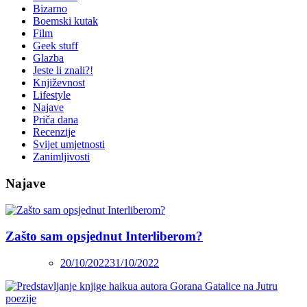
Bizarno
Boemski kutak
Film
Geek stuff
Glazba
Jeste li znali?!
Književnost
Lifestyle
Najave
Priča dana
Recenzije
Svijet umjetnosti
Zanimljivosti
Najave
Zašto sam opsjednut Interliberom?
20/10/2022
31/10/2022