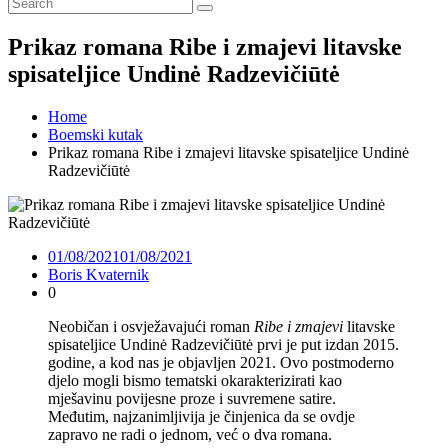
Prikaz romana Ribe i zmajevi litavske
spisateljice Undinė Radzevičiūtė
Home
Boemski kutak
Prikaz romana Ribe i zmajevi litavske spisateljice Undinė
Radzevičiūtė
01/08/2021
01/08/2021
Boris Kvaternik
0
Neobičan i osvježavajući roman
Ribe i zmajevi
litavske
spisateljice Undinė Radzevičiūtė prvi je put izdan 2015.
godine, a kod nas je objavljen 2021. Ovo postmoderno
djelo mogli bismo tematski okarakterizirati kao
mješavinu povijesne proze i suvremene satire.
Međutim, najzanimljivija je činjenica da se ovdje
zapravo ne radi o jednom, već o dva romana.