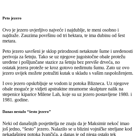
Peto jezero
Ovo je jezero uvjerljivo najveće i najdublje, te meni osobno i
najdraže. Zauzima površinu od tri hektara, te ima dubinu od šest
metara.
Peto jezero savršeni je sklop prirodnosti netaknute šume i uređenosti
perivoja za šetnju. Tako se uz njegove jugoistočne obale protežu
uređene i pošljunčane stazice za šetnju bez previše drveća, no
ostatak jezera proteže se kroz gotovo nedirnutu šumu. Zato uz ovo
jezero uvijek možete potražiti kutak u skladu s vašim raspoloženjem.
I ovo jezero opskrbljuje se vodom iz potoka Blizneca. Uz njegove
obale moguće je vidjeti apstraktne mramorne skulpture nalik na
stepenice kiparice Milene Lah, koje su uz jezero postavljene 1980. i
1981. godine.
Danas nestalo “šesto jezero”
Neki od današnjih posjetitelja ne znaju da je Maksimir nekoć imao
još jedno, “šesto” jezero. Nalazilo se u blizini vojničke streljane kod
nekadašnjeg potoka Ivančića, a danas je od njega ostalo tek