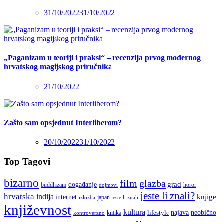
31/10/2022
31/10/2022
„Paganizam u teoriji i praksi“ – recenzija prvog modernog
hrvatskog magijskog priručnika
21/10/2022
Zašto sam opsjednut Interliberom?
20/10/2022
31/10/2022
Top Tagovi
bizarno
film
glazba
grad
događanje
buddhizam
horor
dojmovi
jeste li znali?
hrvatska
indija
knjige
internet
japan
jeste li znali
izložba
književnost
kultura
najava
lifestyle
neobično
kritika
kontroverzno