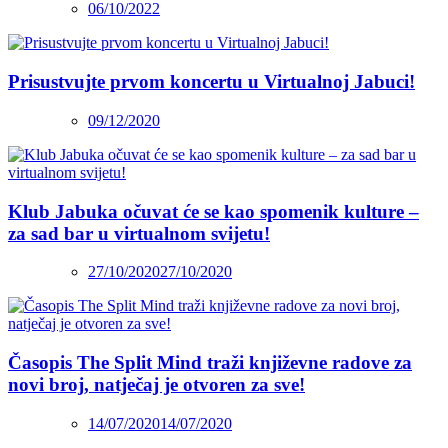
06/10/2022
Prisustvujte prvom koncertu u Virtualnoj Jabuci!
09/12/2020
Klub Jabuka očuvat će se kao spomenik kulture –
za sad bar u virtualnom svijetu!
27/10/2020
27/10/2020
Časopis The Split Mind traži književne radove za
novi broj, natječaj je otvoren za sve!
14/07/2020
14/07/2020