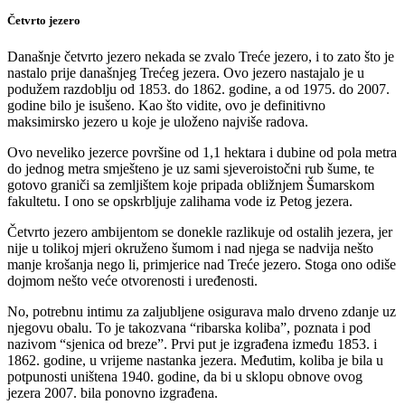
Četvrto jezero
Današnje četvrto jezero nekada se zvalo Treće jezero, i to zato što je
nastalo prije današnjeg Trećeg jezera. Ovo jezero nastajalo je u
podužem razdoblju od 1853. do 1862. godine, a od 1975. do 2007.
godine bilo je isušeno. Kao što vidite, ovo je definitivno
maksimirsko jezero u koje je uloženo najviše radova.
Ovo neveliko jezerce površine od 1,1 hektara i dubine od pola metra
do jednog metra smješteno je uz sami sjeveroistočni rub šume, te
gotovo graniči sa zemljištem koje pripada obližnjem Šumarskom
fakultetu. I ono se opskrbljuje zalihama vode iz Petog jezera.
Četvrto jezero ambijentom se donekle razlikuje od ostalih jezera, jer
nije u tolikoj mjeri okruženo šumom i nad njega se nadvija nešto
manje krošanja nego li, primjerice nad Treće jezero. Stoga ono odiše
dojmom nešto veće otvorenosti i uređenosti.
No, potrebnu intimu za zaljubljene osigurava malo drveno zdanje uz
njegovu obalu. To je takozvana “ribarska koliba”, poznata i pod
nazivom “sjenica od breze”. Prvi put je izgrađena između 1853. i
1862. godine, u vrijeme nastanka jezera. Međutim, koliba je bila u
potpunosti uništena 1940. godine, da bi u sklopu obnove ovog
jezera 2007. bila ponovno izgrađena.