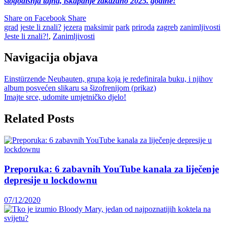
stogodišnja tajna, iskapanje zakazano 2025. godine!
Share on Facebook
Share
grad
jeste li znali?
jezera
maksimir
park
priroda
zagreb
zanimljivosti
Jeste li znali?!
,
Zanimljivosti
Navigacija objava
Einstürzende Neubauten, grupa koja je redefinirala buku, i njihov
album posvećen slikaru sa šizofrenijom (prikaz)
Imajte srce, udomite umjetničko djelo!
Related Posts
Preporuka: 6 zabavnih YouTube kanala za liječenje
depresije u lockdownu
07/12/2020