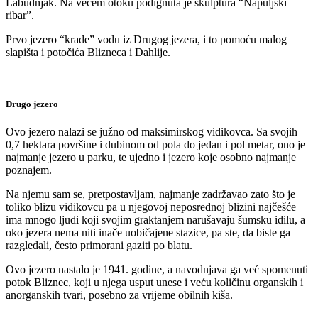
Labudnjak. Na većem otoku podignuta je skulptura “Napuljski
ribar”.
Prvo jezero “krade” vodu iz Drugog jezera, i to pomoću malog
slapišta i potočića Blizneca i Dahlije.
Drugo jezero
Ovo jezero nalazi se južno od maksimirskog vidikovca. Sa svojih
0,7 hektara površine i dubinom od pola do jedan i pol metar, ono je
najmanje jezero u parku, te ujedno i jezero koje osobno najmanje
poznajem.
Na njemu sam se, pretpostavljam, najmanje zadržavao zato što je
toliko blizu vidikovcu pa u njegovoj neposrednoj blizini najčešće
ima mnogo ljudi koji svojim graktanjem narušavaju šumsku idilu, a
oko jezera nema niti inače uobičajene stazice, pa ste, da biste ga
razgledali, često primorani gaziti po blatu.
Ovo jezero nastalo je 1941. godine, a navodnjava ga već spomenuti
potok Bliznec, koji u njega usput unese i veću količinu organskih i
anorganskih tvari, posebno za vrijeme obilnih kiša.