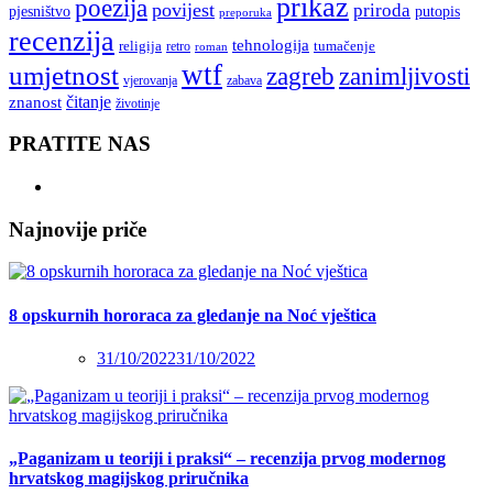
prikaz
poezija
povijest
priroda
putopis
pjesništvo
preporuka
recenzija
tehnologija
religija
tumačenje
retro
roman
wtf
umjetnost
zagreb
zanimljivosti
vjerovanja
zabava
čitanje
znanost
životinje
PRATITE NAS
Najnovije priče
8 opskurnih hororaca za gledanje na Noć vještica
31/10/2022
31/10/2022
„Paganizam u teoriji i praksi“ – recenzija prvog modernog
hrvatskog magijskog priručnika