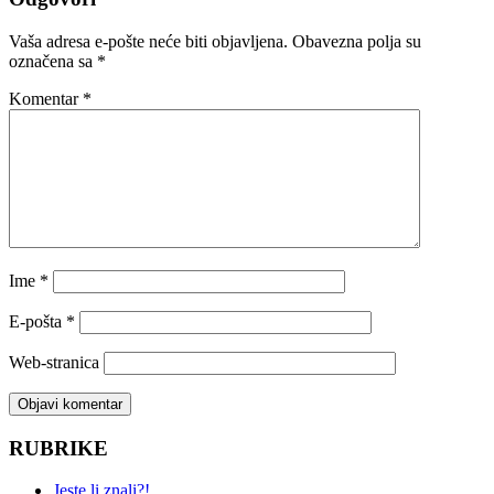
Vaša adresa e-pošte neće biti objavljena.
Obavezna polja su
označena sa
*
Komentar
*
Ime
*
E-pošta
*
Web-stranica
RUBRIKE
Jeste li znali?!