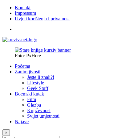
Kontakt
Impressum
Uvjeti korištenja i privatnost
Foto: PxHere
Početna
Zanimljivosti
Jeste li znali?!
Lifestyle
Geek Stuff
Boemski kutak
Film
Glazba
Književnost
Svijet umjetnosti
Najave
×