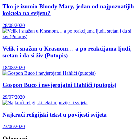
Tko je izumio Bloody Mary, jedan od najpoznatijih
koktela na svijetu?
28/08/2020
Velik i snažan u Krasnom… a po reakcijama ljudi,
sretan i da si živ (Putopis)
18/08/2020
Gospon Buco i nevjerojatni Hahlići (putopis)
29/07/2020
Najkraći religijski tekst u povijesti svijeta
23/06/2020
Odgovori