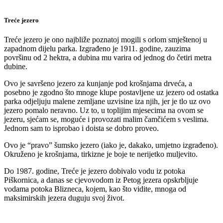
Treće jezero
Treće jezero je ono najbliže poznatoj mogili s orlom smještenoj u
zapadnom dijelu parka. Izgrađeno je 1911. godine, zauzima
površinu od 2 hektra, a dubina mu varira od jednog do četiri metra
dubine.
Ovo je savršeno jezero za kunjanje pod krošnjama drveća, a
posebno je zgodno što mnoge klupe postavljene uz jezero od ostatka
parka odjeljuju malene zemljane uzvisine iza njih, jer je tlo uz ovo
jezero pomalo neravno. Uz to, u toplijim mjesecima na ovom se
jezeru, sjećam se, moguće i provozati malim čamčićem s veslima.
Jednom sam to isprobao i doista se dobro proveo.
Ovo je “pravo” šumsko jezero (iako je, dakako, umjetno izgrađeno).
Okruženo je krošnjama, tirkizne je boje te nerijetko muljevito.
Do 1987. godine, Treće je jezero dobivalo vodu iz potoka
Piškornica, a danas se cjevovodom iz Petog jezera opskrbljuje
vodama potoka Blizneca, kojem, kao što vidite, mnoga od
maksimirskih jezera duguju svoj život.