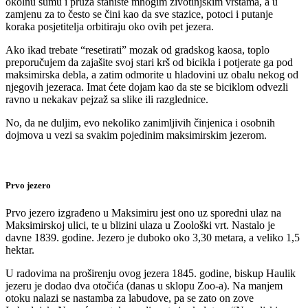
okolnu šumu i pruža stanište mnogim životinjskim vrstama, a u
zamjenu za to često se čini kao da sve stazice, potoci i putanje
koraka posjetitelja orbitiraju oko ovih pet jezera.
Ako ikad trebate “resetirati” mozak od gradskog kaosa, toplo
preporučujem da zajašite svoj stari krš od bicikla i potjerate ga pod
maksimirska debla, a zatim odmorite u hladovini uz obalu nekog od
njegovih jezeraca. Imat ćete dojam kao da ste se biciklom odvezli
ravno u nekakav pejzaž sa slike ili razglednice.
No, da ne duljim, evo nekoliko zanimljivih činjenica i osobnih
dojmova u vezi sa svakim pojedinim maksimirskim jezerom.
Prvo jezero
Prvo jezero izgrađeno u Maksimiru jest ono uz sporedni ulaz na
Maksimirskoj ulici, te u blizini ulaza u Zoološki vrt. Nastalo je
davne 1839. godine. Jezero je duboko oko 3,30 metara, a veliko 1,5
hektar.
U radovima na proširenju ovog jezera 1845. godine, biskup Haulik
jezeru je dodao dva otočića (danas u sklopu Zoo-a). Na manjem
otoku nalazi se nastamba za labudove, pa se zato on zove