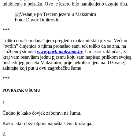
udubljenje u pejzažu. Ovo je jezero bilo namijenjeno uzgoju riba.
Foto: Davor Dmitrović
***
Toliko o našem današnjem pregledu maksimirskih jezera. Većinu
“tvrdih” činjenica o njima pronašao sam, tek toliko da se zna, na
službenoj stranici
www.park-maksimir.hr
. Umjesto zaključak, za
kraj vam ostavljam jednu pjesmu koju sam napisao prilikom svojeg
posljednjeg posjeta Maksimiru, prije nekoliko tjedana. Uživajte, i
zalutajte koji put u ovu zagrebačku šumu.
***
POVRATAK U ŠUMU
1.
Čudno je kako čovjek zaboravi na šumu,
Kako lako i bez otpora napušta sjenu krošanja.
2.