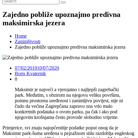
Zajedno pobliže upoznajmo predivna
maksimirska jezera
Home
Zanimljivosti
Zajedno pobliže upoznajmo predivna maksimirska jezera
07/02/2019
10/07/2020
Boris Kvaternik
0
Maksimir je najveći a vjerojatno i najljepši zagrebački
park. Međutim, s obzirom na njegovu veliku površinu,
pomnu prostornu uređenost i zanimljivu povijest, nije ni
čudo da većina Zagrepčana zapravo zna vrlo malo
konkretnih podataka o ovom parku, pa čak i ako pod
njegovim krošnjama često provode slobodno vrijeme.
Primjerice, svi znaju najopćenitije podatke poput onog da je
Maksimir park-šuma uređena u pejzažnom stilu razdoblja engleskog