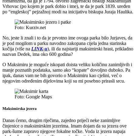
romantizma, da ga je 1794. otvorio zagrebački biskup Maksimilijan
Vrhovac (po kojem je park dobio i ime), te da je park 1839. uređen
po “engleskoj” pejzažnoj modi na inicijativu biskupa Juraja Haulika.
Foto: Kurziv.net
No, jeste li znali i to da je prvotno ime ovoga parka bilo Jurjaves, da
je pod mogilom u parku navodno zakopana cijela jedna starinska
kočija (više na
LINK-u
), ili da najstariji maksimirski hrast, prikladno
nazvan Dedek, ima oko 600 godina?
O Maksimiru je moguće iskopati doista veliku količinu zanimljivih i
manje poznatih podataka, samo ako “kopate” dovoljno duboko. Pa
ipak, danas vam ne bih govorio o Maksimiru kao cjelini, već o
njegovim određenim dijelovima koji su mi posebno prirasli srcu.
Foto: Google Maps
Maksimirska jezera
Danas ćemo, drugim riječima, zajedno prijeći neke zanimljive
činjenice o maksimirskim jezerima. Imam dojam da su jezera ove
park-šume zapravo njegove fokalne točke. Voda iz jezera napaja