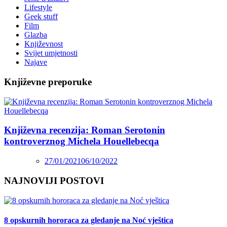
Lifestyle
Geek stuff
Film
Glazba
Književnost
Svijet umjetnosti
Najave
Književne preporuke
Književna recenzija: Roman Serotonin
kontroverznog Michela Houellebecqa
27/01/2021
06/10/2022
NAJNOVIJI POSTOVI
8 opskurnih hororaca za gledanje na Noć vještica