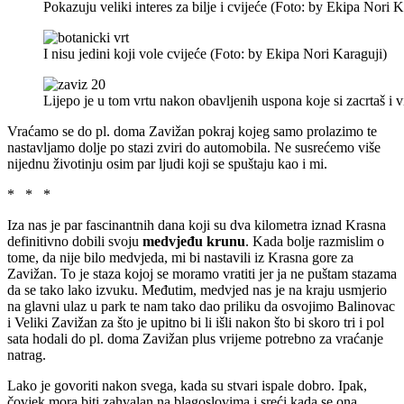
Pokazuju veliki interes za bilje i cvijeće (Foto: by Ekipa Nori K
I nisu jedini koji vole cvijeće (Foto: by Ekipa Nori Karaguji)
Lijepo je u tom vrtu nakon obavljenih uspona koje si zacrtaš i 
Vraćamo se do pl. doma Zavižan pokraj kojeg samo prolazimo te
nastavljamo dolje po stazi zviri do automobila. Ne susrećemo više
nijednu životinju osim par ljudi koji se spuštaju kao i mi.
* * *
Iza nas je par fascinantnih dana koji su dva kilometra iznad Krasna
definitivno dobili svoju
medvjeđu krunu
. Kada bolje razmislim o
tome, da nije bilo medvjeda, mi bi nastavili iz Krasna gore za
Zavižan. To je staza kojoj se moramo vratiti jer ja ne puštam stazama
da se tako lako izvuku. Međutim, medvjed nas je na kraju usmjerio
na glavni ulaz u park te nam tako dao priliku da osvojimo Balinovac
i Veliki Zavižan za što je upitno bi li išli nakon što bi skoro tri i pol
sata hodali do pl. doma Zavižan plus vrijeme potrebno za vraćanje
natrag.
Lako je govoriti nakon svega, kada su stvari ispale dobro. Ipak,
čovjek mora biti zahvalan na blagoslovima i sreći kada se ona