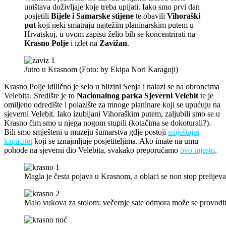
uništava doživljaje koje treba upijati. Iako smo prvi dan
posjetili
Bijele i Samarske stijene
te obavili
Vihoraški
put
koji neki smatraju najtežim planinarskim putem u
Hrvatskoj, u ovom zapisu želio bih se koncentrirati na
Krasno Polje
i izlet na
Zavižan
.
Jutro u Krasnom (Foto: by Ekipa Nori Karaguji)
Krasno Polje idilično je selo u blizini Senja i nalazi se na obroncima
Velebita. Središte je to
Nacionalnog parka Sjeverni Velebit
te je
omiljeno odredište i polazište za mnoge planinare koji se upućuju na
sjeverni Velebit. Iako izubijani Vihoraškim putem, zaljubili smo se u
Krasno čim smo u njega nogom stupili (kotačima se dokoturali?).
Bili smo smješteni u muzeju šumarstva gdje postoji
smještajni
kapacitet
koji se iznajmljuje posjetiteljima. Ako imate na umu
pohode na sjeverni dio Velebita, svakako preporučamo
ovo mjesto
.
Magla je česta pojava u Krasnom, a oblaci se non stop prelijev
Malo vukova za stolom: večernje sate odmora može se provodit