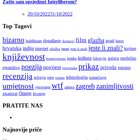
Zašto sam opsjednut Interliberom?
20/10/2022
31/10/2022
Top Tagovi
bizarno
film
glazba
grad
događanje
buddhizam
horor
dojmovi
jeste li znali?
hrvatska
indija
knjige
internet
japan
jeste li znali
izložba
književnost
kultura
najava
lifestyle
neobično
kritika
kontroverzno
prikaz
poezija
povijest
priroda
putopis
pjesništvo
preporuka
recenzija
tehnologija
religija
tumačenje
retro
roman
wtf
umjetnost
zagreb
zanimljivosti
vjerovanja
zabava
čitanje
znanost
životinje
PRATITE NAS
Najnovije priče