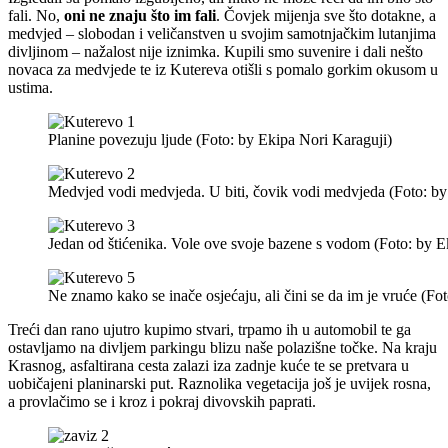
fali. No,
oni ne znaju što im fali
. Čovjek mijenja sve što dotakne, a
medvjed – slobodan i veličanstven u svojim samotnjačkim lutanjima
divljinom – nažalost nije iznimka. Kupili smo suvenire i dali nešto
novaca za medvjede te iz Kutereva otišli s pomalo gorkim okusom u
ustima.
Planine povezuju ljude (Foto: by Ekipa Nori Karaguji)
Medvjed vodi medvjeda. U biti, čovik vodi medvjeda (Foto: by
Jedan od štićenika. Vole ove svoje bazene s vodom (Foto: by E
Ne znamo kako se inače osjećaju, ali čini se da im je vruće (Fo
Treći dan rano ujutro kupimo stvari, trpamo ih u automobil te ga
ostavljamo na divljem parkingu blizu naše polazišne točke. Na kraju
Krasnog, asfaltirana cesta zalazi iza zadnje kuće te se pretvara u
uobičajeni planinarski put. Raznolika vegetacija još je uvijek rosna,
a provlačimo se i kroz i pokraj divovskih paprati.