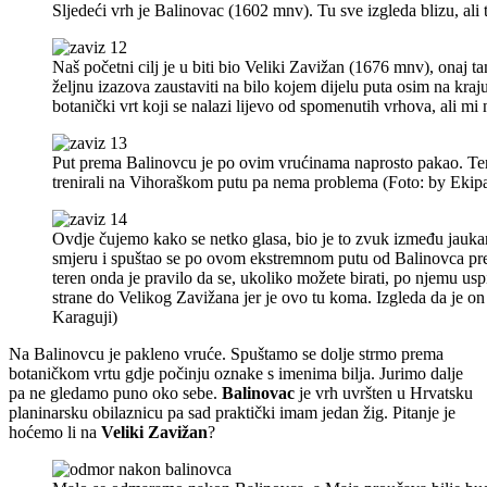
Sljedeći vrh je Balinovac (1602 mnv). Tu sve izgleda blizu, ali
Naš početni cilj je u biti bio Veliki Zavižan (1676 mnv), onaj
željnu izazova zaustaviti na bilo kojem dijelu puta osim na kraj
botanički vrt koji se nalazi lijevo od spomenutih vrhova, ali m
Put prema Balinovcu je po ovim vrućinama naprosto pakao. Teren j
trenirali na Vihoraškom putu pa nema problema (Foto: by Ekip
Ovdje čujemo kako se netko glasa, bio je to zvuk između jaukanj
smjeru i spuštao se po ovom ekstremnom putu od Balinovca pre
teren onda je pravilo da se, ukoliko možete birati, po njemu us
strane do Velikog Zavižana jer je ovo tu koma. Izgleda da je 
Karaguji)
Na Balinovcu je pakleno vruće. Spuštamo se dolje strmo prema
botaničkom vrtu gdje počinju oznake s imenima bilja. Jurimo dalje
pa ne gledamo puno oko sebe.
Balinovac
je vrh uvršten u Hrvatsku
planinarsku obilaznicu pa sad praktički imam jedan žig. Pitanje je
hoćemo li na
Veliki Zavižan
?