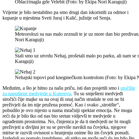
Oblaci/magla grle Velebit (Foto: by Ekipa Nori Karaguji)
Vrijeme je bilo nestabilno pa smo drugi dan iskoristili za odmor i
kupanje u mjestima Sveti Juraj i Kalić, južnije od Senja.
Meteorolozi su nas malo zeznuli te je uz more dan bio predivan, 
Nori Karaguji)
Stali smo uz utvrdu Nehaj, prošetali malo po parku, ali nam se n
Karaguji)
Nehajski topovi pod kneginečkom kontrolom (Foto: by Ekipa N
Međutim, a što je bitno za našu priču, isti dan posjetili smo i
utočište
za napuštene medvjede u Kuterevu
. Tu su smješteni medvjeđi
siročići čije majke su na ovaj ili onaj način stradale te oni ne bi
preživjeli da im nije pružena pomoć. Kao i svako „sirotište“,
pobudilo je ovo mjesto u nama mračniji spektar emocija. Ne mogu
reći da je bilo tko od nas bio sretan vidjevši te medvjede u
ograđenim prostorima. No, činjenica je da ti medvjedi ne bi mogli
preživjeti u divljini jer su se previše navikli na čovjeka, njegove
mirise te razvili ovisnost o hranjenju onime što im čovjek ponudi.
Izgledali su pomalo izgubljeno, ali nitko ne može reći da im bilo što