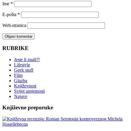
Ime
*
E-pošta
*
Web-stranica
RUBRIKE
Jeste li znali?!
Lifestyle
Geek stuff
Film
Glazba
Književnost
Svijet umjetnosti
Najave
Književne preporuke