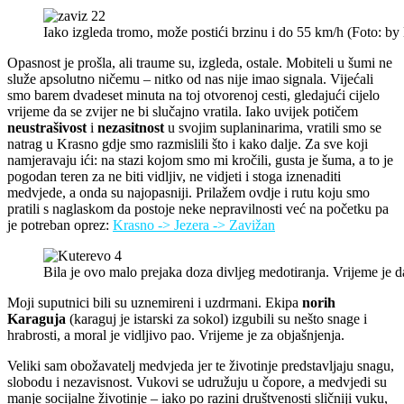
Iako izgleda tromo, može postići brzinu i do 55 km/h (Foto: by
Opasnost je prošla, ali traume su, izgleda, ostale. Mobiteli u šumi ne
služe apsolutno ničemu – nitko od nas nije imao signala. Vijećali
smo barem dvadeset minuta na toj otvorenoj cesti, gledajući cijelo
vrijeme da se zvijer ne bi slučajno vratila. Iako uvijek potičem
neustrašivost
i
nezasitnost
u svojim suplaninarima, vratili smo se
natrag u Krasno gdje smo razmislili što i kako dalje. Za sve koji
namjeravaju ići: na stazi kojom smo mi kročili, gusta je šuma, a to je
pogodan teren za ne biti vidljiv, ne vidjeti i stoga iznenaditi
medvjede, a onda su najopasniji. Prilažem ovdje i rutu koju smo
pratili s naglaskom da postoje neke nepravilnosti već na početku pa
je potreban oprez:
Krasno -> Jezera -> Zavižan
Bila je ovo malo prejaka doza divljeg medotiranja. Vrijeme je 
Moji suputnici bili su uznemireni i uzdrmani. Ekipa
norih
Karaguja
(karaguj je istarski za sokol) izgubili su nešto snage i
hrabrosti, a moral je vidljivo pao. Vrijeme je za objašnjenja.
Veliki sam obožavatelj medvjeda jer te životinje predstavljaju snagu,
slobodu i nezavisnost. Vukovi se udružuju u čopore, a medvjedi su
manje socijalne životinje – iako po razini društvenosti sličniji vuku,