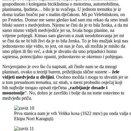
gospodinom i kolegama biciklistima o motorima, automobilima,
planinama, ljudima… bilo je tu svačega. U jednom trenutku je iz
doma izašao bračni par s malim dječakom. Mi po Velebitiskom, on
po Fruteku. Domar me samo gledao kad sam mu rekao da smo imali
bliski susret s medvjedom. Njemu se čini da je to bila ženka, a da mi
samo nismo vidjeli medvjediće jer su, hvala bogu planine, na
vrijeme pobjegli. Kimao sam glavom u znak neodobravanja jer mi
se čini da ne bi bili živi da je to bila ženka. To je bio mužjak koji nas
jednostavno nije vidio, to jest, on nas je čuo, ali možda je mislio da
smo plijen ili što već, a dok je shvatio da smo pripadnici homo
sapiensa, potencijalno opasni, jednostavno se okrenuo i pobjegao.
Nevjerojatno je ovo što ću napisati, ali činilo nam se da mnogi
planinari, ovako u teoriji barem, priželjkuju slične susrete –
žele
vidjeti medvjeda u divljini
. Osobno možda i mogu to shvatiti jer se
u tom presudnom trenutku, uz strah, u meni probudio osjećaj koji
bih najbolje mogao opisati riječima „
razbijanje dosade i
monotonije
“. No, dobro je završilo i bolje da na tome ostavimo tu
medvjeđu priču.
Prva stanica nam je vrh Velika kosa (1622 mnv) pa onda valja s
Ekipa Nori Karaguji)