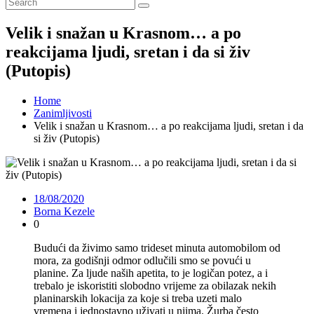
Velik i snažan u Krasnom… a po
reakcijama ljudi, sretan i da si živ
(Putopis)
Home
Zanimljivosti
Velik i snažan u Krasnom… a po reakcijama ljudi, sretan i da
si živ (Putopis)
18/08/2020
Borna Kezele
0
Budući da živimo samo trideset minuta automobilom od
mora, za godišnji odmor odlučili smo se povući u
planine. Za ljude naših apetita, to je logičan potez, a i
trebalo je iskoristiti slobodno vrijeme za obilazak nekih
planinarskih lokacija za koje si treba uzeti malo
vremena i jednostavno uživati u njima. Žurba često