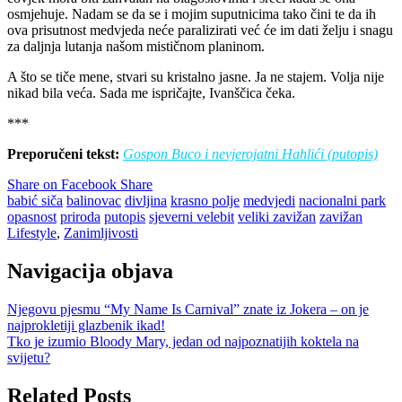
osmjehuje. Nadam se da se i mojim suputnicima tako čini te da ih
ova prisutnost medvjeda neće paralizirati već će im dati želju i snagu
za daljnja lutanja našom mističnom planinom.
A što se tiče mene, stvari su kristalno jasne. Ja ne stajem. Volja nije
nikad bila veća. Sada me ispričajte, Ivanščica čeka.
***
Preporučeni tekst:
Gospon Buco i nevjerojatni Hahlići (putopis)
Share on Facebook
Share
babić siča
balinovac
divljina
krasno polje
medvjedi
nacionalni park
opasnost
priroda
putopis
sjeverni velebit
veliki zavižan
zavižan
Lifestyle
,
Zanimljivosti
Navigacija objava
Njegovu pjesmu “My Name Is Carnival” znate iz Jokera – on je
najprokletiji glazbenik ikad!
Tko je izumio Bloody Mary, jedan od najpoznatijih koktela na
svijetu?
Related Posts