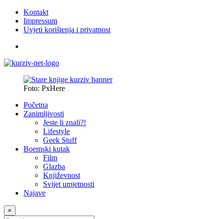
Kontakt
Impressum
Uvjeti korištenja i privatnost
Foto: PxHere
Početna
Zanimljivosti
Jeste li znali?!
Lifestyle
Geek Stuff
Boemski kutak
Film
Glazba
Književnost
Svijet umjetnosti
Najave
×