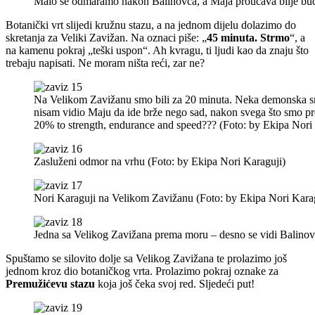
Malo se odmaramo nakon Balinovca, a Maja proučava bilje buduć
Botanički vrt slijedi kružnu stazu, a na jednom dijelu dolazimo do
skretanja za Veliki Zavižan. Na oznaci piše: „
45 minuta. Strmo
“, a
na kamenu pokraj „teški uspon“. Ah kvragu, ti ljudi kao da znaju što
trebaju napisati. Ne moram ništa reći, zar ne?
Na Velikom Zavižanu smo bili za 20 minuta. Neka demonska sna
nisam vidio Maju da ide brže nego sad, nakon svega što smo pro
20% to strength, endurance and speed??? (Foto: by Ekipa Nori
Zasluženi odmor na vrhu (Foto: by Ekipa Nori Karaguji)
Nori Karaguji na Velikom Zavižanu (Foto: by Ekipa Nori Kara
Jedna sa Velikog Zavižana prema moru – desno se vidi Balinov
Spuštamo se silovito dolje sa Velikog Zavižana te prolazimo još
jednom kroz dio botaničkog vrta. Prolazimo pokraj oznake za
Premužićevu stazu
koja još čeka svoj red. Sljedeći put!