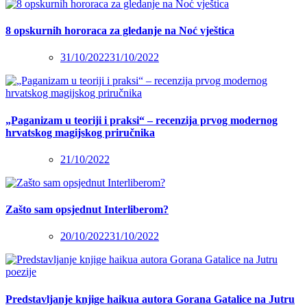
8 opskurnih hororaca za gledanje na Noć vještica
31/10/2022
31/10/2022
„Paganizam u teoriji i praksi“ – recenzija prvog modernog
hrvatskog magijskog priručnika
21/10/2022
Zašto sam opsjednut Interliberom?
20/10/2022
31/10/2022
Predstavljanje knjige haikua autora Gorana Gatalice na Jutru