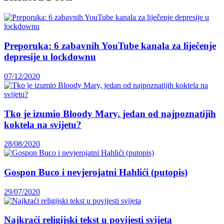
Preporuka: 6 zabavnih YouTube kanala za liječenje
depresije u lockdownu
07/12/2020
Tko je izumio Bloody Mary, jedan od najpoznatijih
koktela na svijetu?
28/08/2020
Gospon Buco i nevjerojatni Hahlići (putopis)
29/07/2020
Najkraći religijski tekst u povijesti svijeta