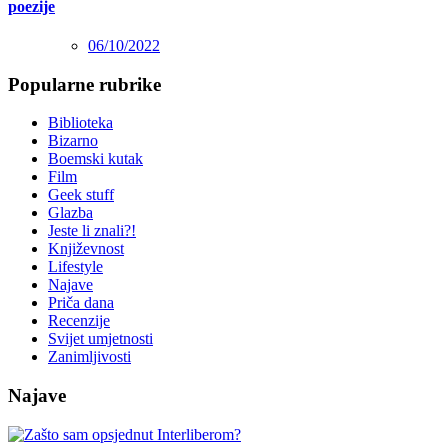
poezije
06/10/2022
Popularne rubrike
Biblioteka
Bizarno
Boemski kutak
Film
Geek stuff
Glazba
Jeste li znali?!
Književnost
Lifestyle
Najave
Priča dana
Recenzije
Svijet umjetnosti
Zanimljivosti
Najave