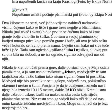
Ima napuštenih kućica na kraju Krasnog (Foto: by Ekipa Nori 
Napuštamo asfalt i počinje planinarski put (Foto: by Ekipa Nor
Dva kilometra na stazi, već jedno vrijeme nabirući nadmorsku
visinu, čujemo kako se lišće i grane tresu negdje u blizini staze.
Nikola (naš trkač i skaut) bio je prvi te se čučnuo kako bi kroz
granje bolje vidio što to šuška. Čuo sam u svojoj planinarskoj
karijeri mnogo ptica koje pomiču grane i buče, ali ovo je bilo nešto
veće i koturalo se ravno prema nama. Osjetio sam kako mi srce tuče
brže i jače. Tada sam ugledao
„plišana“ uha i njušku
, ali ovaj put
su ona bila na slobodi, a ne iza ograde, sigurno odvajajući nas od
njih.
Nikola je krenuo trčati prema gore, dalje po stazi, dok je Maja ostala
paralizirana, a ja sam uspio uzviknuti:
„Jebote, medvjed!“
te sam
krajičkom oka tražio batinu iako nisam siguran čemu bi poslužila.
Medvjed nije bio prevelik te se u galopu, vidjevši nas, polukružno
okrenuo i nestao u šumi. Procjena je da je udaljenost između nas i
njega bila između 10 i 15 metara, dakle
JAKO
blizu. Krenuli smo
dalje uzbrdo i uskoro izašli na makadamsku cestu koja siječe
planinarsku stazu. Niz cestu smo ga vidjeli kako trči dalje od nas,
onim karakterističnim medvjeđim trkom. Mogu samo reći da je brz,
nevjerojatno brz.