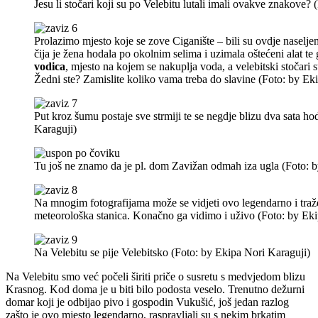
Jesu li stočari koji su po Velebitu lutali imali ovakve znakove?
Prolazimo mjesto koje se zove Ciganište – bili su ovdje naselje
čija je žena hodala po okolnim selima i uzimala oštećeni alat te
vodica
, mjesto na kojem se nakuplja voda, a velebitski stočari 
Žedni ste? Zamislite koliko vama treba do slavine (Foto: by Ek
Put kroz šumu postaje sve strmiji te se negdje blizu dva sata h
Karaguji)
Tu još ne znamo da je pl. dom Zavižan odmah iza ugla (Foto: 
Na mnogim fotografijama može se vidjeti ovo legendarno i traž
meteorološka stanica. Konačno ga vidimo i uživo (Foto: by Eki
Na Velebitu se pije Velebitsko (Foto: by Ekipa Nori Karaguji)
Na Velebitu smo već počeli širiti priče o susretu s medvjedom blizu
Krasnog. Kod doma je u biti bilo podosta veselo. Trenutno dežurni
domar koji je odbijao pivo i gospodin Vukušić, još jedan razlog
zašto je ovo mjesto legendarno, raspravljali su s nekim brkatim