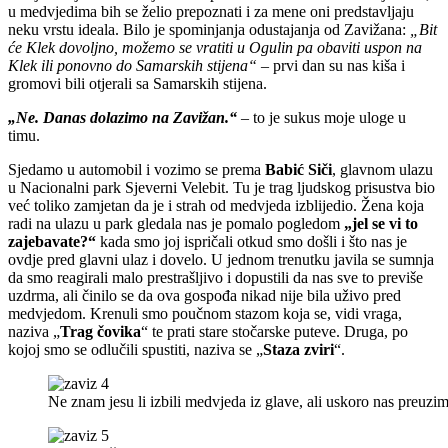
u medvjedima bih se želio prepoznati i za mene oni predstavljaju
neku vrstu ideala. Bilo je spominjanja odustajanja od Zavižana:
„Bit
će Klek dovoljno, možemo se vratiti u Ogulin pa obaviti uspon na
Klek ili ponovno do Samarskih stijena“
– prvi dan su nas kiša i
gromovi bili otjerali sa Samarskih stijena.
„Ne. Danas dolazimo na Zavižan.“
– to je sukus moje uloge u
timu.
Sjedamo u automobil i vozimo se prema
Babić Siči
, glavnom ulazu
u Nacionalni park Sjeverni Velebit. Tu je trag ljudskog prisustva bio
već toliko zamjetan da je i strah od medvjeda izblijedio. Žena koja
radi na ulazu u park gledala nas je pomalo pogledom
„jel se vi to
zajebavate?“
kada smo joj ispričali otkud smo došli i što nas je
ovdje pred glavni ulaz i dovelo. U jednom trenutku javila se sumnja
da smo reagirali malo prestrašljivo i dopustili da nas sve to previše
uzdrma, ali činilo se da ova gospođa nikad nije bila uživo pred
medvjedom. Krenuli smo poučnom stazom koja se, vidi vraga,
naziva „
Trag čovika
“ te prati stare stočarske puteve. Druga, po
kojoj smo se odlučili spustiti, naziva se „
Staza zviri
“.
Ne znam jesu li izbili medvjeda iz glave, ali uskoro nas preuzim