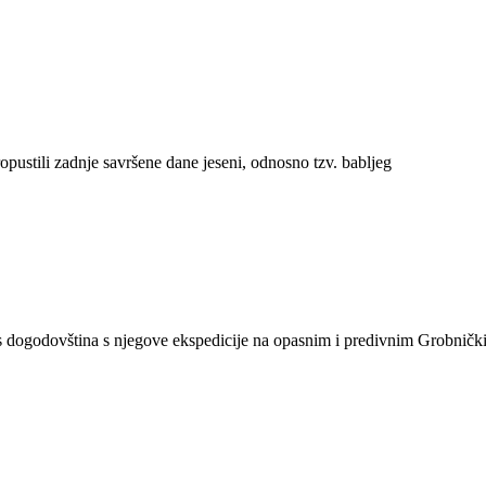
ropustili zadnje savršene dane jeseni, odnosno tzv. babljeg
is dogodovština s njegove ekspedicije na opasnim i predivnim Grobnič