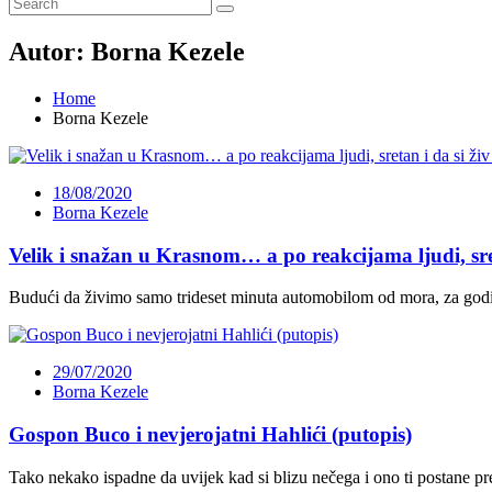
Autor:
Borna Kezele
Home
Borna Kezele
18/08/2020
Borna Kezele
Velik i snažan u Krasnom… a po reakcijama ljudi, sret
Budući da živimo samo trideset minuta automobilom od mora, za godiš
29/07/2020
Borna Kezele
Gospon Buco i nevjerojatni Hahlići (putopis)
Tako nekako ispadne da uvijek kad si blizu nečega i ono ti postane pr