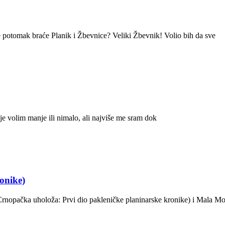
potomak braće Planik i Žbevnice? Veliki Žbevnik! Volio bih da sve
 volim manje ili nimalo, ali najviše me sram dok
ronike)
rnopačka uholoža: Prvi dio pakleničke planinarske kronike) i Mala Moči