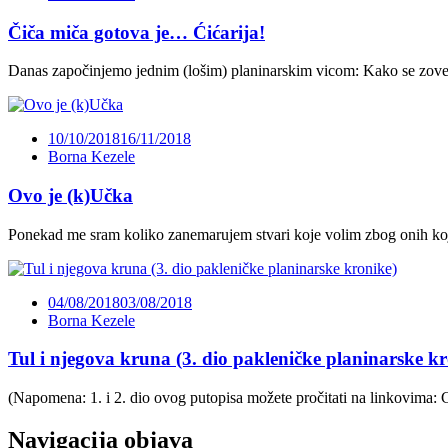
Čiča miča gotova je… Ćićarija!
Danas započinjemo jednim (lošim) planinarskim vicom: Kako se zove 
10/10/2018
16/11/2018
Borna Kezele
Ovo je (k)Učka
Ponekad me sram koliko zanemarujem stvari koje volim zbog onih koje
04/08/2018
03/08/2018
Borna Kezele
Tul i njegova kruna (3. dio pakleničke planinarske k
(Napomena: 1. i 2. dio ovog putopisa možete pročitati na linkovima: C
Navigacija objava