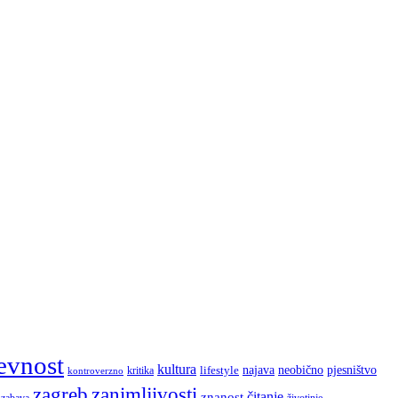
evnost
kultura
najava
lifestyle
neobično
pjesništvo
kritika
kontroverzno
zagreb
zanimljivosti
čitanje
znanost
zabava
životinje