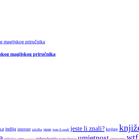
tskog magijskog priručnika
knjiž
jeste li znali?
ka
indija
knjige
internet
japan
jeste li znali
izložba
a
wtf
umjetnost
tehnologija
religija
tumačenje
retro
vjerovanja
roman