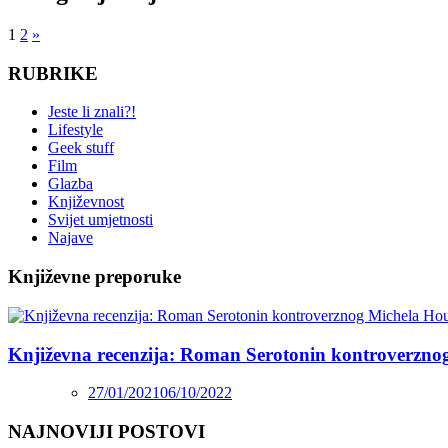
1
2
»
RUBRIKE
Jeste li znali?!
Lifestyle
Geek stuff
Film
Glazba
Književnost
Svijet umjetnosti
Najave
Književne preporuke
Književna recenzija: Roman Serotonin kontroverzno
27/01/2021
06/10/2022
NAJNOVIJI POSTOVI