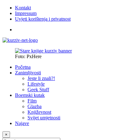
Kontakt
Impressum
Uvjeti korištenja i privatnost
Foto: PxHere
Početna
Zanimljivosti
Jeste li znali?!
Lifestyle
Geek Stuff
Boemski kutak
Film
Glazba
Književnost
Svijet umjetnosti
Najave
×