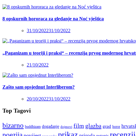
8 opskurnih hororaca za gledanje na Noć vještica
31/10/2022
31/10/2022
„Paganizam u teoriji i praksi“ – recenzija prvog modernog hrva
21/10/2022
Zašto sam opsjednut Interliberom?
20/10/2022
31/10/2022
Top Tagovi
bizarno
film
glazba
hrvats
grad
događanje
buddhizam
horor
dojmovi
recenzij
prikaz
poezija
povijest
priroda
putopis