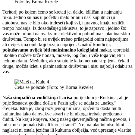
Foto: by Borna Kezele
Teritorij po kojem ćemo se kretati je, dakle, idiličan u najmanju
ruku. Jedino su nas u početku malo brinuli naši suputnici (u
autobusu nas je bilo oko trideset) koji svi, naravno, imaju različit
tempo hodanja. Iz dosadašnjeg iskustva, to je zapravo i jedino što
vas može brinuti na ovakvim kolektivnim pohodima s planinarskim
društvima. Tempo bi se uvijek trebao prilagoditi onim najsporijima,
ali uvijek ima onih koji brzaju naprijed. Unatoč kondiciji,
pokušavamo uvijek biti maksimalno kolegijalni
makar, teoretski,
ukoliko možete brže hodati, možete, logično, i više toga vidjeti u
jednom danu. Međutim, ako smatrate kako nemate strpljenja čekati
druge, možda izleti s planinarskim društvima i nisu najbolji odabir za
vas.
Čeka se polazak (Foto: by Borna Kezele)
Naša
simpatična vodičkinja Larisa
porijeklom je Ruskinja, ali je
prije šesnaest godina došla u Pazin gdje se udala za „našeg“
čovjeka. Istra je, zbog razvijenog turizma, općenito dosta multi-
kulturalna tako da ovakve stvari ne bi nikoga trebale pretjerano
čuditi. Na kraju krajeva, zbog našeg sjevernjačkog načina govora, i
mi smo se pomalo isticali kao „stranci“. No, na planini nisu bitni
naglasci ni ostala jezična ili kulturna obilježja, već uprezanje vlastite