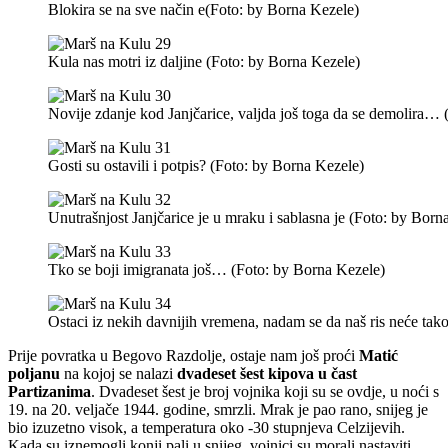
Blokira se na sve način e(Foto: by Borna Kezele)
Kula nas motri iz daljine (Foto: by Borna Kezele)
Novije zdanje kod Janjčarice, valjda još toga da se demolira…
Gosti su ostavili i potpis? (Foto: by Borna Kezele)
Unutrašnjost Janjčarice je u mraku i sablasna je (Foto: by Born
Tko se boji imigranata još… (Foto: by Borna Kezele)
Ostaci iz nekih davnijih vremena, nadam se da naš ris neće tak
Prije povratka u Begovo Razdolje, ostaje nam još proći
Matić
poljanu
na kojoj se nalazi
dvadeset šest kipova u čast
Partizanima
. Dvadeset šest je broj vojnika koji su se ovdje, u noći s
19. na 20. veljače 1944. godine, smrzli. Mrak je pao rano, snijeg je
bio izuzetno visok, a temperatura oko -30 stupnjeva Celzijevih.
Kada su iznemogli konji pali u snijeg, vojnici su morali nastaviti