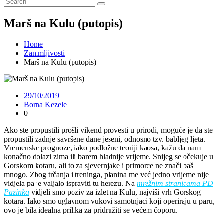
Marš na Kulu (putopis)
Home
Zanimljivosti
Marš na Kulu (putopis)
29/10/2019
Borna Kezele
0
Ako ste propustili prošli vikend provesti u prirodi, moguće je da ste
propustili zadnje savršene dane jeseni, odnosno tzv. babljeg ljeta.
Vremenske prognoze, iako podložne teoriji kaosa, kažu da nam
konačno dolazi zima ili barem hladnije vrijeme. Snijeg se očekuje u
Gorskom kotaru, ali to za sjevernjake i primorce ne znači baš
mnogo. Zbog trčanja i treninga, planina me već jedno vrijeme nije
vidjela pa je valjalo ispraviti tu herezu. Na
mrežnim stranicama PD
Pazinka
vidjeli smo poziv za izlet na Kulu, najviši vrh Gorskog
kotara. Iako smo uglavnom vukovi samotnjaci koji operiraju u paru,
ovo je bila idealna prilika za pridružiti se većem čoporu.