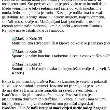
nositi teret sami. Sto pedeset vojnika je preživjelo te su krenuli dalje.
Među vojnicima je bilo i
sedamnaest žena
od kojih nijedna nije
umrla. Jedna od njih bila je trudna. Kasnije je rodila sina i nazvala
ga Ratimir. Mi, s druge strane i u nekom drugom, boljem vremenu,
sunčali smo se ovdje na Matić poljani kraj spomenika te uskoro
krenuli prema našoj početnoj i krajnjoj točki – restoranu Planinski
Raj gdje nas je čekala okrjepa i autobus.
Matić poljana i dvadeset i šest kipova od kojih je jedan pao (F
Spomenik palim borcima s radovima djece iz osnovne škole (F
Sumnjam da bi čovjek ovako spokojno ležao ovdje da je veljač
Kezele)
Ekipa iz planinarskog društva Pazinka izuzetno je vesela, a pokazali
su se i kao sposobni suputnici. Izuzetno mi je drago da je na kraju
do nas došla i Larisa te nas zamolila za savjet u svezi izleta na
Ivanščicu, našu planinarsku
alma mater
. Povezat ćemo je s
planinarskim društvom iz Varaždina ili Ivanca, ali već i sâm na umu
imam jednu zanimljivu dvodnevnu rutu po našoj zagorskoj
Ivanščici. Tako će
naši Istrijani moći vidjeti djelić našeg Zagorja
.