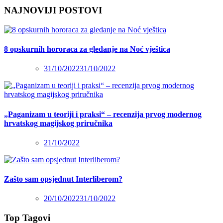
NAJNOVIJI POSTOVI
8 opskurnih hororaca za gledanje na Noć vještica
31/10/2022
31/10/2022
„Paganizam u teoriji i praksi“ – recenzija prvog modernog
hrvatskog magijskog priručnika
21/10/2022
Zašto sam opsjednut Interliberom?
20/10/2022
31/10/2022
Top Tagovi