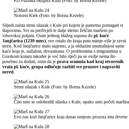
PD Pazinka okupira Kulu (Foto: by Borna Kezele)
Notorni Klek (Foto: by Borna Kezele)
Slijedi zaista strmi silazak s Kule pri kojem je pametno pomagati si
štapovima. Svi su preživjeli te dalje idemo žešćim maršem po
vrbovskoj poljani. Osim jednog blažeg uspona do
pl. kuće
Janjčarica (1239 mnv)
, sve ostalo do kraja puta manje-više je ravni
teren. Kod Janjčarice malo stajemo, a ja obilazim unutrašnjost same
kuće koja je, nažalost, devastirana. O problemima s imigrantima u
Gorskom kotaru također je već bilo riječi pa se ovdje nema što
posebno za dodati, osim da je
prava sramota kad kraj otvorenih
vrata pl. kuće, grupa odlučuje razbiti sve prozore i napraviti
nered
.
Strmi silazak s Kule (Foto: by Borna Kezele)
Čim smo se oslobodili silaska s Kule, opako smo počeli maršira
Evo nas kod Janjčarice koja danas umjesto prozora ima drvene