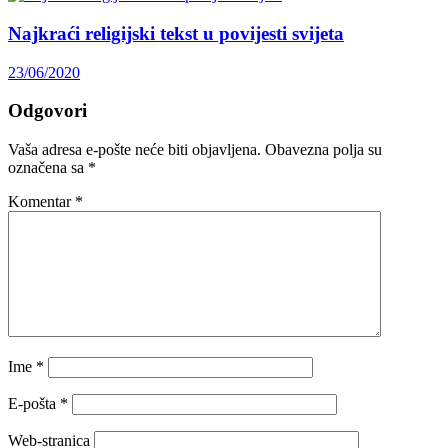
Najkraći religijski tekst u povijesti svijeta
23/06/2020
Odgovori
Vaša adresa e-pošte neće biti objavljena.
Obavezna polja su
označena sa
*
Komentar
*
Ime
*
E-pošta
*
Web-stranica