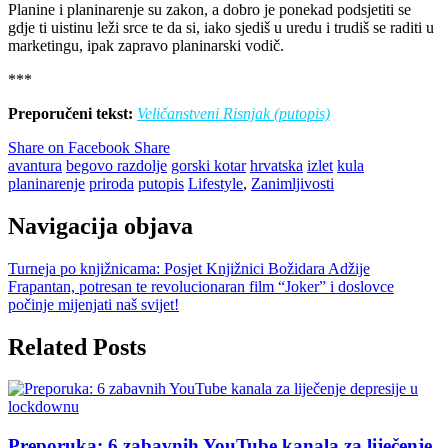
Planine i planinarenje su zakon, a dobro je ponekad podsjetiti se
gdje ti uistinu leži srce te da si, iako sjediš u uredu i trudiš se raditi u
marketingu, ipak zapravo planinarski vodič.
***
Preporučeni tekst:
Veličanstveni Risnjak (putopis)
Share on Facebook
Share
avantura
begovo razdolje
gorski kotar
hrvatska
izlet
kula
planinarenje
priroda
putopis
Lifestyle
,
Zanimljivosti
Navigacija objava
Turneja po knjižnicama: Posjet Knjižnici Božidara Adžije
Frapantan, potresan te revolucionaran film “Joker” i doslovce
počinje mijenjati naš svijet!
Related Posts
Preporuka: 6 zabavnih YouTube kanala za liječenje