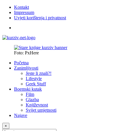
Kontakt
Impressum
Uvjeti korištenja i privatnost
Foto: PxHere
Početna
Zanimljivosti
Jeste li znali?!
Lifestyle
Geek Stuff
Boemski kutak
Film
Glazba
Književnost
Svijet umjetnosti
Najave
×