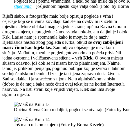
Pogledi idu i prema vrhuncima, a neki od nas misle da je ovo 
stijenama
– još jednom mjestu koje valja obići (Foto: by Borna
Riječi slabo, a fotografije malo bolje opisuju poglede s vrha i
osjećaje koji se u vama kovitlaju kad ste na ovakvim izuzetnim
mjestima. More oblaka i magle s jedne strane, općina Ravna Gora u
drugom smjeru, nepregledne šume svuda uokolo, a u daljini je i otok
Krk. Larisa nam je spomenula kako je moguće da je naziv
Bjelolasica nastao zbog pogleda s Krka, otkud se
ovaj zabijeljeni
masiv činio kao bijela las
. Zanimljivo objašnjenje u svakom
slučaju. Međutim, meni je pogled gotovo odmah počela privlačiti
jedna ogromna i veličanstvena stijena –
vrh Klek
. O ovom mjestu
slušam odavno, još dok se ni nisam bavio planinarenjem. Naime,
tamo je, prilikom penjanja, poginuo bubnjar koji je svirao u tatinom
srednjoškolskom bendu. Uzela je ta stijena zapravo dosta života.
Sad se, dakle, i ja susrećem s njom. Ne u alpinističkom smislu
(dobro je da moja baka neće čitati ovaj tekst jer ne koristi Internet!),
naravno. Na listi stvari koje vrijedi vidjeti, Klek sad ima svoje
sigurno mjesto.
Općina Ravna Gora u daljini, pogledi se otvaraju (Foto: by Bo
Još malo u istom smjeru (Foto: by Borna Kezele)