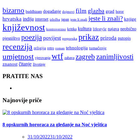
bizarno
film
glazba
grad
događanje
buddhizam
horor
dojmovi
jeste li znali?
hrvatska
indija
knjige
internet
japan
jeste li znali
izložba
književnost
kultura
najava
lifestyle
neobično
kritika
kontroverzno
prikaz
poezija
povijest
priroda
putopis
pjesništvo
preporuka
recenzija
tehnologija
religija
tumačenje
retro
roman
wtf
umjetnost
zagreb
zanimljivosti
vjerovanja
zabava
čitanje
znanost
životinje
PRATITE NAS
Najnovije priče
8 opskurnih hororaca za gledanje na Noć vještica
31/10/2022
31/10/2022