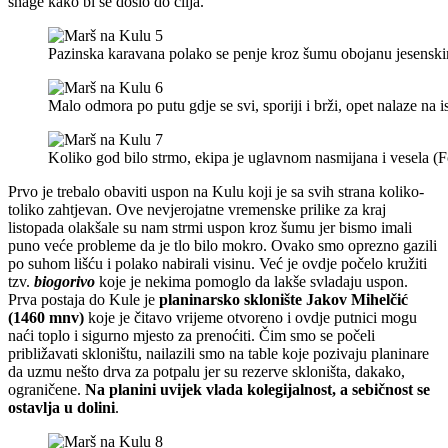
snage kako bi se došlo do cilja.
Pazinska karavana polako se penje kroz šumu obojanu jesensk
Malo odmora po putu gdje se svi, sporiji i brži, opet nalaze na
Koliko god bilo strmo, ekipa je uglavnom nasmijana i vesela (
Prvo je trebalo obaviti uspon na Kulu koji je sa svih strana koliko-
toliko zahtjevan. Ove nevjerojatne vremenske prilike za kraj
listopada olakšale su nam strmi uspon kroz šumu jer bismo imali
puno veće probleme da je tlo bilo mokro. Ovako smo oprezno gazili
po suhom lišću i polako nabirali visinu. Već je ovdje počelo kružiti
tzv.
biogorivo
koje je nekima pomoglo da lakše svladaju uspon.
Prva postaja do Kule je
planinarsko sklonište Jakov Mihelčić
(1460 mnv)
koje je čitavo vrijeme otvoreno i ovdje putnici mogu
naći toplo i sigurno mjesto za prenoćiti. Čim smo se počeli
približavati skloništu, nailazili smo na table koje pozivaju planinare
da uzmu nešto drva za potpalu jer su rezerve skloništa, dakako,
ograničene.
Na planini uvijek vlada kolegijalnost, a sebičnost se
ostavlja u dolini
.