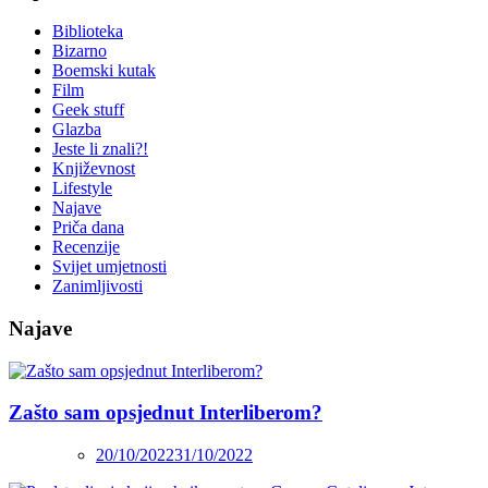
Biblioteka
Bizarno
Boemski kutak
Film
Geek stuff
Glazba
Jeste li znali?!
Književnost
Lifestyle
Najave
Priča dana
Recenzije
Svijet umjetnosti
Zanimljivosti
Najave
Zašto sam opsjednut Interliberom?
20/10/2022
31/10/2022