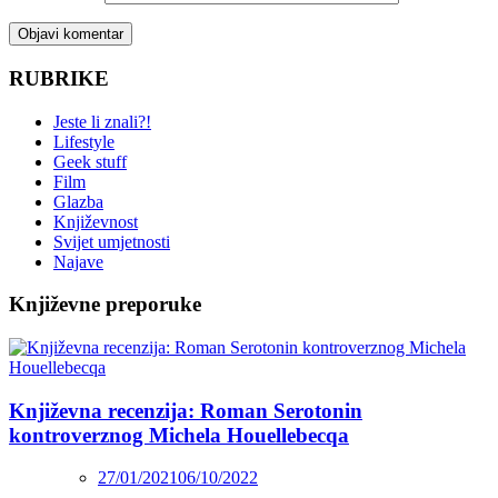
RUBRIKE
Jeste li znali?!
Lifestyle
Geek stuff
Film
Glazba
Književnost
Svijet umjetnosti
Najave
Književne preporuke
Književna recenzija: Roman Serotonin
kontroverznog Michela Houellebecqa
27/01/2021
06/10/2022