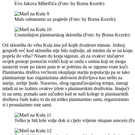
Evo Jakova Mihelčića (Foto: by Borna Kezele)
Malo odmaramo uz poglede (Foto: by Borna Kezele)
Unutrašnjost planinarskog skloništa (Foto: by Borna Kezele)
Od skloništa do vrha Kula ima još kojih dvadeset minuta. Jednoj
gospođi već kod skloništa nije bilo najbolje, ali mislim da se na kraju
popela do vrha? Nisam do kraja siguran, ali za ovakve slučajeve
uvijek postoje pomoćni vodiči koji se onda s onima koji ne mogu
nastaviti vrate po istom putu te se pobrinu da se sigurno vrate kući.
Planinarska društva većinom okupljaju stariju populaciju pa se tako
planinarenje kao organizirana aktivnost doživljava kao nešto za
starije, zrelije ljude. Naravno, zbog ograničavajućeg tempa, mnogi
mladi ni ne izabiru ovakve izlete s planinarskim društvima. Imajući
to na umu, pomalo sam začuđen kad se naši kolege iz planinarskih
društava čude kako to da mi toliko planinarimo sami, organiziramo
si i pronalazimo rute sami.
Teško je biti loše volje dok si cijelo vrijeme okupan suncem (F