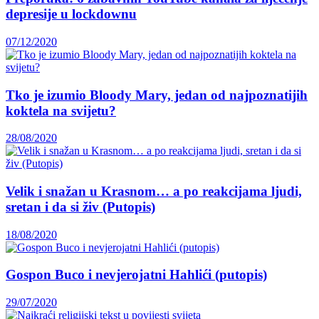
depresije u lockdownu
07/12/2020
Tko je izumio Bloody Mary, jedan od najpoznatijih
koktela na svijetu?
28/08/2020
Velik i snažan u Krasnom… a po reakcijama ljudi,
sretan i da si živ (Putopis)
18/08/2020
Gospon Buco i nevjerojatni Hahlići (putopis)
29/07/2020