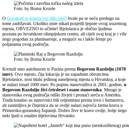
Foto: by Borna Kezele
O
Gorskom je kotaru već bilo riječi
hvale pa se neću predugo na
tome zadržavati. Ukoliko niste nikad posjetili ljepote ovog izuzetnog
mjesta, OBVEZNO to učinite! Bjelolasica je obično ljudima
poznata po hrvatskom olimpijskom centru, ali cijeli ovaj kraj je i više
nego pogodan za planinarenje, a moguće su i lakše šetnje po
poljanama ovog područja.
Foto: by Borna Kezele
Krenuli smo autobusom iz Pazina prema
Begovom Razdolju (1078
mnv)
. Ovo mjesto, čija lokacija je na zapadnim obroncima
Bjelolasice, nosi titulu jedinog naseljenog mjesta u Hrvatskoj, a koje
se nalazi iznad 1000 mnv. Po popisu stanovništva iz 2001. godine,
u
Begovom Razdolju živi četrdeset i osam stanovnika
. Mnogo je
stanovnika ovog područja otišlo živjeti i pronaći sreću u Ameriku.
Tradicionalno su stanovnici bili orijentirani prema lovu i šumarstvu,
ali zanimljiva je činjenica da se ovdje nalazi najveća farma krava u
Primorsko-goranskoj županiji. Dobro žive te krave ovdje, bolje nego
neki ljudi u ostalim dijelovima Hrvatske.