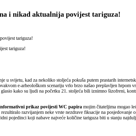
a i nikad aktualnija povijest tariguza!
povijest tariguza!
e u svijetu, kad za nekoliko stoljeća pokuša putem prastarih internetskih
 ovakvom e-arheološkom scenariju vrlo brzo našao preplavljen hrpom vrl
asio kako su ljudi na početku 21. stoljeća bili iznimno šizofreni, kont
informativni prikaz povijesti WC papira
mojim čitateljima mogao leći
eta rezultiralo razvijanjem neke vrste nezdrave fiksacije na posjedovanj
ovidni pojedinci koji nabave najveće količine tariguza biti u stanju naj