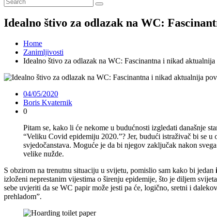
Idealno štivo za odlazak na WC: Fascinantn
Home
Zanimljivosti
Idealno štivo za odlazak na WC: Fascinantna i nikad aktualnija 
04/05/2020
Boris Kvaternik
0
Pitam se, kako li će nekome u budućnosti izgledati današnje stanj
“Veliku Covid epidemiju 2020.”? Jer, budući istraživač bi se u
svjedočanstava. Moguće je da bi njegov zaključak nakon svega gl
velike nužde.
S obzirom na trenutnu situaciju u svijetu, pomislio sam kako bi jedan
izloženi neprestanim vijestima o širenju epidemije, što je diljem svij
sebe uvjeriti da se WC papir može jesti pa će, logično, sretni i dalek
prehladom”.