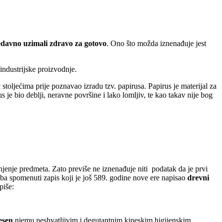
davno uzimali zdravo za gotovo
. Ono što možda iznenađuje jest
industrijske proizvodnje.
 stoljećima prije poznavao izradu tzv. papirusa. Papirus je materijal za
s je bio deblji, neravne površine i lako lomljiv, te kao takav nije bog
jenje predmeta. Zato previše ne iznenađuje niti podatak da je prvi
eba spomenuti zapis koji je još 589. godine nove ere napisao
drevni
 piše:
esen
njemu neshvatljivim i degutantnim kineskim higijenskim