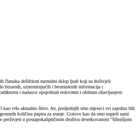
 članaka dešifrirati mentalni sklop ljudi koji su doživjeli
o bizarnih, uznemirujućih i besmislenih informacija i
radiktorni i nadasve opsjednuti redovitim i obilnim obavljanjem
 kao vrlo aktualno štivo. Jer, posljednjih smo mjeseci svi zajedno bili
e ogromnih količina papira za sranje. Gotovo kao da smo uspjeli sami
dulje preživjeti u postapokaliptičnom društvu desetkovanom “šišmišjom