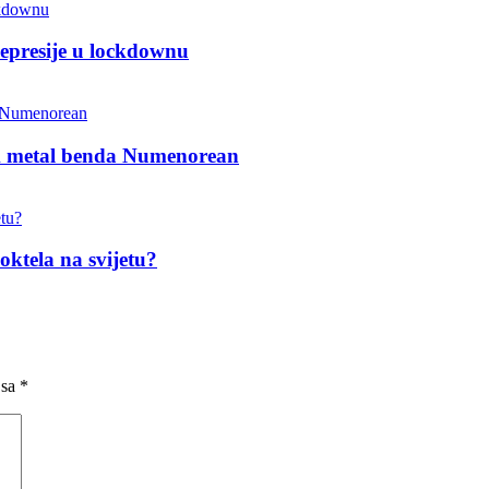
depresije u lockdownu
k metal benda Numenorean
oktela na svijetu?
 sa
*