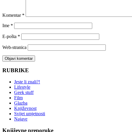
Komentar
*
Ime
*
E-pošta
*
Web-stranica
RUBRIKE
Jeste li znali?!
Lifestyle
Geek stuff
Film
Glazba
Književnost
Svijet umjetnosti
Najave
Književne preporuke