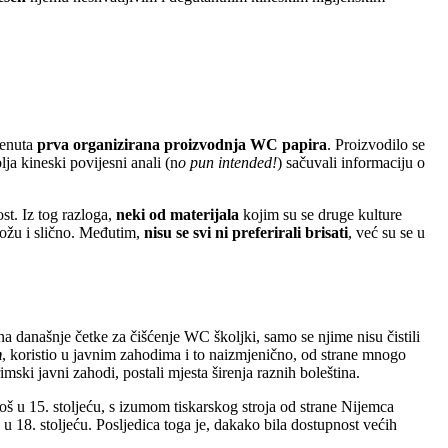
renuta
prva organizirana proizvodnja WC papira
. Proizvodilo se
ja kineski povijesni anali (n
o pun intended!
) sačuvali informaciju o
st. Iz tog razloga,
neki od materijala
kojim su se druge kulture
 kožu i slično. Međutim,
nisu se svi ni preferirali brisati
, već su se u
 današnje četke za čišćenje WC školjki, samo se njime nisu čistili
m
, koristio u javnim zahodima i to naizmjenično, od strane mnogo
ki javni zahodi, postali mjesta širenja raznih boleština.
još u 15. stoljeću, s izumom tiskarskog stroja od strane Nijemca
u 18. stoljeću. Posljedica toga je, dakako bila dostupnost većih