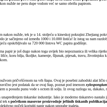
akon nužde ne peru dupe vodom već se samo obrišu papirom.
om nakon nužde, tek je u 14. stoljeću u kineskoj pokrajini Zhejiang pok
o je sačinjeno od između 1000 i 10.000 listića! Iz istog su nam razdobl
jeću opskrbljivalo sa 720 000 listova WC papira godišnje.
 papir je još dugo nakon toga uvijek bio nepoznanica ili velika rijetko
lišće, koru bilja, školjke, kamenje, šljunak, pijesak, travu, životinjsku
rukom.
užvom pričvršćenom na vrh štapa. Ovaj je posebni zahodski alat ličio na
stravično jest podatak da se ovaj štap, poznat pod imenom
xylospongiu
 u posudu punu vode s octom ili solju. Iz ovog razloga su, dakako, rims
 s unapređenjem tiskarske industrije. Iako je moderno tiskarstvo nastalo 
al tek
s početkom masovne proizvodnje jeftinih tiskanih publikacija
lektivno počeli koristiti papir nakon uporabe toaleta.