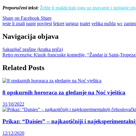
Preporučeni tekst:
Želite li prakticirati jogu uz psovanje i ispijanje pi
Share on Facebook
Share
jeste li znali
papir
povijest
šekret
tariguz
toalet
velika nužda
wc
zaniml
Navigacija objava
Sakupljač prašine (kratka priča)
Retro recenzija: Klasik francuske komedije, “Žandar iz Saint-Tropeza
Related Posts
8 opskurnih hororaca za gledanje na Noć vještica
31/10/2022
Prikaz: “Daisies” – najkaotičniji i najeksperimentalni
12/12/2020