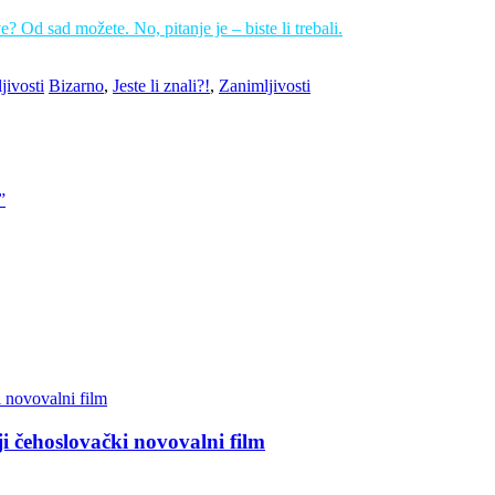
ve? Od sad možete. No, pitanje je – biste li trebali.
jivosti
Bizarno
,
Jeste li znali?!
,
Zanimljivosti
”
ji čehoslovački novovalni film