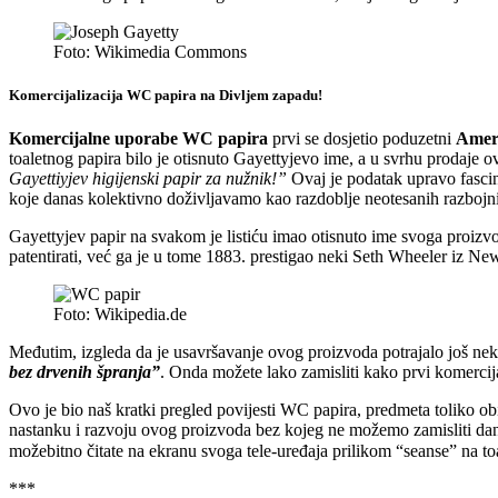
Foto: Wikimedia Commons
Komercijalizacija WC papira na Divljem zapadu!
Komercijalne uporabe WC papira
prvi se dosjetio poduzetni
Amer
toaletnog papira bilo je otisnuto Gayettyjevo ime, a u svrhu prodaje 
Gayettiyjev higijenski papir za nužnik!”
Ovaj je podatak upravo fasci
koje danas kolektivno doživljavamo kao razdoblje neotesanih razbojni
Gayettyjev papir na svakom je listiću imao otisnuto ime svoga proizvo
patentirati, već ga je u tome 1883. prestigao neki Seth Wheeler iz Ne
Foto: Wikipedia.de
Međutim, izgleda da je usavršavanje ovog proizvoda potrajalo još nek
bez drvenih špranja”
. Onda možete lako zamisliti kako prvi komercija
Ovo je bio naš kratki pregled povijesti WC papira, predmeta toliko obi
nastanku i razvoju ovog proizvoda bez kojeg ne možemo zamisliti današn
možebitno čitate na ekranu svoga tele-uređaja prilikom “seanse” na to
***