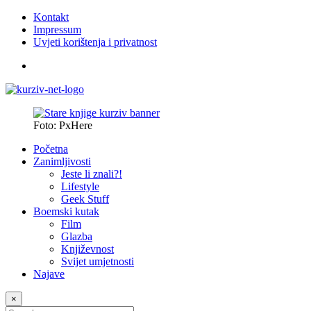
Kontakt
Impressum
Uvjeti korištenja i privatnost
Foto: PxHere
Početna
Zanimljivosti
Jeste li znali?!
Lifestyle
Geek Stuff
Boemski kutak
Film
Glazba
Književnost
Svijet umjetnosti
Najave
×