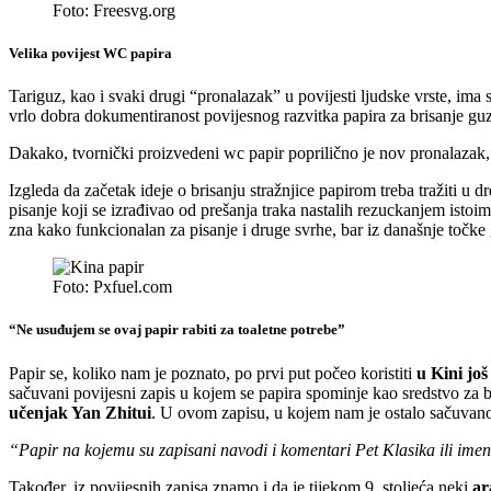
Foto: Freesvg.org
Velika povijest WC papira
Tariguz, kao i svaki drugi “pronalazak” u povijesti ljudske vrste, ima 
vrlo dobra dokumentiranost povijesnog razvitka papira za brisanje guz
Dakako, tvornički proizvedeni wc papir poprilično je nov pronalazak, 
Izgleda da začetak ideje o brisanju stražnjice papirom treba tražiti u d
pisanje koji se izrađivao od prešanja traka nastalih rezuckanjem istoi
zna kako funkcionalan za pisanje i druge svrhe, bar iz današnje točke 
Foto: Pxfuel.com
“Ne usuđujem se ovaj papir rabiti za toaletne potrebe”
Papir se, koliko nam je poznato, po prvi put počeo koristiti
u Kini još
sačuvani povijesni zapis u kojem se papira spominje kao sredstvo za 
učenjak Yan Zhitui
. U ovom zapisu, u kojem nam je ostalo sačuva
“Papir na kojemu su zapisani navodi i komentari Pet Klasika ili imen
Također, iz povijesnih zapisa znamo i da je tijekom 9. stoljeća neki
ar