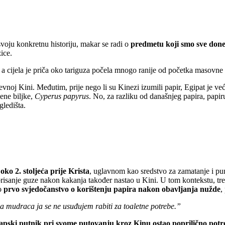
svoju konkretnu historiju, makar se radi o
predmetu koji smo sve done
ice.
a cijela je priča oko tariguza počela mnogo ranije od početka masovne 
revnoj Kini. Međutim, prije nego li su Kinezi izumili papir, Egipat je već
mene biljke,
Cyperus papyrus
. No, za razliku od današnjeg papira, papiru
gledišta.
 oko 2. stoljeća prije Krista
, uglavnom kao sredstvo za zamatanje i pun
brisanje guze nakon kakanja također nastao u Kini. U tom kontekstu, tr
no
prvo svjedočanstvo o korištenju papira nakon obavljanja nužde
,
a mudraca ja se ne usuđujem rabiti za toaletne potrebe.”
apski putnik pri svome putovanju kroz Kinu ostao poprilično potr