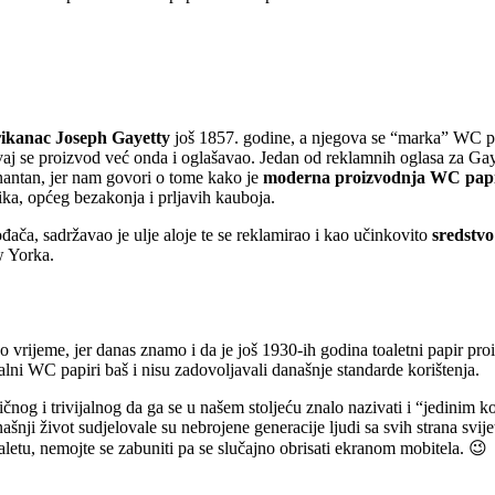
ikanac Joseph Gayetty
još 1857. godine, a njegova se “marka” WC pa
ovaj se proizvod već onda i oglašavao. Jedan od reklamnih oglasa za Gay
nantan, jer nam govori o tome kako je
moderna proizvodnja WC papir
ka, općeg bezakonja i prljavih kauboja.
đača, sadržavao je ulje aloje te se reklamirao i kao učinkovito
sredstvo
w Yorka.
o vrijeme, jer danas znamo i da je još 1930-ih godina toaletni papir 
lni WC papiri baš i nisu zadovoljavali današnje standarde korištenja.
čnog i trivijalnog da ga se u našem stoljeću znalo nazivati i “jedinim k
ji život sudjelovale su nebrojene generacije ljudi sa svih strana svijet
aletu, nemojte se zabuniti pa se slučajno obrisati ekranom mobitela. 😉