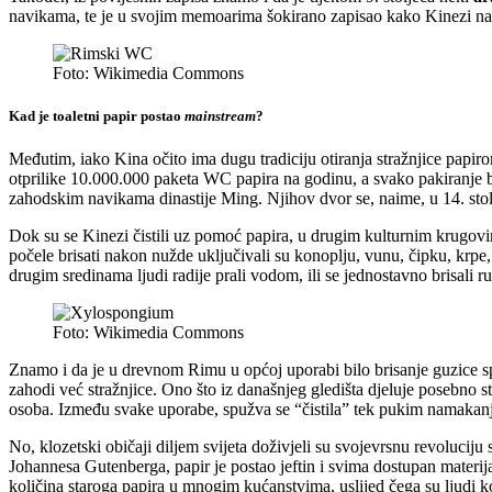
navikama, te je u svojim memoarima šokirano zapisao kako Kinezi n
Foto: Wikimedia Commons
Kad je toaletni papir postao
mainstream
?
Međutim, iako Kina očito ima dugu tradiciju otiranja stražnjice papir
otprilike 10.000.000 paketa WC papira na godinu, a svako pakiranje bil
zahodskim navikama dinastije Ming. Njihov dvor se, naime, u 14. stol
Dok su se Kinezi čistili uz pomoć papira, u drugim kulturnim krugovima
počele brisati nakon nužde uključivali su konoplju, vunu, čipku, krpe, 
drugim sredinama ljudi radije prali vodom, ili se jednostavno brisali 
Foto: Wikimedia Commons
Znamo i da je u drevnom Rimu u općoj uporabi bilo brisanje guzice sp
zahodi već stražnjice. Ono što iz današnjeg gledišta djeluje posebno 
osoba. Između svake uporabe, spužva se “čistila” tek pukim namakanjem
No, klozetski običaji diljem svijeta doživjeli su svojevrsnu revoluciju
Johannesa Gutenberga, papir je postao jeftin i svima dostupan materij
količina staroga papira u mnogim kućanstvima, uslijed čega su ljudi ko