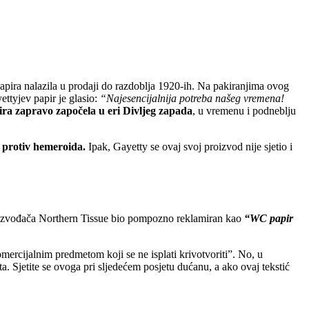
pira nalazila u prodaji do razdoblja 1920-ih. Na pakiranjima ovog
ettyjev papir je glasio:
“Najesencijalnija potreba našeg vremena!
a zapravo započela u eri Divljeg zapada
, u vremenu i podneblju
 protiv hemeroida.
Ipak, Gayetty se ovaj svoj proizvod nije sjetio i
proizvođača Northern Tissue bio pompozno reklamiran kao
“WC papir
omercijalnim predmetom koji se ne isplati krivotvoriti”. No, u
a. Sjetite se ovoga pri sljedećem posjetu dućanu, a ako ovaj tekstić