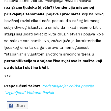
naslova same zbirke.
Posvajanje neba
označava
razigranu ljudsku (dječju?) tendenciju misaonog
prisvajanja fenomena, pojava i predmeta
koji na nekoj
bazičnoj razini nikad neće postati dio našeg intimnog i
subjektivnog iskustva, u smislu da nikad nećemo biti u
stanju sagledati svijet iz kuta drugih stvari i pojava koje
se nalaze van samih. No, začuđujuća je karakteristika
ljudskog uma ta da ga upravo ta nemogućnost
“stapanja” s vlastitom životnom sredinom
tjera u
personifikacijom obojene žive svjetove iz mašte koji
su doista i uistinu NAŠI
.
***
Preporučeni tekst:
Predstavljanje: Zbirka poezije
“Izgubljena” Vedrane Pavlak
Share