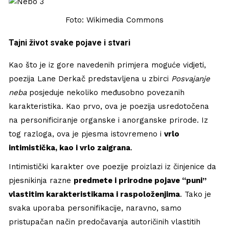
Foto: Wikimedia Commons
Tajni život svake pojave i stvari
Kao što je iz gore navedenih primjera moguće vidjeti,
poezija Lane Derkač predstavljena u zbirci
Posvajanje
neba
posjeduje nekoliko međusobno povezanih
karakteristika. Kao prvo, ova je poezija usredotočena
na personificiranje organske i anorganske prirode. Iz
tog razloga, ova je pjesma istovremeno i
vrlo
intimistička, kao i vrlo zaigrana
.
Intimistički karakter ove poezije proizlazi iz činjenice da
pjesnikinja razne
predmete i prirodne pojave “puni”
vlastitim karakteristikama i raspoloženjima
. Tako je
svaka uporaba personifikacije, naravno, samo
pristupačan način predočavanja autoričinih vlastitih