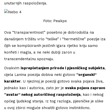
unutarnjih raspoloženja.
Foto: Peakpx
Ova “transparentnost” posebno je dobrodošla na
današnjem tržištu vrlo “teške” i “hermetične” poezije iza
čijih se kompliciranih jezičnih igara rijetko kriju samo
konfeti i magla, a ne neki dublji zaron u
transcendentalnu spoznaju.
Ovakvim
isprepletanjem prirode i pjesničkog subjekta
,
cijela Lanina poezija dobiva neki gotovo
“organski”
karakter
. U njezinoj je poeziji gotovo svaka pojava živa,
jednako kao i autorica, zato jer je
svaka pojava zapravo
“avatar” nekog autoričinog raspoloženja
, kao i nekog
općeg ljudskog stanja. Iz tog razloga, pjesničke je slike
u ovoj zbirci moguće shvatiti gotovo instinktivno.