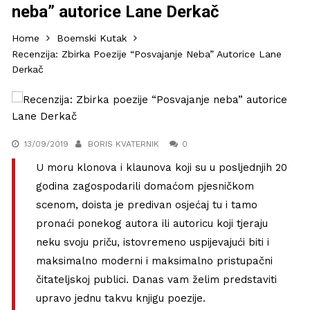
neba” autorice Lane Derkač
Home
Boemski Kutak
Recenzija: Zbirka Poezije “Posvajanje Neba” Autorice Lane
Derkač
13/09/2019
BORIS KVATERNIK
0
U moru klonova i klaunova koji su u posljednjih 20
godina zagospodarili domaćom pjesničkom
scenom, doista je predivan osjećaj tu i tamo
pronaći ponekog autora ili autoricu koji tjeraju
neku svoju priču, istovremeno uspijevajući biti i
maksimalno moderni i maksimalno pristupačni
čitateljskoj publici. Danas vam želim predstaviti
upravo jednu takvu knjigu poezije.