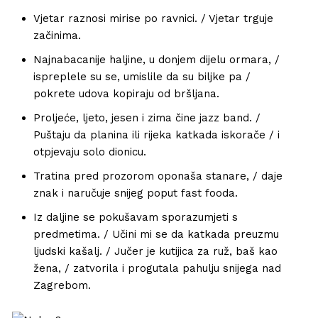
Vjetar raznosi mirise po ravnici. / Vjetar trguje
začinima.
Najnabacanije haljine, u donjem dijelu ormara, /
ispreplele su se, umislile da su biljke pa /
pokrete udova kopiraju od bršljana.
Proljeće, ljeto, jesen i zima čine jazz band. /
Puštaju da planina ili rijeka katkada iskorače / i
otpjevaju solo dionicu.
Tratina pred prozorom oponaša stanare, / daje
znak i naručuje snijeg poput fast fooda.
Iz daljine se pokušavam sporazumjeti s
predmetima. / Učini mi se da katkada preuzmu
ljudski kašalj. / Jučer je kutijica za ruž, baš kao
žena, / zatvorila i progutala pahulju snijega nad
Zagrebom.