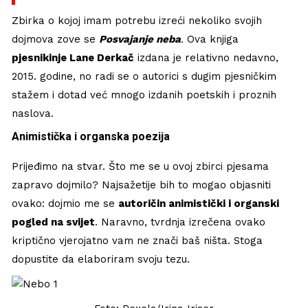
Zbirka o kojoj imam potrebu izreći nekoliko svojih
dojmova zove se
Posvajanje neba
.
Ova knjiga
pjesnikinje Lane Derkač
izdana je relativno nedavno,
2015. godine, no radi se o autorici s dugim pjesničkim
stažem i dotad već mnogo izdanih poetskih i proznih
naslova.
Animistička i organska poezija
Prijeđimo na stvar. Što me se u ovoj zbirci pjesama
zapravo dojmilo? Najsažetije bih to mogao objasniti
ovako: dojmio me se
autoričin animistički i organski
pogled na svijet
. Naravno, tvrdnja izrečena ovako
kriptično vjerojatno vam ne znači baš ništa. Stoga
dopustite da elaboriram svoju tezu.