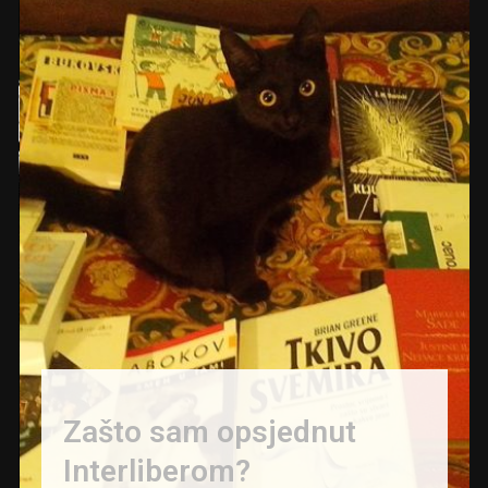
Zašto sam opsjednut
Interliberom?