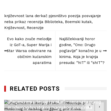
književnost
lana derkač
pjesništvo
poezija
posvajanje
neba
prikaz
recenzija
Biblioteka
,
Boemski kutak
,
Književnost
,
Recenzije
Navigacija
Evo kako zvuče melodije
Najiščekivaniji horor
objava
iz GoT-a, Super Marija i
godine, “Ono: Drugo
Star Warsa odsvirane na
poglavlje” konačno je u
običnim kućanskim
kinima. Koja je krajnja
aparatima
presuda: “hIT” ili “shIT”?
RELATED POSTS
„Paganizam u teoriji i praksi“ – recenzija prvog
‹
›
modernog hrvatskog magijskog priručnika