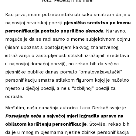
Foto: Pexels/Irina Iriser
Kao prvo, imam potrebu istaknuti kako smatram da je u
najnovijoj hrvatskoj poeziji
pjesničko sredstvo po imenu
personifikacija postalo poprilično
demode
. Naravno,
moguće je da se radi samo o mome subjektivnom dojmu
(nisam upoznat s postojanjem kakvog znanstvenog
istraživanja o zastupljenosti stilskih izražajnih sredstava
u najnovijoj domaćoj poeziji), no rekao bih da većina
pjesničke publike danas pomalo “omalovažavalački”
personifikaciju smatra stilskom figurom kojoj je načelno
mjesto u dječjoj poeziji, a ne u “ozbiljnoj” poeziji za
odrasle.
Međutim, naša današnja autorica Lana Derkač svoje je
Posvajanje neba
u najvećoj mjeri izgradila upravo na
obilatom korištenju personifikacije
. Štoviše, rekao bih
da je u mnogim pjesmama njezine zbirke personifikacija