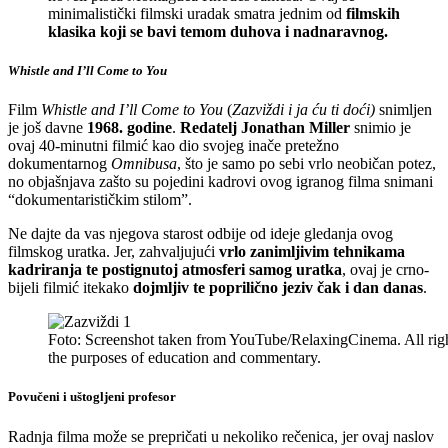
minimalistički filmski uradak smatra jednim od
filmskih
klasika koji se bavi temom duhova i nadnaravnog.
Whistle and I’ll Come to You
Film
Whistle and I’ll Come to You
(
Zazviždi i ja ću ti doći)
snimljen
je još davne
1968. godine
.
Redatelj Jonathan Miller
snimio je
ovaj 40-minutni filmić kao dio svojeg inače pretežno
dokumentarnog
Omnibusa
, što je samo po sebi vrlo neobičan potez,
no objašnjava zašto su pojedini kadrovi ovog igranog filma snimani
“dokumentarističkim stilom”.
Ne dajte da vas njegova starost odbije od ideje gledanja ovog
filmskog uratka. Jer, zahvaljujući
vrlo zanimljivim tehnikama
kadriranja te postignutoj atmosferi samog uratka
, ovaj je crno-
bijeli filmić itekako
dojmljiv te poprilično jeziv čak i dan danas
.
Foto: Screenshot taken from YouTube/RelaxingCinema. All rights
the purposes of education and commentary.
Povučeni i uštogljeni profesor
Radnja filma može se prepričati u nekoliko rečenica, jer ovaj naslov