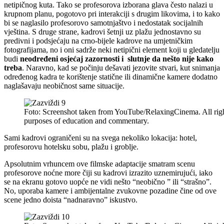
netipičnog kuta. Tako se profesorova izborana glava često nalazi u
krupnom planu, pogotovo pri interakciji s drugim likovima, i to kako
bi se naglasilo profesorovo samotnjaštvo i nedostatak socijalnih
vještina. S druge strane, kadrovi šetnji uz plažu jednostavno su
predivni i podsjećaju na crno-bijele kadrove na umjetničkim
fotografijama, no i oni sadrže neki netipični element koji u gledatelju
budi
neodređeni osjećaj zazornosti i slutnje da nešto nije kako
treba
. Naravno, kad se počinju dešavati jezovite stvari, kut snimanja
određenog kadra te korištenje statične ili dinamične kamere dodatno
naglašavaju neobičnost same situacije.
Foto: Screenshot taken from YouTube/RelaxingCinema. All rights
purposes of education and commentary.
Sami kadrovi ograničeni su na svega nekoliko lokacija: hotel,
profesorovu hotelsku sobu, plažu i groblje.
Apsolutnim vrhuncem ove filmske adaptacije smatram scenu
profesorove noćne more čiji su kadrovi izrazito uznemirujući, iako
se na ekranu gotovo uopće ne vidi nešto “neobično ” ili “strašno”.
No, uporaba kamere i ambijentalne zvukovne pozadine čine od ove
scene jedno doista “nadnaravno” iskustvo.