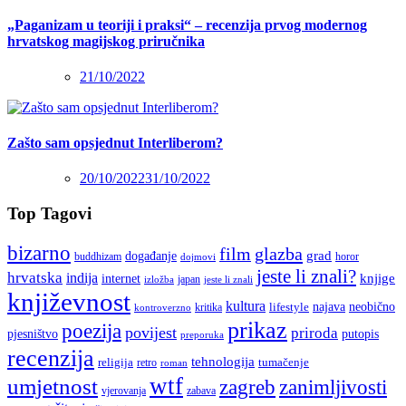
„Paganizam u teoriji i praksi“ – recenzija prvog modernog
hrvatskog magijskog priručnika
21/10/2022
Zašto sam opsjednut Interliberom?
20/10/2022
31/10/2022
Top Tagovi
bizarno
film
glazba
grad
događanje
buddhizam
horor
dojmovi
jeste li znali?
hrvatska
indija
knjige
internet
japan
jeste li znali
izložba
književnost
kultura
najava
lifestyle
neobično
kritika
kontroverzno
prikaz
poezija
povijest
priroda
putopis
pjesništvo
preporuka
recenzija
tehnologija
religija
tumačenje
retro
roman
wtf
umjetnost
zagreb
zanimljivosti
vjerovanja
zabava