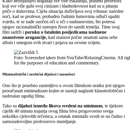
Kako neobjašnjivi događaji sve više eskaliraju, pratimo profesora
koji sve više gubi svoj cinizam i hladnokrvnost kad su u pitanju
priče o duhovima. Cijela situacija doživljava svoj vrhunac naredne
noći, kad se profesor, probuđen čudnim šumovima odluči upaliti
svjetlo, te se nađe suočen oči u oči s nadnaravnim, što potresa
njegov racionalistički ustrojen život do samih temelja. Time ovaj
film sadrži i
poruku o fatalnim posljedicama nadmene
znanstvene arogancije,
kad znanost počne smatrati samu sebe
alfom i omegom svih stvari i pojava na ovome svijetu.
Foto: Screenshot taken from YouTube/RelaxingCinema. All rights
for the purposes of education and commentary.
Minimalistički i neobični dijalozi i monolozi
Ono što je posebno zanimljivo u ovom filmskom uratku jest njegov
proračunati minimalizam kojim se nastoji naglasiti klaustrofobičan i
nadrealan ugođaj filma.
Tako su
dijalozi između likova svedeni na minimum
, te tijekom
cijelih 40 minuta trajanja ovog filma biva progovoreno svega
nekoliko cjelovitih rečenica, a ostatak minutaže svodi se na čudno i
samozadovoljno profesorovo mumljanje.