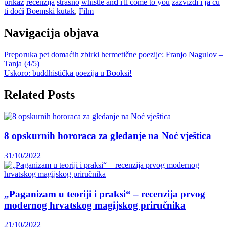
prikaz
recenzija
strašno
whistle and i'll come to you
zazviždi i ja ću
ti doći
Boemski kutak
,
Film
Navigacija objava
Preporuka pet domaćih zbirki hermetične poezije: Franjo Nagulov –
Tanja (4/5)
Uskoro: buddhistička poezija u Booksi!
Related Posts
8 opskurnih hororaca za gledanje na Noć vještica
31/10/2022
„Paganizam u teoriji i praksi“ – recenzija prvog
modernog hrvatskog magijskog priručnika
21/10/2022