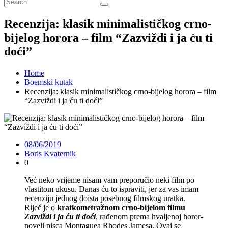
Recenzija: klasik minimalističkog crno-
bijelog horora – film “Zazviždi i ja ću ti
doći”
Home
Boemski kutak
Recenzija: klasik minimalističkog crno-bijelog horora – film
“Zazviždi i ja ću ti doći”
08/06/2019
Boris Kvaternik
0
Već neko vrijeme nisam vam preporučio neki film po
vlastitom ukusu. Danas ću to ispraviti, jer za vas imam
recenziju jednog doista posebnog filmskog uratka.
Riječ je o
kratkometražnom crno-bijelom filmu
Zazviždi i ja ću ti doći
, rađenom prema hvaljenoj horor-
noveli pisca Montaguea Rhodes Jamesa. Ovaj se