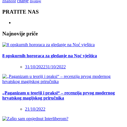
čitanje
znanost
životinje
PRATITE NAS
Najnovije priče
8 opskurnih hororaca za gledanje na Noć vještica
31/10/2022
31/10/2022
„Paganizam u teoriji i praksi“ – recenzija prvog modernog
hrvatskog magijskog priručnika
21/10/2022