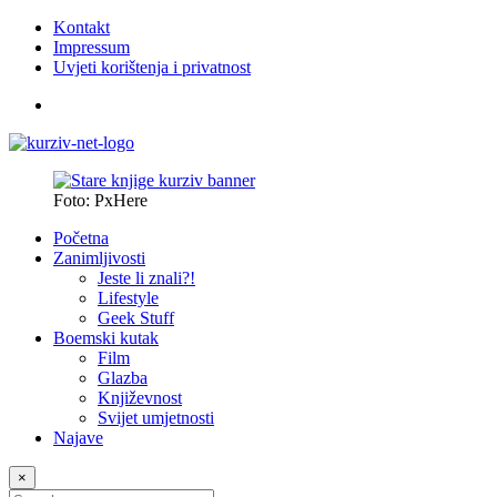
Kontakt
Impressum
Uvjeti korištenja i privatnost
Foto: PxHere
Početna
Zanimljivosti
Jeste li znali?!
Lifestyle
Geek Stuff
Boemski kutak
Film
Glazba
Književnost
Svijet umjetnosti
Najave
×