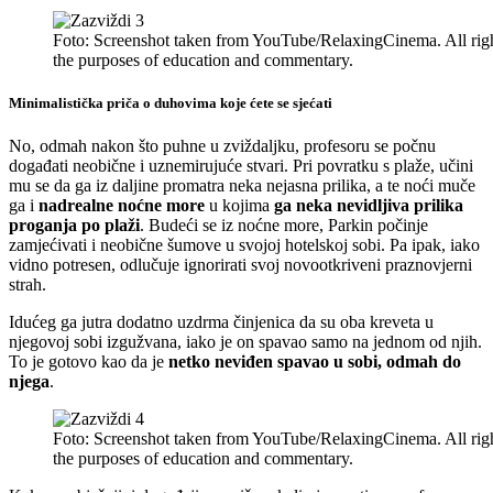
Foto: Screenshot taken from YouTube/RelaxingCinema. All rights
the purposes of education and commentary.
Minimalistička priča o duhovima koje ćete se sjećati
No, odmah nakon što puhne u zviždaljku, profesoru se počnu
događati neobične i uznemirujuće stvari. Pri povratku s plaže, učini
mu se da ga iz daljine promatra neka nejasna prilika, a te noći muče
ga i
nadrealne noćne more
u kojima
ga neka nevidljiva prilika
proganja po plaži
. Budeći se iz noćne more, Parkin počinje
zamjećivati i neobične šumove u svojoj hotelskoj sobi. Pa ipak, iako
vidno potresen, odlučuje ignorirati svoj novootkriveni praznovjerni
strah.
Idućeg ga jutra dodatno uzdrma činjenica da su oba kreveta u
njegovoj sobi izgužvana, iako je on spavao samo na jednom od njih.
To je gotovo kao da je
netko neviđen spavao u sobi, odmah do
njega
.
Foto: Screenshot taken from YouTube/RelaxingCinema. All rights
the purposes of education and commentary.