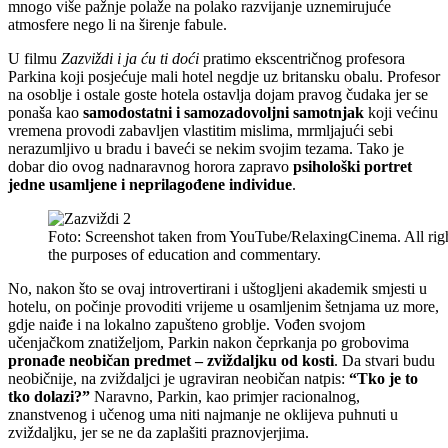
mnogo više pažnje polaže na polako razvijanje uznemirujuće
atmosfere nego li na širenje fabule.
U filmu
Zazviždi i ja ću ti doći
pratimo ekscentričnog profesora
Parkina koji posjećuje mali hotel negdje uz britansku obalu. Profesor
na osoblje i ostale goste hotela ostavlja dojam pravog čudaka jer se
ponaša kao
samodostatni i samozadovoljni samotnjak
koji većinu
vremena provodi zabavljen vlastitim mislima, mrmljajući sebi
nerazumljivo u bradu i baveći se nekim svojim tezama. Tako je
dobar dio ovog nadnaravnog horora zapravo
psihološki portret
jedne usamljene i neprilagođene individue
.
Foto: Screenshot taken from YouTube/RelaxingCinema. All rights
the purposes of education and commentary.
No, nakon što se ovaj introvertirani i uštogljeni akademik smjesti u
hotelu, on počinje provoditi vrijeme u osamljenim šetnjama uz more,
gdje naiđe i na lokalno zapušteno groblje. Vođen svojom
učenjačkom znatiželjom, Parkin nakon čeprkanja po grobovima
pronađe neobičan predmet – zviždaljku od kosti
. Da stvari budu
neobičnije, na zviždaljci je ugraviran neobičan natpis:
“Tko je to
tko dolazi?”
Naravno, Parkin, kao primjer racionalnog,
znanstvenog i učenog uma niti najmanje ne oklijeva puhnuti u
zviždaljku, jer se ne da zaplašiti praznovjerjima.