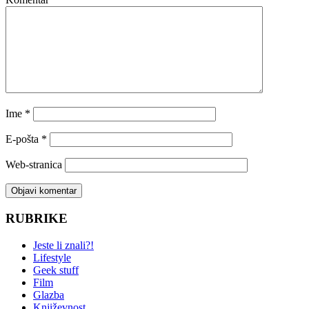
Ime
*
E-pošta
*
Web-stranica
RUBRIKE
Jeste li znali?!
Lifestyle
Geek stuff
Film
Glazba
Književnost