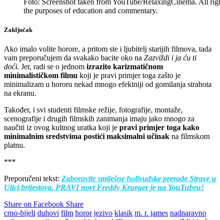
Foto: Screenshot taken from YouTube/RelaxingCinema. All rights
the purposes of education and commentary.
Zaključak
Ako imalo volite horore, a pritom ste i ljubitelj starijih filmova, tada
vam preporučujem da svakako bacite oko na
Zazviždi i ja ću ti
doći.
Jer, radi se o jednom
izrazito karizmatičnom
minimalističkom filmu
koji je pravi primjer toga zašto je
minimalizam u hororu nekad mnogo efektniji od gomilanja strahota
na ekranu.
Također, i svi studenti filmske režije, fotografije, montaže,
scenografije i drugih filmskih zanimanja imaju jako mnogo za
naučiti iz ovog kultnog uratka koji je
pravi primjer toga kako
minimalnim sredstvima postići maksimalni učinak
na filmskom
platnu.
***
Preporučeni tekst:
Zaboravite smiješne holivudske prerade Strave u
Ulici brijestova. PRAVI novi Freddy Krueger je na YouTubeu!
Share on Facebook
Share
crno-bijeli
duhovi
film
horor
jezivo
klasik
m. r. james
nadnaravno