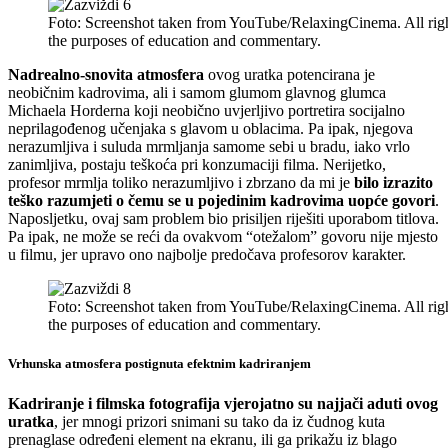
Foto: Screenshot taken from YouTube/RelaxingCinema. All rights
the purposes of education and commentary.
Nadrealno-snovita atmosfera
ovog uratka potencirana je
neobičnim kadrovima, ali i samom glumom glavnog glumca
Michaela Horderna koji neobično uvjerljivo portretira socijalno
neprilagođenog učenjaka s glavom u oblacima. Pa ipak, njegova
nerazumljiva i suluda mrmljanja samome sebi u bradu, iako vrlo
zanimljiva, postaju teškoća pri konzumaciji filma. Nerijetko,
profesor mrmlja toliko nerazumljivo i zbrzano da mi je
bilo izrazito
teško razumjeti o čemu se u pojedinim kadrovima uopće govori
.
Naposljetku, ovaj sam problem bio prisiljen riješiti uporabom titlova.
Pa ipak, ne može se reći da ovakvom “otežalom” govoru nije mjesto
u filmu, jer upravo ono najbolje predočava profesorov karakter.
Foto: Screenshot taken from YouTube/RelaxingCinema. All rights
the purposes of education and commentary.
Vrhunska atmosfera postignuta efektnim kadriranjem
Kadriranje i filmska fotografija vjerojatno su najjači aduti ovog
uratka
, jer mnogi prizori snimani su tako da iz čudnog kuta
prenaglase određeni element na ekranu, ili ga prikažu iz blago