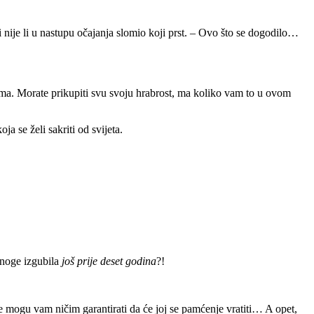
je li u nastupu očajanja slomio koji prst. – Ovo što se dogodilo…
ama. Morate prikupiti svu svoju hrabrost, ma koliko vam to u ovom
a se želi sakriti od svijeta.
 noge izgubila
još prije deset godina
?!
mogu vam ničim garantirati da će joj se pamćenje vratiti… A opet,