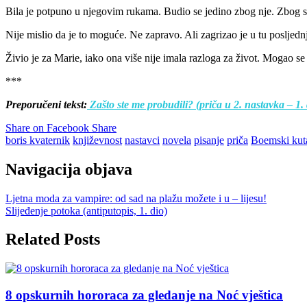
Bila je potpuno u njegovim rukama. Budio se jedino zbog nje. Zbog su
Nije mislio da je to moguće. Ne zapravo. Ali zagrizao je u tu posljedn
Živio je za Marie, iako ona više nije imala razloga za život. Mogao se 
***
Preporučeni tekst:
Zašto ste me probudili? (priča u 2. nastavka – 1. 
Share on Facebook
Share
boris kvaternik
književnost
nastavci
novela
pisanje
priča
Boemski kut
Navigacija objava
Ljetna moda za vampire: od sad na plažu možete i u – lijesu!
Slijeđenje potoka (antiputopis, 1. dio)
Related Posts
8 opskurnih hororaca za gledanje na Noć vještica