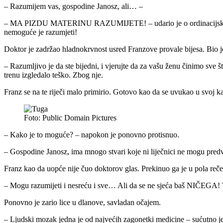
– Razumijem vas, gospodine Janosz, ali… –
– MA PIZDU MATERINU RAZUMIJETE! – udario je o ordinacijski stol ša
nemoguće je razumjeti!
Doktor je zadržao hladnokrvnost usred Franzove provale bijesa. Bio 
– Razumljivo je da ste bijedni, i vjerujte da za vašu ženu činimo sv
trenu izgledalo teško. Zbog nje.
Franz se na te riječi malo primirio. Gotovo kao da se uvukao u svoj kap
Foto: Public Domain Pictures
– Kako je to moguće? – napokon je ponovno protisnuo.
– Gospodine Janosz, ima mnogo stvari koje ni liječnici ne mogu pred
Franz kao da uopće nije čuo doktorov glas. Prekinuo ga je u pola reče
– Mogu razumijeti i nesreću i sve… Ali da se ne sjeća baš NIČEGA! T
Ponovno je zario lice u dlanove, savladan očajem.
– Ljudski mozak jedna je od najvećih zagonetki medicine – sućutno j