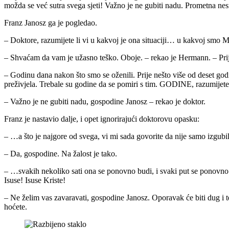
možda se već sutra svega sjeti! Važno je ne gubiti nadu. Prometna nesre
Franz Janosz ga je pogledao.
– Doktore, razumijete li vi u kakvoj je ona situaciji… u kakvoj smo MI
– Shvaćam da vam je užasno teško. Oboje. – rekao je Hermann. – Prije
– Godinu dana nakon što smo se oženili. Prije nešto više od deset godin
preživjela. Trebale su godine da se pomiri s tim. GODINE, razumijet
– Važno je ne gubiti nadu, gospodine Janosz – rekao je doktor.
Franz je nastavio dalje, i opet ignorirajući doktorovu opasku:
– …a što je najgore od svega, vi mi sada govorite da nije samo izgu
– Da, gospodine. Na žalost je tako.
– …svakih nekoliko sati ona se ponovno budi, i svaki put se ponovno n
Isuse! Isuse Kriste!
– Ne želim vas zavaravati, gospodine Janosz. Oporavak će biti dug i te
hoćete.