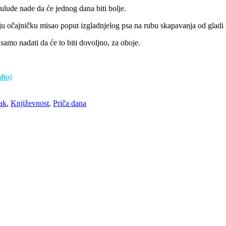
lude nade da će jednog dana biti bolje.
ju očajničku misao poput izgladnjelog psa na rubu skapavanja od gladi i
samo nadati da će to biti dovoljno, za oboje.
dio)
ak
,
Književnost
,
Priča dana