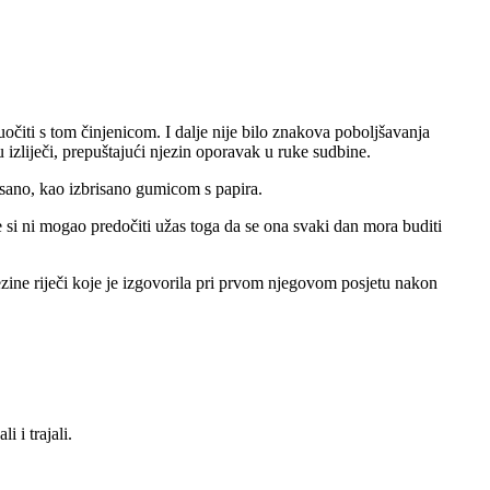
uočiti s tom činjenicom. I dalje nije bilo znakova poboljšavanja
zliječi, prepuštajući njezin oporavak u ruke sudbine.
risano, kao izbrisano gumicom s papira.
e si ni mogao predočiti užas toga da se ona svaki dan mora buditi
ezine riječi koje je izgovorila pri prvom njegovom posjetu nakon
 i trajali.