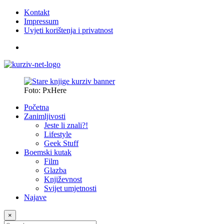
Kontakt
Impressum
Uvjeti korištenja i privatnost
Foto: PxHere
Početna
Zanimljivosti
Jeste li znali?!
Lifestyle
Geek Stuff
Boemski kutak
Film
Glazba
Književnost
Svijet umjetnosti
Najave
×