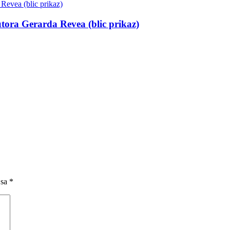
utora Gerarda Revea (blic prikaz)
 sa
*