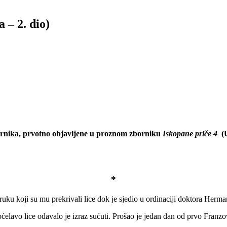
 – 2. dio)
ternika, prvotno objavljene u proznom zborniku
Iskopane priče 4
(U
*
ruku koji su mu prekrivali lice dok je sjedio u ordinaciji doktora Her
elavo lice odavalo je izraz sućuti. Prošao je jedan dan od prvo Franzo