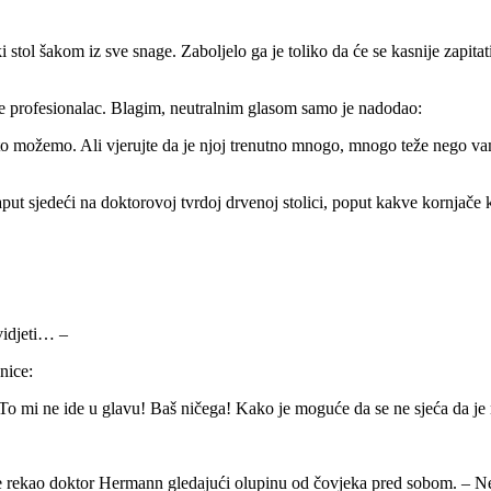
kom iz sve snage. Zaboljelo ga je toliko da će se kasnije zapitati ni
je profesionalac. Blagim, neutralnim glasom samo je nadodao:
e što možemo. Ali vjerujte da je njoj trenutno mnogo, mnogo teže nego v
ut sjedeći na doktorovoj tvrdoj drvenoj stolici, poput kakve kornjače koj
vidjeti… –
nice:
o mi ne ide u glavu! Baš ničega! Kako je moguće da se ne sjeća da je
e rekao doktor Hermann gledajući olupinu od čovjeka pred sobom. – Ne 