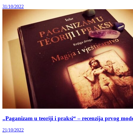
31/10/2022
„Paganizam u teoriji i praksi“ – recenzija prvog mo
21/10/2022