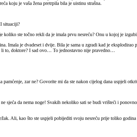
ća koju je vaša žena pretrpila bila je uistinu strašna.
 situaciji?
 koliko ste točno rekli da je imala prvu nesreću? Onu u kojoj je izgub
a. Imala je dvadeset i dvije. Bila je sama u zgradi kad je eksplodirao pli
e li to, doktore? I sad ovo… To jednostavno nije pravedno…
bila pamćenje, zar ne? Govorite mi da ste nakon cijelog dana uspjeli 
e sjeća da nema noge! Svakih nekoliko sati se budi vrišteći i ponovno 
žak. Ali, kao što ste uspjeli pobijediti svoju nesreću prije toliko godi