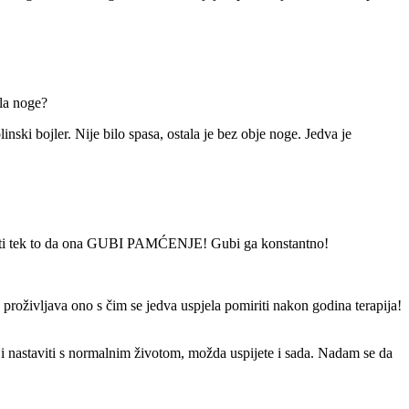
ila noge?
nski bojler. Nije bilo spasa, ostala je bez obje noge. Jedva je
otkriti tek to da ona GUBI PAMĆENJE! Gubi ga konstantno!
proživljava ono s čim se jedva uspjela pomiriti nakon godina terapija!
na i nastaviti s normalnim životom, možda uspijete i sada. Nadam se da