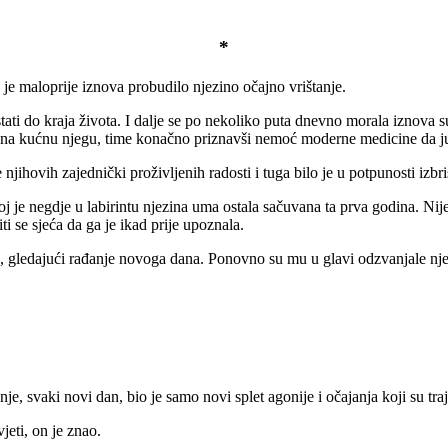
*
 je maloprije iznova probudilo njezino očajno vrištanje.
tati do kraja života. I dalje se po nekoliko puta dnevno morala iznova s
 na kućnu njegu, time konačno priznavši nemoć moderne medicine da ju i
 njihovih zajednički proživljenih radosti i tuga bilo je u potpunosti izb
j je negdje u labirintu njezina uma ostala sačuvana ta prva godina. Nij
i se sjeća da ga je ikad prije upoznala.
su, gledajući rađanje novoga dana. Ponovno su mu u glavi odzvanjale nj
 svaki novi dan, bio je samo novi splet agonije i očajanja koji su trajali
vjeti, on je znao.