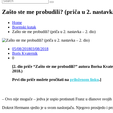
Zašto ste me probudili? (priča u 2. nastavka
Home
Boemski kutak
Zašto ste me probudili? (priča u 2. nastavka – 2. dio)
05/08/2018
03/08/2018
Boris Kvaternik
0
[2. dio priče “Zašto ste me probudili?” autora Borisa Kva
2018.)
Prvi dio priče možete pročitati na
priloženom linku
.]
– Ovo nije moguće – jedva je uspio protisnuti Franz u dlanove svojih 
Dokrot Hermann sjedio je u svom naslonjaču. Njegovo prosijedo i proć