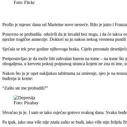
Foto: Flickr
Prošlo je mjesec dana od Marieine nove nesreće. Bilo je jutro i Franza
Ponovno se probudila otkrivši da je invalid bez nogu, i da će takva os
njezine tragične amnezije. Doktori su ju nakon nekog vremena pustili
Sjećala se tek prve godine njihovoga braka. Cijelo preostalo desetljeće
Pretpostavljao je da može biti zahvalan barem na tome – na tome što jo
obogaljena, u krevetu pokraj potpunog stranca kojem ne zna ni ime, nit
Nakon što ju je opet nakljukao tabletama za smirenje, sjeo je na tera
buđenja iz kome:
“Zašto ste me probudili?”
Foto: Pixabay
Shvaćao ju je. I sam se tako osjećao gotovo svakog dana. Svako buđenje,
Pa ipak, iako ona više nije znala zašto se budi, iako više nije željela ži