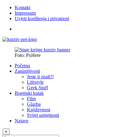
Kontakt
Impressum
Uvjeti korištenja i privatnost
Foto: PxHere
Početna
Zanimljivosti
Jeste li znali?!
Lifestyle
Geek Stuff
Boemski kutak
Film
Glazba
Književnost
Svijet umjetnosti
Najave
×