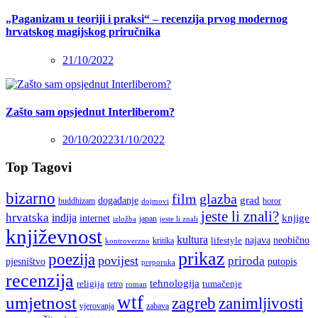
„Paganizam u teoriji i praksi“ – recenzija prvog modernog
hrvatskog magijskog priručnika
21/10/2022
Zašto sam opsjednut Interliberom?
20/10/2022
31/10/2022
Top Tagovi
bizarno
film
glazba
grad
događanje
buddhizam
horor
dojmovi
jeste li znali?
hrvatska
indija
knjige
internet
japan
jeste li znali
izložba
književnost
kultura
najava
lifestyle
neobično
kritika
kontroverzno
prikaz
poezija
povijest
priroda
putopis
pjesništvo
preporuka
recenzija
tehnologija
religija
tumačenje
retro
roman
wtf
umjetnost
zagreb
zanimljivosti
vjerovanja
zabava