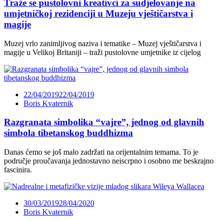
Traže se pustolovni kreativci za sudjelovanje na
umjetničkoj rezidenciji u Muzeju vještičarstva i
magije
Muzej vrlo zanimljivog naziva i tematike – Muzej vještičarstva i
magije u Velikoj Britaniji – traži pustolovne umjetnike iz cijelog
22/04/2019
22/04/2019
Boris Kvaternik
Razgranata simbolika “vajre”, jednog od glavnih
simbola tibetanskog buddhizma
Danas ćemo se još malo zadržati na orijentalnim temama. To je
područje proučavanja jednostavno neiscrpno i osobno me beskrajno
fascinira.
30/03/2019
28/04/2020
Boris Kvaternik