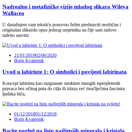
Nadrealne i metafizičke vizije mladog slikara Wileya
Wallacea
U današnjem vam tekstiću ponovno želim predstaviti neobičan i
originalan slikarski opus jednog umjetnika na čije sam radove
naletio sasvim
21/01/2019
02/06/2020
Boris Kvaternik
Uvod u labirinte 1: O simbolici i povijesti labirinata
Koncept labirinta kao razgranate strukture mnogih isprepletenih
pravaca bez očitog puta do cilja ili izlaza već tisućljećima fascinira
ljudska bića,
01/12/2018
01/12/2018
Boris Kvaternik
Bacite pogled na listu najljepših minerala i kristala