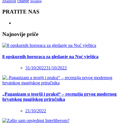
čitanje
znanost
životinje
PRATITE NAS
Najnovije priče
8 opskurnih hororaca za gledanje na Noć vještica
31/10/2022
31/10/2022
„Paganizam u teoriji i praksi“ – recenzija prvog modernog
hrvatskog magijskog priručnika
21/10/2022