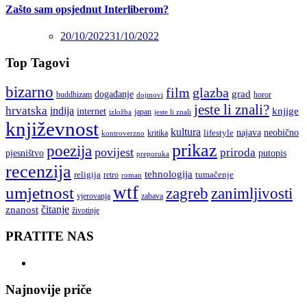
Zašto sam opsjednut Interliberom?
20/10/2022
31/10/2022
Top Tagovi
bizarno
film
glazba
grad
događanje
buddhizam
horor
dojmovi
jeste li znali?
hrvatska
indija
knjige
internet
japan
jeste li znali
izložba
književnost
kultura
najava
lifestyle
neobično
kritika
kontroverzno
prikaz
poezija
povijest
priroda
putopis
pjesništvo
preporuka
recenzija
tehnologija
religija
tumačenje
retro
roman
wtf
umjetnost
zagreb
zanimljivosti
vjerovanja
zabava
čitanje
znanost
životinje
PRATITE NAS
Najnovije priče