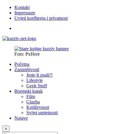
Kontakt
Impressum
Uvjeti korištenja i privatnost
Foto: PxHere
Početna
Zanimljivosti
Jeste li znali?!
Lifestyle
Geek Stuff
Boemski kutak
Film
Glazba
Književnost
Svijet umjetnosti
Najave
×