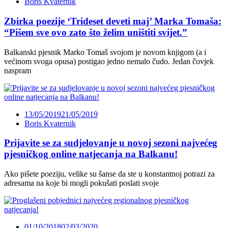
Boris Kvaternik
Zbirka poezije ‘Trideset deveti maj’ Marka Tomaša:
“Pišem sve ovo zato što želim uništiti svijet.”
Balkanski pjesnik Marko Tomaš svojom je novom knjigom (a i
većinom svoga opusa) postigao jedno nemalo čudo. Jedan čovjek
naspram
13/05/2019
21/05/2019
Boris Kvaternik
Prijavite se za sudjelovanje u novoj sezoni najvećeg
pjesničkog online natjecanja na Balkanu!
Ako pišete poeziju, velike su šanse da ste u konstantnoj potrazi za
adresama na koje bi mogli pokušati poslati svoje
01/10/2018
02/03/2020