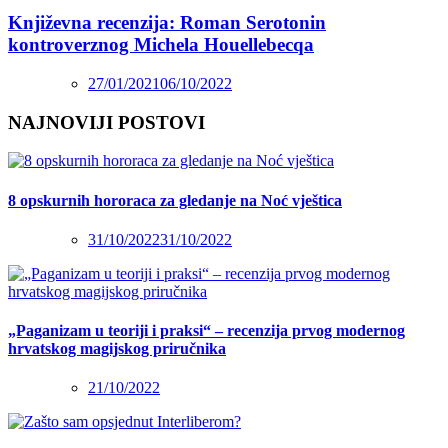
Književna recenzija: Roman Serotonin
kontroverznog Michela Houellebecqa
27/01/2021
06/10/2022
NAJNOVIJI POSTOVI
8 opskurnih hororaca za gledanje na Noć vještica
31/10/2022
31/10/2022
„Paganizam u teoriji i praksi“ – recenzija prvog modernog
hrvatskog magijskog priručnika
21/10/2022