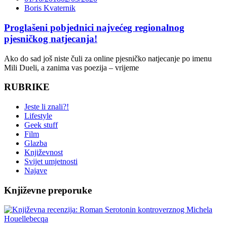
Boris Kvaternik
Proglašeni pobjednici najvećeg regionalnog
pjesničkog natjecanja!
Ako do sad još niste čuli za online pjesničko natjecanje po imenu
Mili Dueli, a zanima vas poezija – vrijeme
RUBRIKE
Jeste li znali?!
Lifestyle
Geek stuff
Film
Glazba
Književnost
Svijet umjetnosti
Najave
Književne preporuke