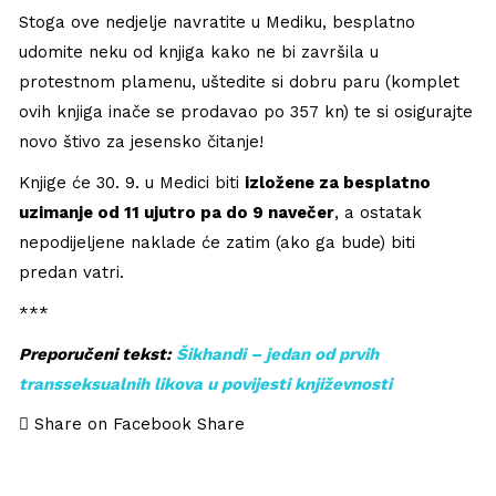
Stoga ove nedjelje navratite u Mediku, besplatno
udomite neku od knjiga kako ne bi završila u
protestnom plamenu, uštedite si dobru paru (komplet
ovih knjiga inače se prodavao po 357 kn) te si osigurajte
novo štivo za jesensko čitanje!
Knjige će 30. 9. u Medici biti
izložene za besplatno
uzimanje od 11 ujutro pa do 9 navečer
, a ostatak
nepodijeljene naklade će zatim (ako ga bude) biti
predan vatri.
***
Preporučeni tekst:
Šikhandi – jedan od prvih
transseksualnih likova u povijesti književnosti
Share on Facebook
Share