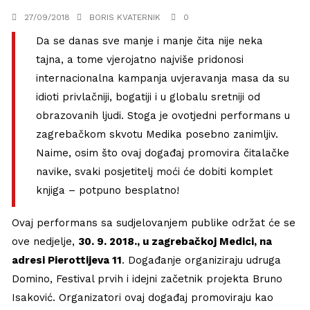
27/09/2018
BORIS KVATERNIK
0
Da se danas sve manje i manje čita nije neka
tajna, a tome vjerojatno najviše pridonosi
internacionalna kampanja uvjeravanja masa da su
idioti privlačniji, bogatiji i u globalu sretniji od
obrazovanih ljudi. Stoga je ovotjedni performans u
zagrebačkom skvotu Medika posebno zanimljiv.
Naime, osim što ovaj događaj promovira čitalačke
navike, svaki posjetitelj moći će dobiti komplet
knjiga – potpuno besplatno!
Ovaj performans sa sudjelovanjem publike održat će se
ove nedjelje,
30. 9. 2018., u zagrebačkoj Medici, na
adresi Pierottijeva 11
. Događanje organiziraju udruga
Domino, Festival prvih i idejni začetnik projekta Bruno
Isaković. Organizatori ovaj događaj promoviraju kao