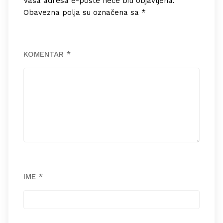
Vaša adresa e-pošte neće biti objavljena.
Obavezna polja su označena sa
*
KOMENTAR
*
IME
*