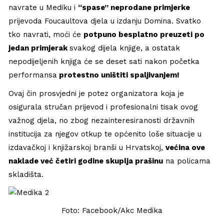
navrate u Mediku i
“spase” neprodane primjerke
prijevoda Foucaultova djela u izdanju Domina. Svatko
tko navrati, moći će
potpuno besplatno preuzeti po
jedan primjerak
svakog dijela knjige, a ostatak
nepodijeljenih knjiga će se deset sati nakon početka
performansa
protestno uništiti spaljivanjem!
Ovaj čin prosvjedni je potez organizatora koja je
osigurala stručan prijevod i profesionalni tisak ovog
važnog djela, no zbog nezainteresiranosti državnih
institucija za njegov otkup te općenito loše situacije u
izdavačkoj i knjižarskoj branši u Hrvatskoj,
većina ove
naklade već četiri godine skuplja prašinu
na policama
skladišta.
Foto: Facebook/Akc Medika