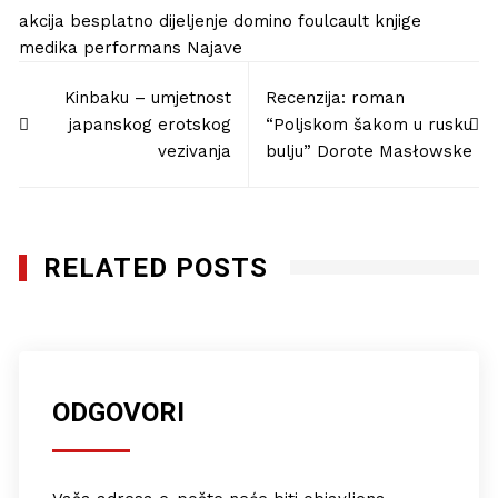
akcija
besplatno
dijeljenje
domino
foulcault
knjige
medika
performans
Najave
Navigacija
Kinbaku – umjetnost
Recenzija: roman
objava
japanskog erotskog
“Poljskom šakom u rusku
vezivanja
bulju” Dorote Masłowske
RELATED POSTS
ODGOVORI