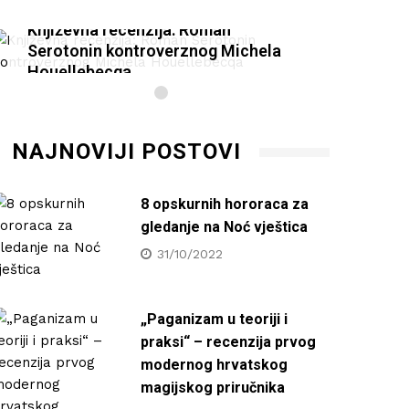
Književna recenzija: Roman
Knjiž
Serotonin kontroverznog Michela
Serot
Houellebecqa
Houel
27/01/2021
27/0
NAJNOVIJI POSTOVI
8 opskurnih hororaca za
gledanje na Noć vještica
31/10/2022
„Paganizam u teoriji i
praksi“ – recenzija prvog
modernog hrvatskog
magijskog priručnika