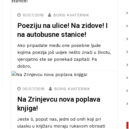
10/07/2018
BORIS KVATERNIK
Poeziju na ulice! Na zidove! I
na autobusne stanice!
Ako pripadate među one posebne ljude
kojima poezija još uvijek nešto znači u životu,
vjerojatno ste se ponekad zapitali: Pa
dobro,
05/07/2018
BORIS KVATERNIK
Na Zrinjevcu nova poplava
knjiga!