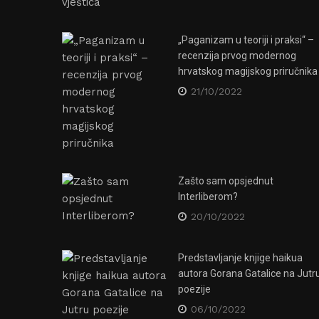
„Paganizam u teoriji i praksi“ –
recenzija prvog modernog
hrvatskog magijskog priručnika
21/10/2022
Zašto sam opsjednut
Interliberom?
20/10/2022
Klub Jabuka očuvat će se kao
spomenik kulture – za sad bar u
ncertu u
Predstavljanje knjige haikua
virtualnom svijetu!
autora Gorana Gatalice na Jutr
27/10/2020
poezije
06/10/2022