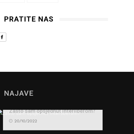
PRATITE NAS
NAJAVE
Zašto sam opsjednut Interliberom?
20/10/2022