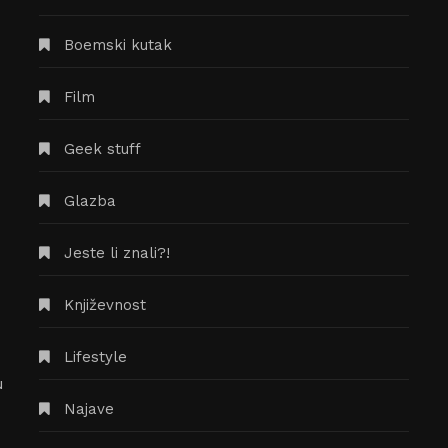
Boemski kutak
Film
Geek stuff
Glazba
Jeste li znali?!
Književnost
Časopis The Split Mind traži
Lifestyle
književne radove za novi broj,
u
natječaj je otvoren za sve!
Najave
14/07/2020