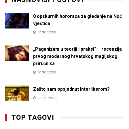
8 opskurnih hororaca za gledanje na Noć
vještica
31/10/2022
„Paganizam u teoriji i praksi“ – recenzija
prvog modernog hrvatskog magijskog
priručnika
21/10/2022
Zašto sam opsjednut Interliberom?
20/10/2022
TOP TAGOVI