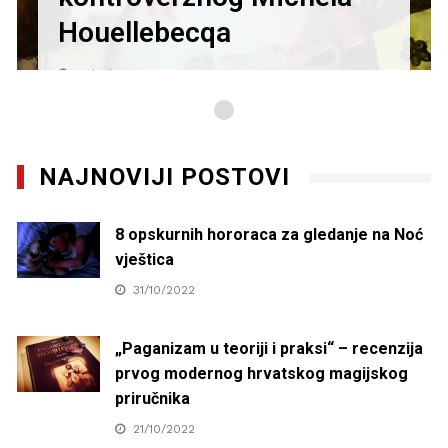
Houellebecqa
27/01/2021
NAJNOVIJI POSTOVI
8 opskurnih hororaca za gledanje na Noć
vještica
31/10/2022
„Paganizam u teoriji i praksi“ – recenzija
prvog modernog hrvatskog magijskog
priručnika
21/10/2022