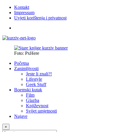
Kontakt
Impressum
Uvjeti korištenja i privatnost
Foto: PxHere
Početna
Zanimljivosti
Jeste li znali?!
Lifestyle
Geek Stuff
Boemski kutak
Film
Glazba
Književnost
Svijet umjetnosti
Najave
×