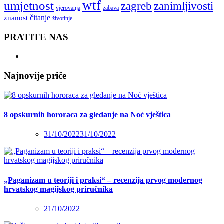
wtf
umjetnost
zagreb
zanimljivosti
vjerovanja
zabava
čitanje
znanost
životinje
PRATITE NAS
Najnovije priče
8 opskurnih hororaca za gledanje na Noć vještica
31/10/2022
31/10/2022
„Paganizam u teoriji i praksi“ – recenzija prvog modernog
hrvatskog magijskog priručnika
21/10/2022