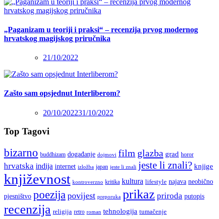
„Paganizam u teoriji i praksi“ – recenzija prvog modernog
hrvatskog magijskog priručnika
21/10/2022
Zašto sam opsjednut Interliberom?
20/10/2022
31/10/2022
Top Tagovi
bizarno
film
glazba
grad
događanje
buddhizam
horor
dojmovi
jeste li znali?
hrvatska
indija
knjige
internet
japan
jeste li znali
izložba
književnost
kultura
najava
lifestyle
neobično
kritika
kontroverzno
prikaz
poezija
povijest
priroda
putopis
pjesništvo
preporuka
recenzija
tehnologija
religija
tumačenje
retro
roman