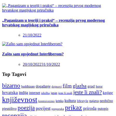
„Paganizam u teoriji i praksi“ – recenzija prvog modernog
hrvatskog magijskog priručnika
21/10/2022
Zašto sam opsjednut Interliberom?
20/10/2022
31/10/2022
Top Tagovi
bizarno
film
glazba
grad
događanje
buddhizam
horor
dojmovi
jeste li znali?
hrvatska
indija
knjige
internet
japan
jeste li znali
izložba
književnost
kultura
najava
lifestyle
neobično
kritika
kontroverzno
prikaz
poezija
povijest
priroda
putopis
pjesništvo
preporuka
recenzija