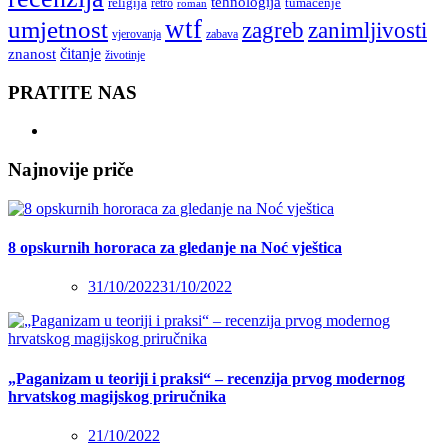
tehnologija
religija
tumačenje
retro
roman
wtf
umjetnost
zagreb
zanimljivosti
vjerovanja
zabava
čitanje
znanost
životinje
PRATITE NAS
Najnovije priče
8 opskurnih hororaca za gledanje na Noć vještica
31/10/2022
31/10/2022
„Paganizam u teoriji i praksi“ – recenzija prvog modernog
hrvatskog magijskog priručnika
21/10/2022