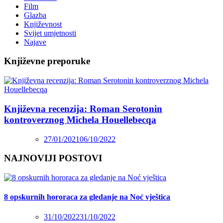
Film
Glazba
Književnost
Svijet umjetnosti
Najave
Književne preporuke
Književna recenzija: Roman Serotonin
kontroverznog Michela Houellebecqa
27/01/2021
06/10/2022
NAJNOVIJI POSTOVI
8 opskurnih hororaca za gledanje na Noć vještica
31/10/2022
31/10/2022