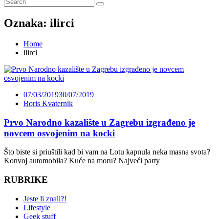
Oznaka:
ilirci
Home
ilirci
07/03/2019
30/07/2019
Boris Kvaternik
Prvo Narodno kazalište u Zagrebu izgrađeno je
novcem osvojenim na kocki
Što biste si priuštili kad bi vam na Lotu kapnula neka masna svota?
Konvoj automobila? Kuće na moru? Najveći party
RUBRIKE
Jeste li znali?!
Lifestyle
Geek stuff