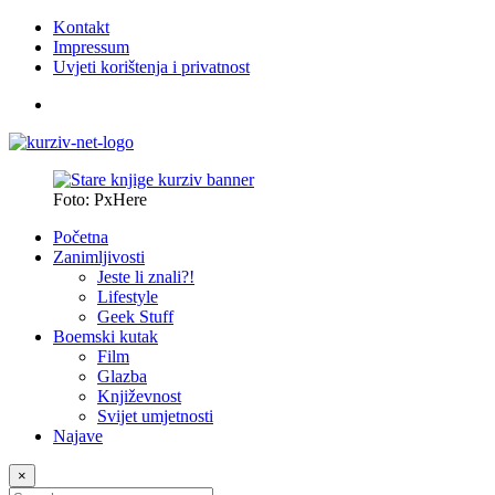
Kontakt
Impressum
Uvjeti korištenja i privatnost
Foto: PxHere
Početna
Zanimljivosti
Jeste li znali?!
Lifestyle
Geek Stuff
Boemski kutak
Film
Glazba
Književnost
Svijet umjetnosti
Najave
×