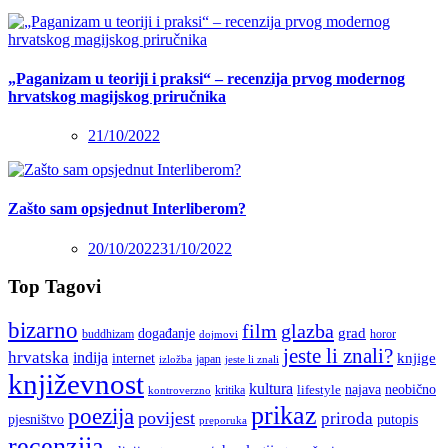
„Paganizam u teoriji i praksi“ – recenzija prvog modernog
hrvatskog magijskog priručnika
21/10/2022
Zašto sam opsjednut Interliberom?
20/10/2022
31/10/2022
Top Tagovi
bizarno
film
glazba
grad
događanje
buddhizam
horor
dojmovi
jeste li znali?
hrvatska
indija
knjige
internet
japan
jeste li znali
izložba
književnost
kultura
najava
lifestyle
neobično
kritika
kontroverzno
prikaz
poezija
povijest
priroda
putopis
pjesništvo
preporuka
recenzija