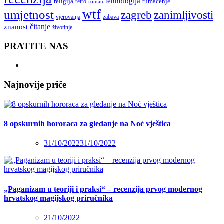
tehnologija
religija
tumačenje
retro
roman
wtf
umjetnost
zagreb
zanimljivosti
vjerovanja
zabava
čitanje
znanost
životinje
PRATITE NAS
Najnovije priče
8 opskurnih hororaca za gledanje na Noć vještica
31/10/2022
31/10/2022
„Paganizam u teoriji i praksi“ – recenzija prvog modernog
hrvatskog magijskog priručnika
21/10/2022