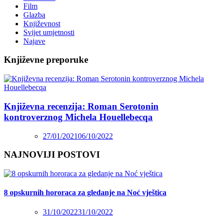
Film
Glazba
Književnost
Svijet umjetnosti
Najave
Književne preporuke
Književna recenzija: Roman Serotonin
kontroverznog Michela Houellebecqa
27/01/2021
06/10/2022
NAJNOVIJI POSTOVI
8 opskurnih hororaca za gledanje na Noć vještica
31/10/2022
31/10/2022