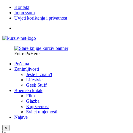
Kontakt
Impressum
Uvjeti korištenja i privatnost
Foto: PxHere
Početna
Zanimljivosti
Jeste li znali?!
Lifestyle
Geek Stuff
Boemski kutak
Film
Glazba
Književnost
Svijet umjetnosti
Najave
×