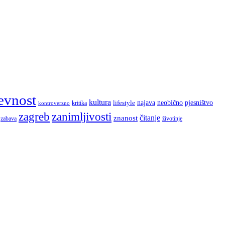
evnost
kultura
najava
lifestyle
neobično
pjesništvo
kritika
kontroverzno
zagreb
zanimljivosti
čitanje
znanost
zabava
životinje