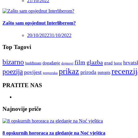
21/10/2022
Zašto sam opsjednut Interliberom?
20/10/2022
31/10/2022
Top Tagovi
bizarno
film
glazba
hrvats
grad
događanje
buddhizam
horor
dojmovi
recenzij
prikaz
poezija
povijest
priroda
putopis
preporuka
PRATITE NAS
Najnovije priče
8 opskurnih hororaca za gledanje na Noć vještica