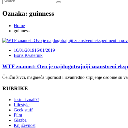
Oznaka:
guinness
Home
guinness
16/01/2019
16/01/2019
Boris Kvaternik
WTF znanost: Ovo je najdugotrajniji znanstveni ekspe
Čelični živci, magareća upornost i izvanredno strpljenje osobine su va
RUBRIKE
Jeste li znali?!
Lifestyle
Geek stuff
Film
Glazba
Književnost