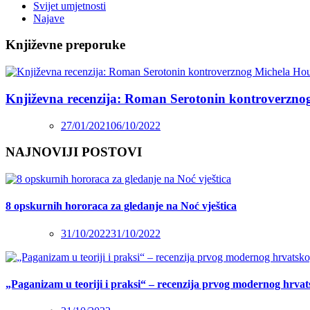
Svijet umjetnosti
Najave
Književne preporuke
Književna recenzija: Roman Serotonin kontroverzno
27/01/2021
06/10/2022
NAJNOVIJI POSTOVI
8 opskurnih hororaca za gledanje na Noć vještica
31/10/2022
31/10/2022
„Paganizam u teoriji i praksi“ – recenzija prvog modernog hrva