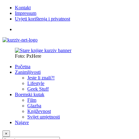
Kontakt
Impressum
Uvjeti korištenja i privatnost
Foto: PxHere
Početna
Zanimljivosti
Jeste li znali?!
Lifestyle
Geek Stuff
Boemski kutak
Film
Glazba
Književnost
Svijet umjetnosti
Najave
×