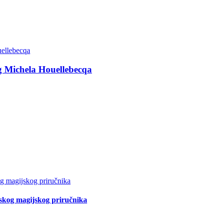
g Michela Houellebecqa
tskog magijskog priručnika