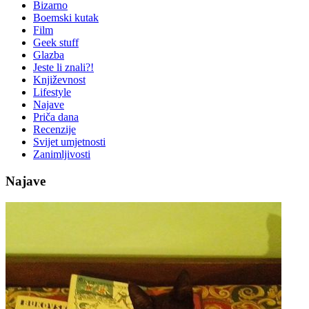
Bizarno
Boemski kutak
Film
Geek stuff
Glazba
Jeste li znali?!
Književnost
Lifestyle
Najave
Priča dana
Recenzije
Svijet umjetnosti
Zanimljivosti
Najave