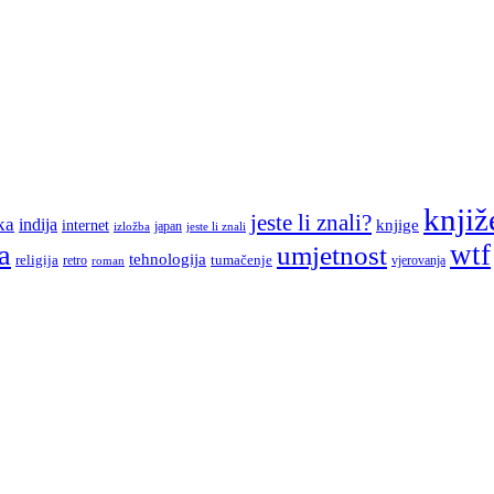
knjiž
jeste li znali?
ka
indija
knjige
internet
japan
jeste li znali
izložba
a
wtf
umjetnost
tehnologija
religija
tumačenje
retro
vjerovanja
roman