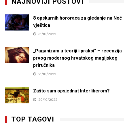
NAJNOVIJI POSTOVI
8 opskurnih hororaca za gledanje na Noć
vještica
31/10/2022
„Paganizam u teoriji i praksi“ – recenzija
prvog modernog hrvatskog magijskog
priručnika
21/10/2022
Zašto sam opsjednut Interliberom?
20/10/2022
TOP TAGOVI