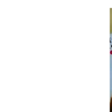
Književna recenzija: Roman
la
Serotonin kontroverznog Michela
Houellebecqa