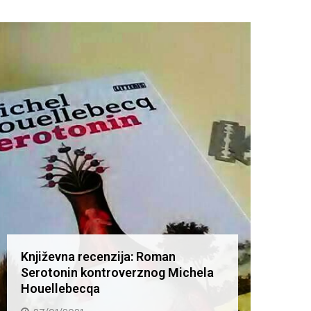
Književna recenzija: Roman
Knjiž
Serotonin kontroverznog Michela
Serot
Houellebecqa
Houel