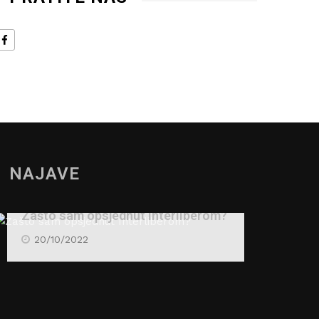
NAJAVE
Zašto sam opsjednut Interliberom?
20/10/2022