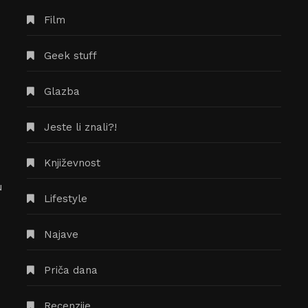
Film
Geek stuff
Glazba
Jeste li znali?!
Književnost
u
Časopis The Split Mind traži
Lifestyle
književne radove za novi broj,
natječaj je otvoren za sve!
Najave
14/07/2020
Priča dana
Recenzije