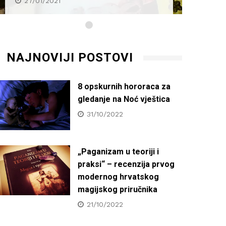
27/01/2021
27/0
NAJNOVIJI POSTOVI
8 opskurnih hororaca za
gledanje na Noć vještica
31/10/2022
„Paganizam u teoriji i
praksi“ – recenzija prvog
modernog hrvatskog
magijskog priručnika
21/10/2022