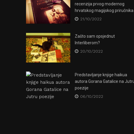
recenzija prvog modernog
hrvatskog magijskog priručnika
21/10/2022
Zašto sam opsjednut
Interliberom?
20/10/2022
Klub Jabuka očuvat će se kao
Predstavljanje knjige haikua
autora Gorana Gatalice na Jutr
spomenik kulture – za sad bar u
ncertu u
poezije
virtualnom svijetu!
06/10/2022
27/10/2020