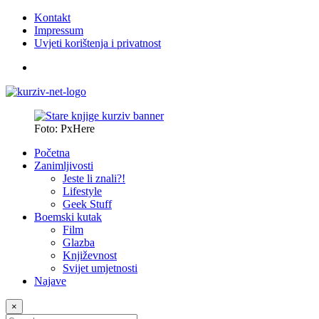
Kontakt
Impressum
Uvjeti korištenja i privatnost
Foto: PxHere
Početna
Zanimljivosti
Jeste li znali?!
Lifestyle
Geek Stuff
Boemski kutak
Film
Glazba
Književnost
Svijet umjetnosti
Najave
×