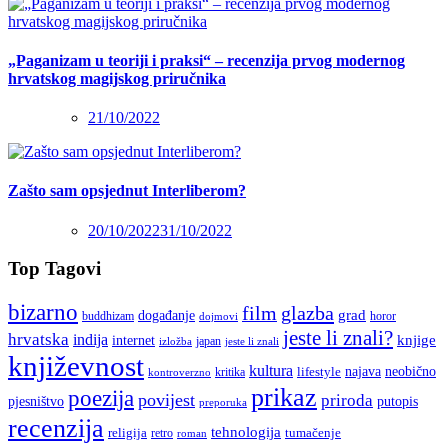
„Paganizam u teoriji i praksi“ – recenzija prvog modernog
hrvatskog magijskog priručnika
21/10/2022
Zašto sam opsjednut Interliberom?
20/10/2022
31/10/2022
Top Tagovi
bizarno
film
glazba
grad
događanje
buddhizam
horor
dojmovi
jeste li znali?
hrvatska
indija
knjige
internet
japan
jeste li znali
izložba
književnost
kultura
najava
lifestyle
neobično
kritika
kontroverzno
prikaz
poezija
povijest
priroda
putopis
pjesništvo
preporuka
recenzija
tehnologija
religija
tumačenje
retro
roman