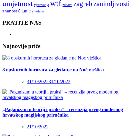
wtf
umjetnost
zagreb
zanimljivosti
vjerovanja
zabava
čitanje
znanost
životinje
PRATITE NAS
Najnovije priče
8 opskurnih hororaca za gledanje na Noć vještica
31/10/2022
31/10/2022
„Paganizam u teoriji i praksi“ – recenzija prvog modernog
hrvatskog magijskog priručnika
21/10/2022