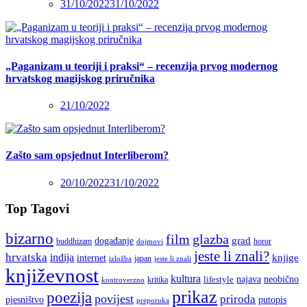
31/10/2022
31/10/2022
„Paganizam u teoriji i praksi“ – recenzija prvog modernog
hrvatskog magijskog priručnika
21/10/2022
Zašto sam opsjednut Interliberom?
20/10/2022
31/10/2022
Top Tagovi
bizarno
film
glazba
grad
događanje
buddhizam
horor
dojmovi
jeste li znali?
hrvatska
indija
knjige
internet
japan
jeste li znali
izložba
književnost
kultura
najava
lifestyle
neobično
kritika
kontroverzno
prikaz
poezija
povijest
priroda
putopis
pjesništvo
preporuka