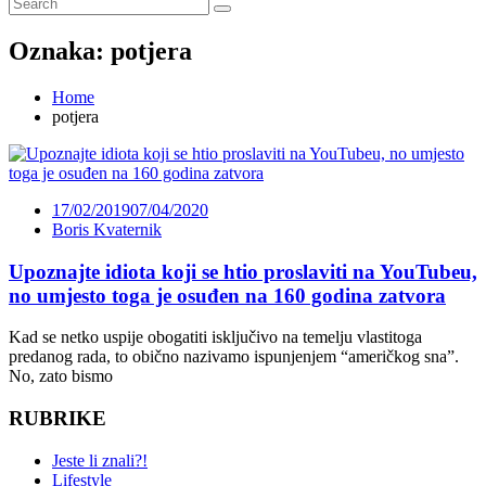
Oznaka:
potjera
Home
potjera
17/02/2019
07/04/2020
Boris Kvaternik
Upoznajte idiota koji se htio proslaviti na YouTubeu,
no umjesto toga je osuđen na 160 godina zatvora
Kad se netko uspije obogatiti isključivo na temelju vlastitoga
predanog rada, to obično nazivamo ispunjenjem “američkog sna”.
No, zato bismo
RUBRIKE
Jeste li znali?!
Lifestyle