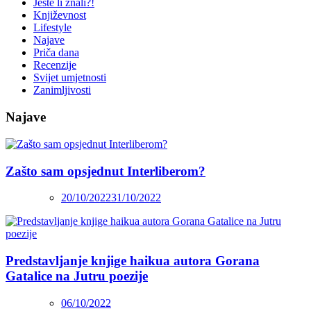
Jeste li znali?!
Književnost
Lifestyle
Najave
Priča dana
Recenzije
Svijet umjetnosti
Zanimljivosti
Najave
Zašto sam opsjednut Interliberom?
20/10/2022
31/10/2022
Predstavljanje knjige haikua autora Gorana
Gatalice na Jutru poezije
06/10/2022