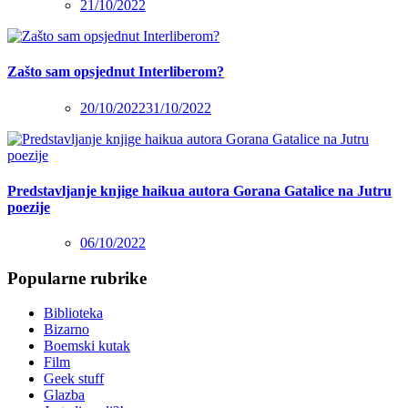
21/10/2022
Zašto sam opsjednut Interliberom?
20/10/2022
31/10/2022
Predstavljanje knjige haikua autora Gorana Gatalice na Jutru
poezije
06/10/2022
Popularne rubrike
Biblioteka
Bizarno
Boemski kutak
Film
Geek stuff
Glazba