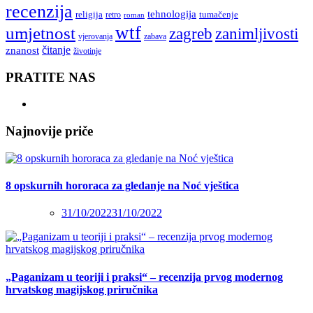
recenzija
tehnologija
religija
tumačenje
retro
roman
wtf
umjetnost
zagreb
zanimljivosti
vjerovanja
zabava
čitanje
znanost
životinje
PRATITE NAS
Najnovije priče
8 opskurnih hororaca za gledanje na Noć vještica
31/10/2022
31/10/2022
„Paganizam u teoriji i praksi“ – recenzija prvog modernog
hrvatskog magijskog priručnika