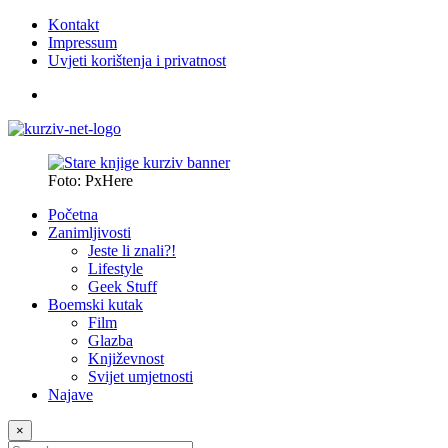
Kontakt
Impressum
Uvjeti korištenja i privatnost
Foto: PxHere
Početna
Zanimljivosti
Jeste li znali?!
Lifestyle
Geek Stuff
Boemski kutak
Film
Glazba
Književnost
Svijet umjetnosti
Najave
×