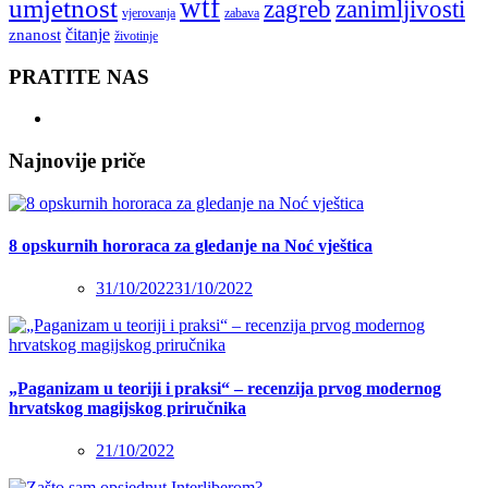
wtf
umjetnost
zagreb
zanimljivosti
vjerovanja
zabava
čitanje
znanost
životinje
PRATITE NAS
Najnovije priče
8 opskurnih hororaca za gledanje na Noć vještica
31/10/2022
31/10/2022
„Paganizam u teoriji i praksi“ – recenzija prvog modernog
hrvatskog magijskog priručnika
21/10/2022