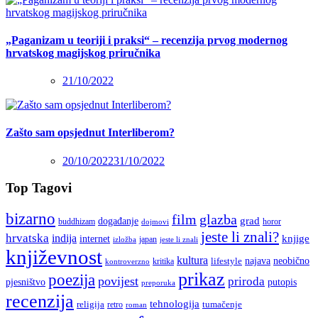
„Paganizam u teoriji i praksi“ – recenzija prvog modernog
hrvatskog magijskog priručnika
21/10/2022
Zašto sam opsjednut Interliberom?
20/10/2022
31/10/2022
Top Tagovi
bizarno
film
glazba
grad
događanje
buddhizam
horor
dojmovi
jeste li znali?
hrvatska
indija
knjige
internet
japan
jeste li znali
izložba
književnost
kultura
najava
lifestyle
neobično
kritika
kontroverzno
prikaz
poezija
povijest
priroda
putopis
pjesništvo
preporuka
recenzija
tehnologija
religija
tumačenje
retro
roman