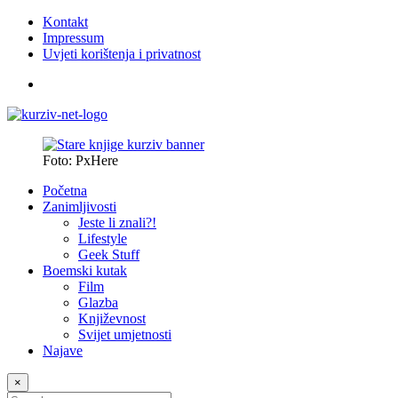
Kontakt
Impressum
Uvjeti korištenja i privatnost
Foto: PxHere
Početna
Zanimljivosti
Jeste li znali?!
Lifestyle
Geek Stuff
Boemski kutak
Film
Glazba
Književnost
Svijet umjetnosti
Najave
×