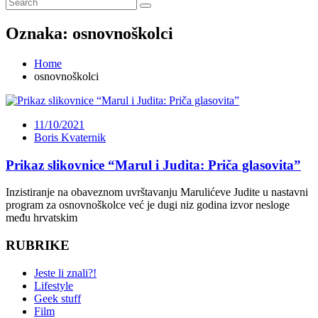
Oznaka:
osnovnoškolci
Home
osnovnoškolci
11/10/2021
Boris Kvaternik
Prikaz slikovnice “Marul i Judita: Priča glasovita”
Inzistiranje na obaveznom uvrštavanju Marulićeve Judite u nastavni
program za osnovnoškolce već je dugi niz godina izvor nesloge
među hrvatskim
RUBRIKE
Jeste li znali?!
Lifestyle
Geek stuff
Film