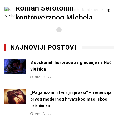
Roman Serotonin
kontroverznog Michela
Houellebecqa
27/01/2021
NAJNOVIJI POSTOVI
8 opskurnih hororaca za gledanje na Noć
vještica
31/10/2022
„Paganizam u teoriji i praksi“ – recenzija
prvog modernog hrvatskog magijskog
priručnika
21/10/2022