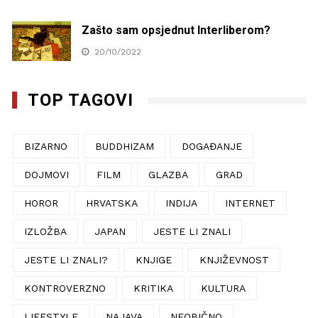
Zašto sam opsjednut Interliberom?
20/10/2022
TOP TAGOVI
BIZARNO
BUDDHIZAM
DOGAĐANJE
DOJMOVI
FILM
GLAZBA
GRAD
HOROR
HRVATSKA
INDIJA
INTERNET
IZLOŽBA
JAPAN
JESTE LI ZNALI
JESTE LI ZNALI?
KNJIGE
KNJIŽEVNOST
KONTROVERZNO
KRITIKA
KULTURA
LIFESTYLE
NAJAVA
NEOBIČNO