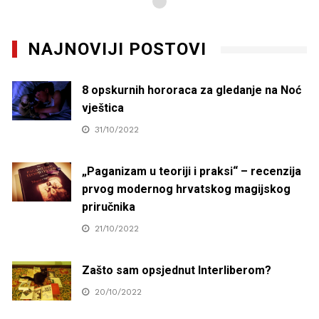
NAJNOVIJI POSTOVI
8 opskurnih hororaca za gledanje na Noć
vještica
31/10/2022
„Paganizam u teoriji i praksi“ – recenzija
prvog modernog hrvatskog magijskog
priručnika
21/10/2022
Zašto sam opsjednut Interliberom?
20/10/2022